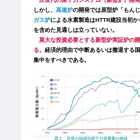
次世代の原子力システム（新型炉）開
しかし、
高速炉
の開発では原型炉「もん
ガス炉
による水素製造はHTTR建設当初
を含めた見通しは立っていない。
莫大な投資必要とする新型炉実証炉の
る。
経済的理由で中断あるいは撤退する
集中をすべきである。
図２ 世界の地域別原子力発電量の推移