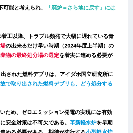
不可能と考えられ、
「廃炉＝さら地に戻す」には
の着工以降、トラブル頻発で大幅に遅れている青
工場
の出来るだけ早い時期（2024年度上半期）の
廃棄物の最終処分場の選定
を着実に進める必要が
り出された燃料デブリは、アイダホ国立研究所に
事故で取り出された燃料デブリも、どう処分する
いため、
ゼロエミッション発電
の実現には有効
めに安全対策は不可欠である。
革新軽水炉
を早期
を進める必要がある。期待が先行する
小型軽水炉