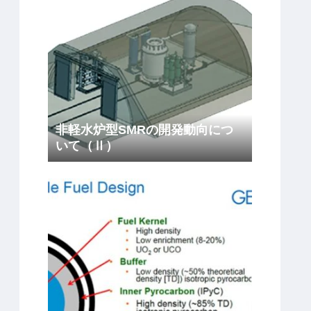
非軽水炉型SMRの開発動向につ
いて（Ⅱ）