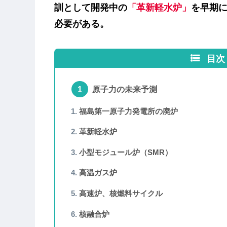
訓として開発中の
「革新軽水炉」
を早期
必要がある。
目次
原子力の未来予測
福島第一原子力発電所の廃炉
革新軽水炉
小型モジュール炉（SMR）
高温ガス炉
高速炉、核燃料サイクル
核融合炉