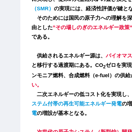
（SMR）
の実現には、経済性評価が鍵と
そのためには国民の原子力への理解を深
由とした
”その場しのぎのエネルギー政策
である。
供給されるエネルギー源は、
バイオマ
と移行する過渡期にある。CO
ゼロを実現
2
ンモニア燃料
、
合成燃料（e-fuel）
の供給
い。
二次エネルギーの低コスト化を実現し、
ステム付帯の再生可能エネルギー発電
の
電
の増設が基本となる。