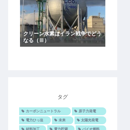
クリーン水素はイラン戦争でどう
なる（Ⅲ）
タグ
カーボンニュートラル
原子力発電
電力ひっ迫
未来
太陽光発電
材料加工
電力貯蔵
バイオ燃料