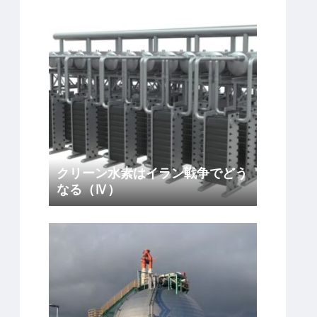
クリーン水素はイラン戦争でどう
なる（Ⅳ）