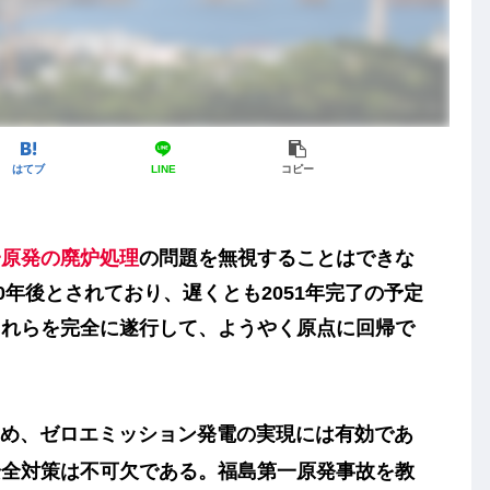
はてブ
LINE
コピー
一原発の廃炉処理
の問題を無視することはできな
0年後とされており、遅くとも2051年完了の予定
これらを完全に遂行して、ようやく原点に回帰で
め、
ゼロエミッション発電
の実現には有効であ
安全対策は不可欠である。福島第一原発事故を教