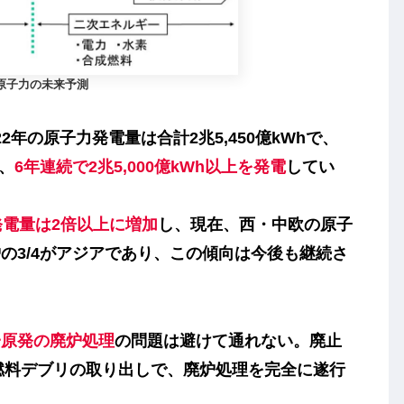
原子力の未来予測
年の原子力発電量は合計2兆5,450億kWhで、
が、
6年連続で2兆5,000億kWh以上を発電
してい
発電量は2倍以上に増加
し、現在、西・中欧の原子
の3/4がアジアであり、この傾向は今後も継続さ
一原発の廃炉処理
の問題は避けて通れない。廃止
は燃料デブリの取り出しで、廃炉処理を完全に遂行