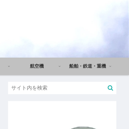
航空機
船舶・鉄道・重機