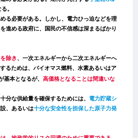
なる。
める必要がある。しかし、電力ひっ迫などを理
”
を進める政府に、国民の不信感は深まるばかり
スを除き
、一次エネルギーから二次エネルギーへ
するためは、
バイオマス燃料
、
水素
あるいは
ア
が基本となるが、
高価格となることは間違いな
十分な供給量を確保するためには、
電力貯蔵シ
増設、あるいは
十分な安全性を担保した原子力発