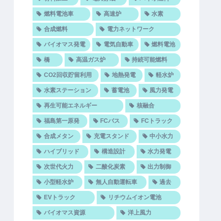
燃料電池車
高速炉
水素
合成燃料
電力ネットワーク
バイオマス発電
電気自動車
燃料電池
橋
高温ガス炉
持続可能燃料
CO2回収貯留利用
地熱発電
軽水炉
水素ステーション
蓄電池
風力発電
再生可能エネルギー
核融合
福島第一原発
FCバス
FCトラック
合成メタン
充電スタンド
中小水力
ハイブリッド
構造設計
水力発電
次世代火力
二酸化炭素
出力制御
小型軽水炉
無人自動運転車
過去
EVトラック
リチウムイオン電池
バイオマス資源
洋上風力