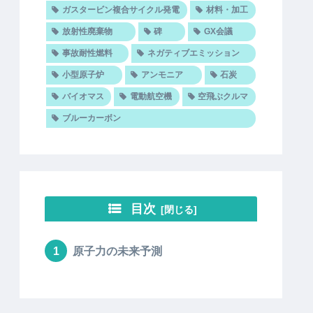
ガスタービン複合サイクル発電
材料・加工
放射性廃棄物
碑
GX会議
事故耐性燃料
ネガティブエミッション
小型原子炉
アンモニア
石炭
バイオマス
電動航空機
空飛ぶクルマ
ブルーカーボン
目次
原子力の未来予測