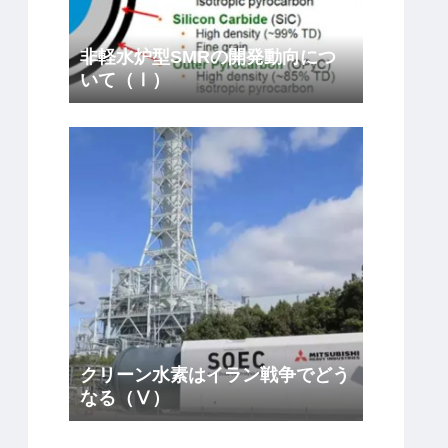
非軽水炉型SMRの開発動向につ
いて（Ⅰ）
クリーン水素はイラン戦争でどう
なる（Ⅴ）