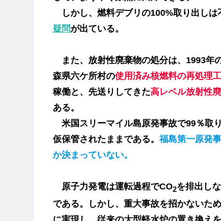
しかし、燃料デブリの100%取り出しは
疑問
が出ている。
また、放射性廃棄物の処分は、1993年
森県六ケ所村の
使用済み核燃料の再処理
稼働と、先送りしてきた
高レベル放射性
ある。
米国スリーマイル島原発事故で99％取
仮保管されたままである。
福島第一原発
か決まっていない。
原子力発電は運転過程でCO
を排出しな
2
である。しかし、重大事故を招かないた
に実現し、従来の大型軽水炉の置き換え