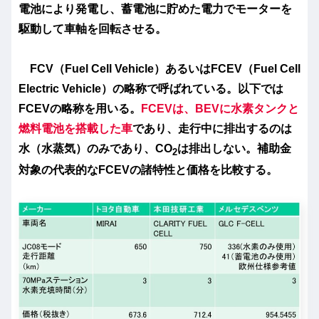
電池により発電し、蓄電池に貯めた電力でモーターを
駆動して車軸を回転させる。
FCV（Fuel Cell Vehicle）あるいはFCEV（Fuel Cell
Electric Vehicle）の略称で呼ばれている。以下では
FCEVの略称を用いる。
FCEVは、BEVに水素タンクと
燃料電池を搭載した車
であり、走行中に排出するのは
水（水蒸気）のみであり、CO
は排出しない。補助金
2
対象の代表的なFCEVの諸特性と価格を比較する。