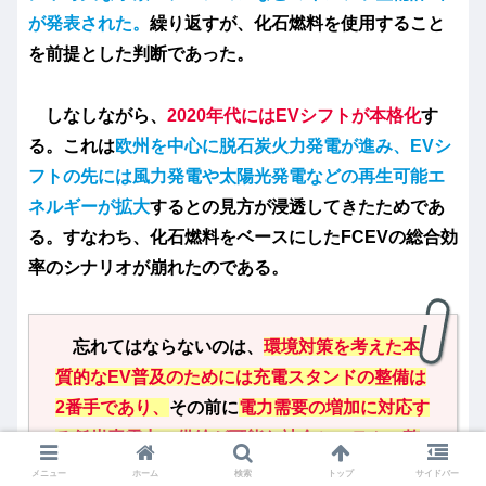
が発表された。
繰り返すが、化石燃料を使用すること
を前提とした判断であった。
しなしながら、
2020年代にはEVシフトが本格化
す
る。これは
欧州を中心に脱石炭火力発電が進み、EVシ
フトの先には風力発電や太陽光発電などの再生可能エ
ネルギーが拡大
するとの見方が浸透してきたためであ
る。すなわち、化石燃料をベースにしたFCEVの総合効
率のシナリオが崩れたのである。
忘れてはならないのは、
環境対策を考えた本
質的なEV普及のためには充電スタンドの整備は
2番手であり、
その前に
電力需要の増加に対応す
る低炭素電力の供給が可能な社会システムの整
備が必要
なのである。
メニュー
ホーム
検索
トップ
サイドバー