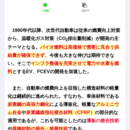
LINE
コピー
1990年代以降、次世代自動車は従来の燃費向上対策
から、温暖化ガス対策（CO
排出量削減）が開発の主
2
テーマとなる。
バイオ燃料は高価格で需要に見合う供
給量が確保できず
、今後も大きな伸びは期待できな
い。そこで
インフラ整備を充実させて電力や水素を燃
料
とするEV、FCEVの開発を加速した。
また、自動車の燃費向上を目指した構造材料の軽量
化は継続的に進められた。すなわち、車体材料である
炭素鋼の高張力鋼化
による薄板化、軽量な
アルミニウ
ム合金
や
炭素繊維強化複合材料（CFRP）
の部分的な
適用であるが、これを可能としたのは
薄板の接合技術
や
異種材料の接合・接着技術
である。