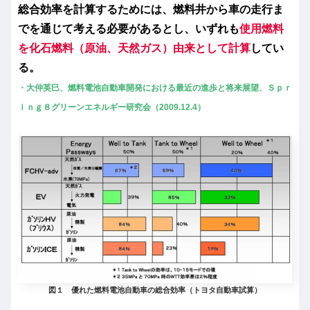
総合効率を計算するためには、燃料井から車の走行ま
でを通じて考える必要があるとし、いずれも
使用燃料
を化石燃料（原油、天然ガス）由来として計算
してい
る。
・大仲英巳、燃料電池自動車開発における最近の進歩と将来展望、Ｓｐｒ
ｉｎｇ８グリーンエネルギー研究会（2009.12.4）
図１ 優れた燃料電池自動車の総合効率（トヨタ自動車試算）