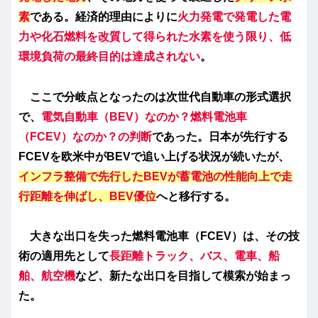
素
である。経済的理由によりに
火力発電で発電した電
力や化石燃料を改質して得られた水素を使う限り、低
環境負荷の最終目的は達成されない
。
ここで分岐点となったのは次世代自動車の形式選択
で、
電気自動車（BEV）なのか？燃料電池車
（FCEV）なのか？の判断
であった。日本が先行する
FCEVを欧米中がBEVで追い上げる状況が続いたが、
インフラ整備で先行したBEVが蓄電池の性能向上で走
行距離を伸ばし、BEV優位
へと移行する。
大きな出口を失った燃料電池車（FCEV）は、その技
術の適用先として
長距離トラック、バス、電車、船
舶、航空機
など、新たな出口を目指して模索が始まっ
た。