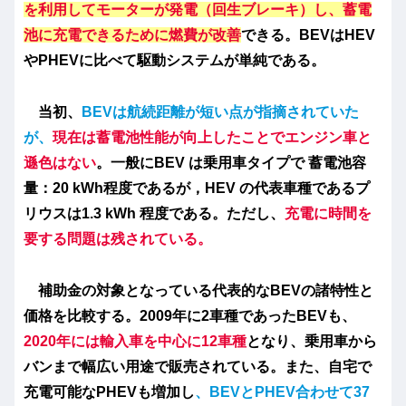
を利用してモーターが発電（回生ブレーキ）し、蓄電
池に充電できるために燃費が改善
できる。BEVはHEV
やPHEVに比べて駆動システムが単純である。
当初、
BEVは航続距離が短い点が指摘されていた
が、
現在は蓄電池性能が向上したことでエンジン車と
遜色はない
。一般にBEV は乗用車タイプで 蓄電池容
量：20 kWh程度であるが，HEV の代表車種であるプ
リウスは1.3 kWh 程度である。ただし、
充電に時間を
要する問題は残されている。
補助金の対象となっている代表的なBEVの諸特性と
価格を比較する。2009年に2車種であったBEVも、
2020年には輸入車を中心に12車種
となり、乗用車から
バンまで幅広い用途で販売されている。また、自宅で
充電可能なPHEVも増加し
、BEVとPHEV合わせて37