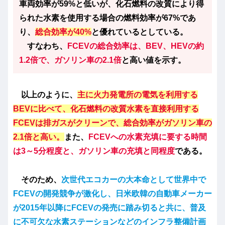
車両効率が59%と低いが、化石燃料の改質により得
られた水素を使用する場合の燃料効率が67%であ
り、
総合効率が40%
と優れているとしている。
すなわち、
FCEVの総合効率は、BEV、HEVの約
1.2倍で、ガソリン車の2.1倍
と高い値を示す。
以上のように、
主に火力発電所の電気を利用する
BEVに比べて、化石燃料の改質水素を直接利用する
FCEVは排ガスがクリーンで、総合効率がガソリン車の
2.1倍と高い。
また、
FCEVへの水素充填に要する時間
は3～5分程度と、ガソリン車の充填と同程度
である。
そのため、
次世代エコカーの大本命として世界中で
FCEVの開発競争が激化し、日米欧韓の自動車メーカー
が2015年以降にFCEVの発売に踏み切ると共に、普及
に不可欠な水素ステーションなどのインフラ整備計画