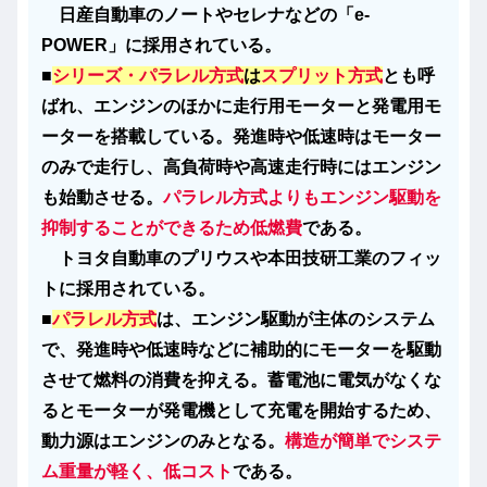
日産自動車のノートやセレナなどの「e-
POWER」に採用されている。
■
シリーズ・パラレル方式
は
スプリット方式
とも呼
ばれ、エンジンのほかに走行用モーターと発電用モ
ーターを搭載している。発進時や低速時はモーター
のみで走行し、高負荷時や高速走行時にはエンジン
も始動させる。
パラレル方式よりもエンジン駆動を
抑制することができるため低燃費
である。
トヨタ自動車のプリウスや本田技研工業のフィッ
トに採用されている。
■
パラレル方式
は、エンジン駆動が主体のシステム
で、発進時や低速時などに補助的にモーターを駆動
させて燃料の消費を抑える。蓄電池に電気がなくな
るとモーターが発電機として充電を開始するため、
動力源はエンジンのみとなる。
構造が簡単でシステ
ム重量が軽く、低コスト
である。