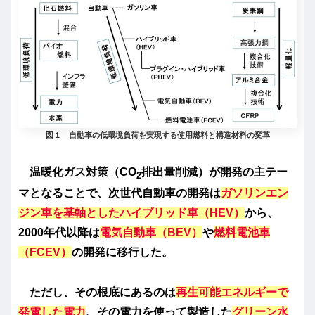
図１ 自動車の低環境負荷を実現する使用燃料と構造材料の変革
温暖化ガス対策（CO
排出量削減）が開発の主テー
2
マとなることで、次世代自動車の開発は
ガソリンエン
ジン車を基軸としたハイブリッド車（HEV）
から、
2000年代以降は
電気自動車（BEV）
や
燃料電池車
（FCEV）
の開発に移行した。
ただし、その根底にあるのは
再生可能エネルギーで
発電した電力
、その電力を使って製造した
グリーン水