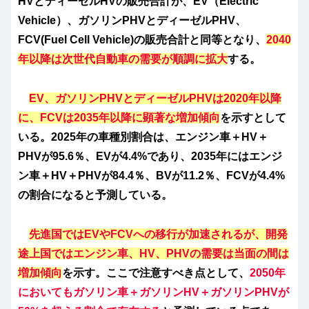
HVとディーゼルHVの販売合計が、EV（Electric
Vehicle）、ガソリンPHVとディーゼルPHV、
FCV(Fuel Cell Vehicle)の販売合計と同等となり、
2040
年以降は次世代自動車の需要が順調に拡大
する。
EV、
ガソリンPHVとディーゼルPHVは2020年以降
に、FCVは2035年以降に顕著な増加傾向
を示すとして
いる。2025年の車種別割合は、エンジン車＋HV＋
PHVが95.6％、EVが4.4%であり、2035年にはエンジ
ン車＋HV＋PHVが84.4％、BVが11.2％、FCVが4.4%
の割合になると予測している。
先進国ではEVやFCVへの移行が加速されるが、開発
途上国ではエンジン車、HV、PHVの需要は当面の間は
増加傾向
を示す。ここで注意すべき点として、
2050年
においてもガソリン車＋ガソリンHV＋ガソリンPHVが