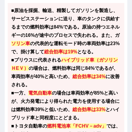
■原油を採掘、輸送、精製してガソリンを製造し、
サービスステーションに送り、車のタンクに供給す
るまでの燃料効率は84%である。原油の持つエネル
ギーの16%が途中のプロセスで失われる。また、ガ
ソリン車
の代表的な運転モード時の車両効率は23%
で、掛け算して
総合効率は19%
となる。
■プリウスに代表される
ハイブリッド車（ガソリン
ＨEＶ）
の場合は、燃料効率は同じ84%であるが、
車両効率が40%と高いため、
総合効率は34%
に改善
される。
■一方、
電気自動車
の場合は車両効率が85%と高い
が、火力発電により得られた電力を使用する場合に
は燃料効率39%と低いため、
総合効率は33%
とハイ
ブリッド車と同程度にとどまる。
■トヨタ自動車の
燃料電池車「FCHV－adv」
では、