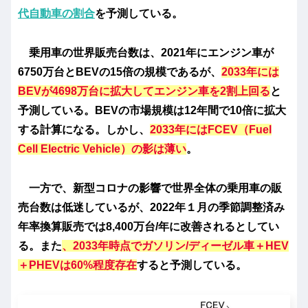
代自動車の割合
を予測している。
乗用車の世界販売台数は、2021年にエンジン車が
6750万台とBEVの15倍の規模であるが、
2033年には
BEVが4698万台に拡大してエンジン車を2割上回る
と
予測している。BEVの市場規模は12年間で10倍に拡大
する計算になる。しかし、
2033年にはFCEV（Fuel
Cell Electric Vehicle）の影は薄い
。
一方で、新型コロナの影響で世界全体の乗用車の販
売台数は低迷しているが、2022年１月の季節調整済み
年率換算販売では8,400万台/年に改善されるとしてい
る。また
、2033年時点でガソリン/ディーゼル車＋HEV
＋PHEVは60%程度存在
すると予測している。