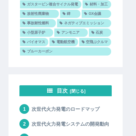
ガスタービン複合サイクル発電
材料・加工
放射性廃棄物
碑
GX会議
事故耐性燃料
ネガティブエミッション
小型原子炉
アンモニア
石炭
バイオマス
電動航空機
空飛ぶクルマ
ブルーカーボン
目次
次世代火力発電のロードマップ
次世代火力発電システムの開発動向