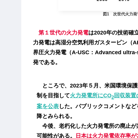
図1 次世代火力
第１世代
の火力発電
は2020年の技術
力発電は高湿分空気利用ガスタービン（A
界圧火力発電
（A-USC：Advanced ultra-
発である。
ところで、2023年５月、米国環境保護
制を目指して
火力発電所にCO
回収装置
2
案を公表
した。パブリックコメントなど
降とみられる。
今後、老朽化した火力発電所の廃止が
可能性がある。
日本は火力発電依存率が