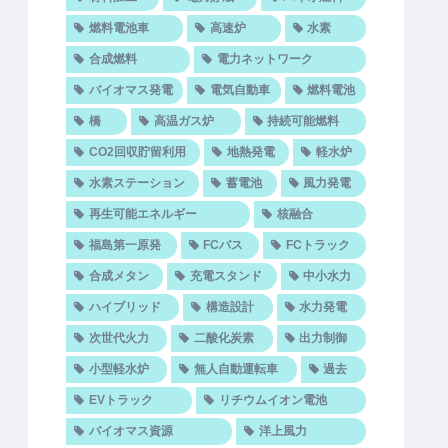
燃料電池車
高速炉
水素
合成燃料
電力ネットワーク
バイオマス発電
電気自動車
燃料電池
橋
高温ガス炉
持続可能燃料
CO2回収貯留利用
地熱発電
軽水炉
水素ステーション
蓄電池
風力発電
再生可能エネルギー
核融合
福島第一原発
FCバス
FCトラック
合成メタン
充電スタンド
中小水力
ハイブリッド
構造設計
水力発電
次世代火力
二酸化炭素
出力制御
小型軽水炉
無人自動運転車
過去
EVトラック
リチウムイオン電池
バイオマス資源
洋上風力