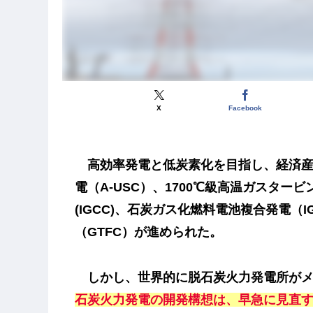
X
Facebook
高効率発電と低炭素化を目指し、経済産
電（A-USC
）、
1700℃級高温ガスタービ
(IGCC)
、
石炭ガス化燃料電池複合発電（IG
（GTFC）
が進められた。
しかし、世界的に脱石炭火力発電所がメ
石炭火力発電の開発構想は、早急に見直