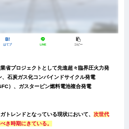
はてブ
LINE
コピー
業省プロジェクトとして
先進超々臨界圧火力発
ン
、
石炭ガス化コンバインドサイクル発電
FC）
、
ガスタービン燃料電池複合発電
ガトレンドとなっている現状において、
次世代
すべき時期にきている。