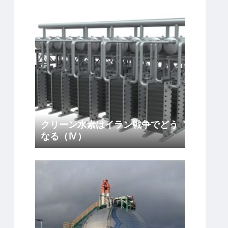
クリーン水素はイラン戦争でどう
なる（Ⅳ）