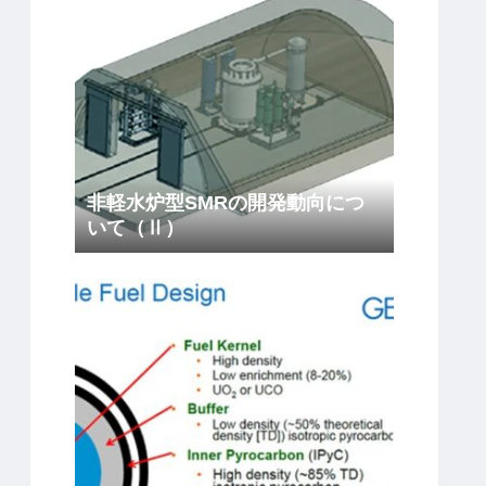
非軽水炉型SMRの開発動向につ
いて（Ⅱ）