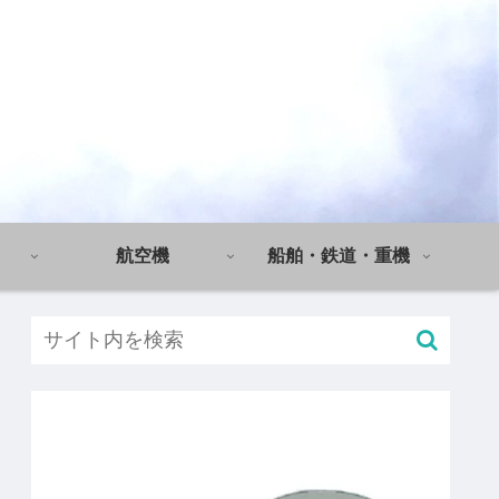
航空機
船舶・鉄道・重機