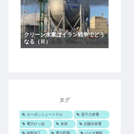
クリーン水素はイラン戦争でどう
なる（Ⅲ）
タグ
カーボンニュートラル
原子力発電
電力ひっ迫
未来
太陽光発電
材料加工
電力貯蔵
バイオ燃料