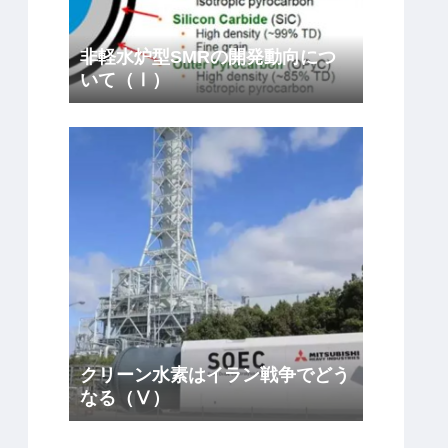
非軽水炉型SMRの開発動向につ
いて（Ⅰ）
クリーン水素はイラン戦争でどう
なる（Ⅴ）