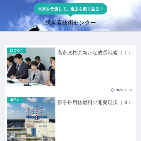
未来を予測して、過去を振り返る！
脱炭素技術センター
はじめに
高市政権の新たな成長戦略（Ⅰ）
2026.06.30
原子力
原子炉用核燃料の開発現状（Ⅲ）