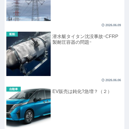
2026.06.09
船舶
潜水艇タイタン沈没事故ｰCFRP
製耐圧容器の問題ｰ
2026.06.06
自動車
EV販売は鈍化?急増？（２）