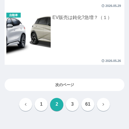
2026.05.29
自動車
EV販売は鈍化?急増？（１）
2026.05.26
次のページ
前
次
1
2
3
61
へ
へ