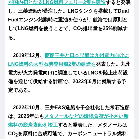
が国内初となるLNG燃料フェリー2隻を建造
すると発表
し、三菱造船が受注した。LNGタンクを搭載してDual
Fuelエンジン始動時に重油を使うが、航海では原則と
してLNG燃料を使うことで、CO
排出量を25%削減す
2
る。
2019年12月、
商船三井と日本郵船は九州電力向けに
LNG燃料の大型石炭専用船2隻の建造を
発表した。九州
電力が火力発電向けに調達しているLNGを陸上出荷設
備を通じて供給する計画で、2023年6月に就航する予
定である。​
2022年10月、三井E&S造船を子会社化した常石造船
は、2025年にも
メタノールなどの環境負荷が小さい新
燃料の脱炭素船を竣工
すると発表した。メタノールは
CO
を原料に合成可能で、カーボンニュートラル燃料
2