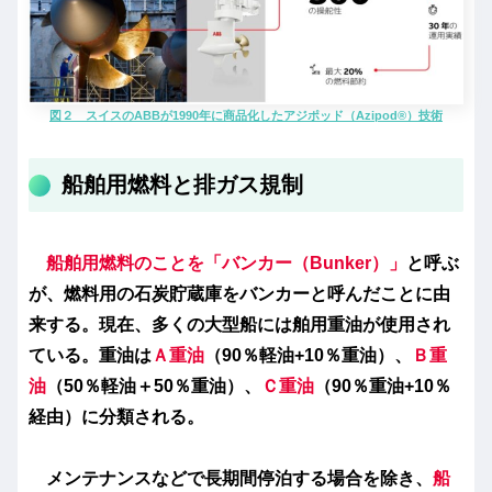
図２ スイスのABBが1990年に商品化したアジポッド（Azipod®）技術
船舶用燃料と排ガス規制
船舶用燃料のことを「バンカー（Bunker）」
と呼ぶ
が、燃料用の石炭貯蔵庫をバンカーと呼んだことに由
来する。現在、多くの大型船には舶用重油が使用され
ている。重油は
Ａ重油
（90％軽油+10％重油）、
Ｂ重
油
（50％軽油＋50％重油）、
Ｃ重油
（90％重油+10％
経由）に分類される。
メンテナンスなどで長期間停泊する場合を除き、
船