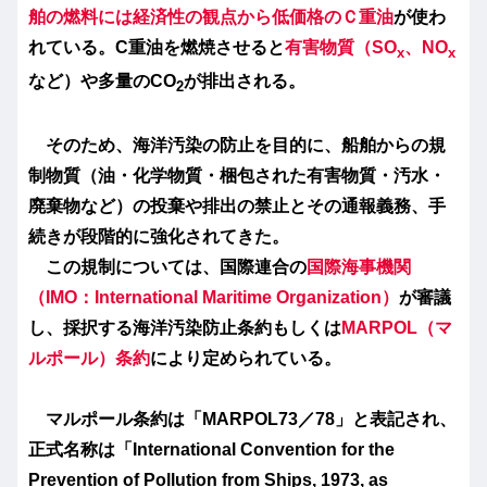
舶の燃料には経済性の観点から低価格のＣ重油
が使わ
れている。C重油を燃焼させると
有害物質（SO
、NO
x
x
など）や多量のCO
が排出される。
2
そのため、海洋汚染の防止を目的に、船舶からの規
制物質（油・化学物質・梱包された有害物質・汚水・
廃棄物など）の投棄や排出の禁止とその通報義務、手
続きが段階的に強化されてきた。
この規制については、国際連合の
国際海事機関
（IMO：International Maritime Organization）
が審議
し、採択する海洋汚染防止条約もしくは
MARPOL
（
マ
ルポール
）条約
により定められている。
マルポール条約は「MARPOL73／78」と表記され、
正式名称は「International Convention for the
Prevention of Pollution from Ships, 1973, as