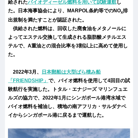
給された
バイオディーゼル燃料を用いて試験運航
し
た。日本海事協会により、MARPOL条約等でのNO
排
x
出規制を満たすことが認証された。
供給された燃料は、回収した廃食油をメタノールに
よってエステル交換して生成される脂肪酸メチルエス
テルで、A重油との混合比率を3割以上に高めて使用し
た。
2022年3月、
日本郵船は大型ばら積み船
「FRIENDSHIP」
で、バイオ燃料を使用して4回目の試
験航行を実施した。トタル・エナジーズ マリンフュエ
ルズの協力で、2022年1月にシンガポール港湾水域で
バイオ燃料を補油し、積地の南アフリカ・サルダナベ
イからシンガポール港に戻るまで運航した。