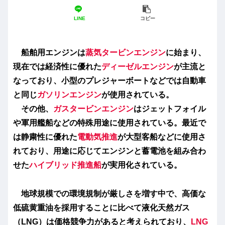
LINE
コピー
船舶用エンジンは
蒸気タービンエンジン
に始まり、
現在では経済性に優れた
ディーゼルエンジン
が主流と
なっており、小型のプレジャーボートなどでは自動車
と同じ
ガソリンエンジン
が使用されている。
その他、
ガスタービンエンジン
はジェットフォイル
や軍用艦船などの特殊用途に使用されている。最近で
は静粛性に優れた
電動気推進
が大型客船などに使用さ
れており、用途に応じてエンジンと蓄電池を組み合わ
せた
ハイブリッド推進船
が実用化されている。
地球規模での環境規制が厳しさを増す中で、高価な
低硫黄重油を採用することに比べて液化天然ガス
（LNG）は価格競争力があると考えられており、
LNG