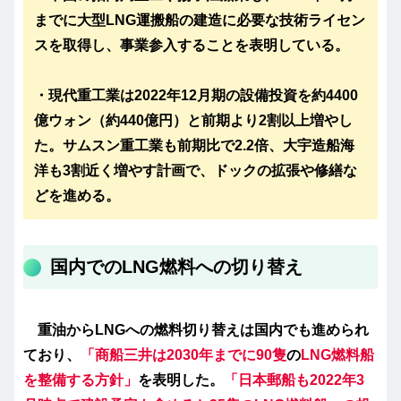
までに大型LNG運搬船の建造に必要な技術ライセン
スを取得し、事業参入することを表明している。
・現代重工業は2022年12月期の設備投資を約4400
億ウォン（約440億円）と前期より2割以上増やし
た。サムスン重工業も前期比で2.2倍、大宇造船海
洋も3割近く増やす計画で、ドックの拡張や修繕な
どを進める。
国内でのLNG燃料への切り替え
重油からLNGへの燃料切り替えは国内でも進められ
ており、
「商船三井は2030年までに90隻
の
LNG燃料船
を整備する方針」
を表明した。
「日本郵船も2022年3