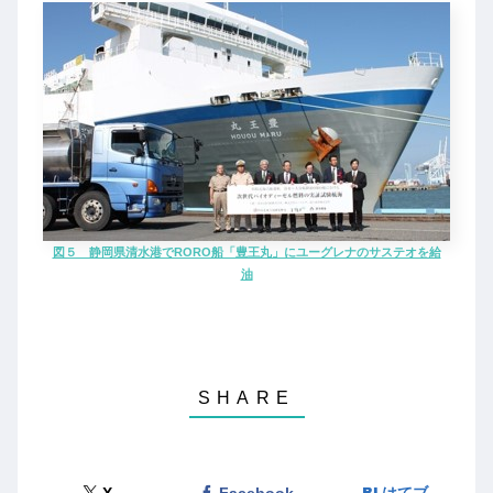
図５ 静岡県清水港でRORO船「豊王丸」にユーグレナのサステオを給
油
X
Facebook
はてブ