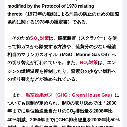
modified by the Protocol of 1978 relating
thereto（1973年の船舶による汚染の防止のための国際
条約に関する1978年の議定書）である。
そのため
SＯ
対策
は、脱硫装置（スクラバー）を使
x
って排ガスから除去する方法や、硫黄分の少ない軽油
相当のマリンガスオイル（MGO : Marine Gas Oil）へ
の切り替えが行われている。また、
NO
対策
は、エン
x
ジンの燃焼温度を抑制したり、窒素分の少ない燃料へ
の切り替えなどが進められている。
また、
温室効果ガス（GHG：Green House Gas）
に
ついても規制が定められ、IMOの取り決めでは「2030
年までに単位輸送量当たりのCO
排出量を2008年比
2
40%削減、2050年までにGHG排出総量を2008年比50%