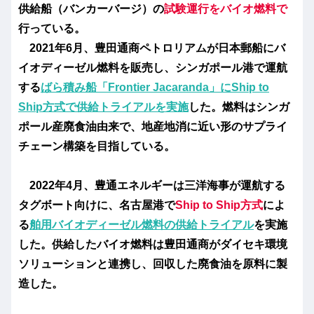
供給船（バンカーバージ）の
試験運行を
バイオ燃料で
行っている。
2021年6月、豊田通商ペトロリアムが日本郵船にバ
イオディーゼル燃料を販売し、シンガポール港で運航
する
ばら積み船「Frontier Jacaranda」にShip to
Ship方式で供給トライアルを実施
した。燃料はシンガ
ポール産廃食油由来で、地産地消に近い形のサプライ
チェーン構築を目指している。
2022年4月、豊通エネルギーは三洋海事が運航する
タグボート向けに、名古屋港で
Ship to Ship方式
によ
る
舶用バイオディーゼル燃料の供給トライアル
を実施
した。供給したバイオ燃料は豊田通商がダイセキ環境
ソリューションと連携し、回収した廃食油を原料に製
造した。