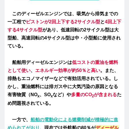
このディーゼルエンジンでは、吸気から排気までの
一工程で
ピストンが2回上下する2サイクル型
と
4回上下
する4サイクル型
があり、低速回転の2サイクル型は大
型船、高速回転の4サイクル型は中・小型船に使用され
ている。
船舶用ディーゼルエンジンは
低コストの重油を燃料
として使い
、
エネルギー効率が約50％と高い
。また、
排熱もエコノマイザーなどで有効活用されている。し
かし、重油燃料には排ガス中に大気汚染の原因となる
有害物質（NO
、SO
など）や
多量のCO
が含まれる
た
x
x
2
め問題視されている。
一方で、
船舶の電動化による燃費削減が積極的に進
められてがおり、
現在では外航船の80％が
ディーゼル