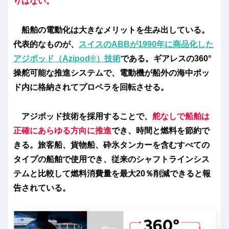
りはない。
船舶の電動化は大きなメリットを生み出している。
代表的なものが、
スイスのABBが1990年に商品化した
アジポッド（Azipod®）技術
である。ギアレスの360°
操舵可能な推進システムで、電動機が船外の海中ポッ
ド内に格納されてプロペラを回転させる。
アジポッド技術を採用することで、
舵なしで船舶は
正確にあらゆる方向に推進
でき、時間と燃料を節約で
きる。旅客船、貨物船、砕氷タンカーを含むすべての
タイプの船舶で使用でき、従来のシャフトラインシス
テムと比較して燃料消費量を最大20％削減できると報
告されている。