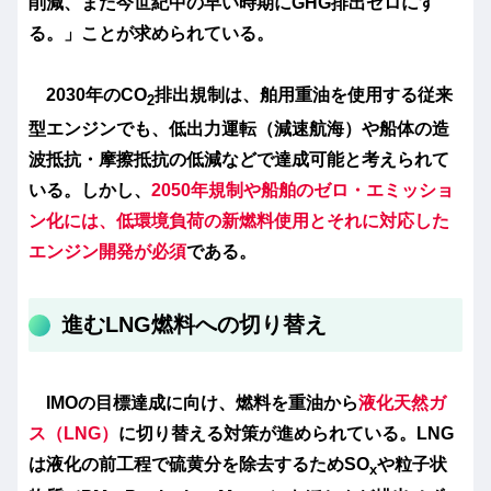
削減、また今世紀中の早い時期にGHG排出ゼロにす
る。」ことが求められている。
2030年のCO
排出規制は、舶用重油を使用する従来
2
型エンジンでも、低出力運転（減速航海）や船体の造
波抵抗・摩擦抵抗の低減などで達成可能と考えられて
いる。しかし、
2050年規制や船舶のゼロ・エミッショ
ン化には、低環境負荷の新燃料使用とそれに対応した
エンジン開発が必須
である。
進むLNG燃料への切り替え
IMOの目標達成に向け、燃料を重油から
液化天然ガ
ス（LNG）
に切り替える対策が進められている。LNG
は液化の前工程で硫黄分を除去するためSO
や粒子状
x