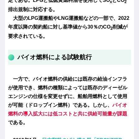
定である。LPGと低硫黄燃料油を使用してSO
とCO
x
2
排出規制に対応する。
大型のLPG運搬船やLNG運搬船などの一部で、2022
年度以降の契約船に対し基準値から30％のCO
削減が
2
要求されている。
バイオ燃料による試験航行
一方で、バイオ燃料の供給には既存の給油インフラ
が使用でき、燃料の種類によっては既存のディーゼル
エンジンの仕様を変更せずに、船舶用燃料として使用
が可能（ドロップイン燃料）である。しかし、
バイオ
燃料の導入拡大には低コストと共に供給可能量が課題
である。