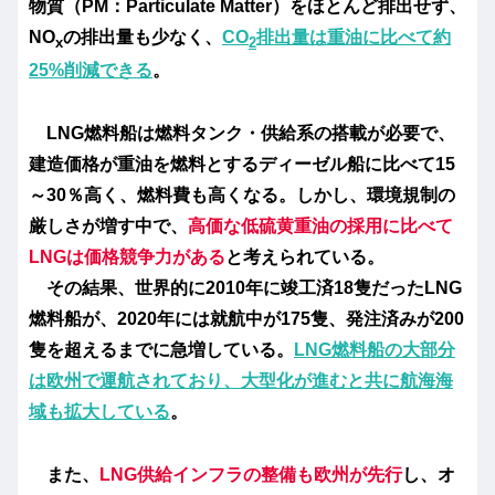
物質（PM：Particulate Matter）をほとんど排出せず、
NO
の排出量も少なく、
CO
排出量は重油に比べて約
x
2
25%削減できる
。
LNG燃料船は燃料タンク・供給系の搭載が必要で、
建造価格が重油を燃料とするディーゼル船に比べて15
～30％高く、燃料費も高くなる。しかし、環境規制の
厳しさが増す中で、
高価な低硫黄重油の採用に比べて
LNGは価格競争力がある
と考えられている。
その結果、世界的に2010年に竣工済18隻だったLNG
燃料船が、2020年には就航中が175隻、発注済みが200
隻を超えるまでに急増している。
LNG燃料船の大部分
は欧州で運航されており、大型化が進むと共に航海海
域も拡大している
。
また、
LNG供給インフラの整備も欧州が先行
し、オ