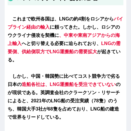
これまで欧州各国は、LNGの約4割をロシアから
パイ
プライン経由の輸入
に頼ってきた。しかし、ロシアの
ウクライナ侵攻を契機に
、中東や東南アジアからの海
上輸入
へと切り替える必要に迫られており、
LNGの需
要側、供給側双方でLNG運搬船の需要拡大
が起きてい
る。
しかし、中国・韓国勢に比べてコスト競争力で劣る
日本の
造船各社は、LNG運搬船を受注できていない
の
が現状である。英調査会社のクラークソン・リサーチ
によると、2021年のLNG船の受注実績（78隻）のう
ち、韓国大手3社が68隻を占めており、LNG船の建造
で世界をリードしている。