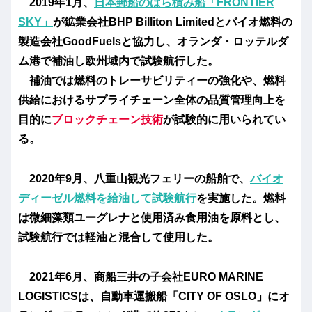
2019年1月、
日本郵船のばら積み船「FRONTIER
SKY」
が鉱業会社BHP Billiton Limitedとバイオ燃料の
製造会社GoodFuelsと協力し、オランダ・ロッテルダ
ム港で補油し欧州域内で試験航行した。
補油では燃料のトレーサビリティーの強化や、燃料
供給におけるサプライチェーン全体の品質管理向上を
目的に
ブロックチェーン技術
が試験的に用いられてい
る。
2020年9月、八重山観光フェリーの船舶で、
バイオ
ディーゼル燃料を給油して試験航行
を実施した。燃料
は微細藻類ユーグレナと使用済み食用油を原料とし、
試験航行では軽油と混合して使用した。
2021年6月、商船三井の子会社EURO MARINE
LOGISTICSは、自動車運搬船「CITY OF OSLO」にオ