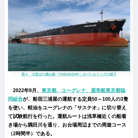
図４ 大型ばら積み船「FRIENDSHIP」のバンカリングの様子
2022年9月、
東京都、ユーグレナ、屋形船東京都協
同組合
が、船宿三浦屋の運航する定員50～100人の3隻
を使い、軽油をユーグレナの「サステオ」に切り替え
て試験航行を行った。運航ルートは浅草橋近くの船着
き場から隅田川を通り、お台場周辺までの周遊コース
（2時間半）である。