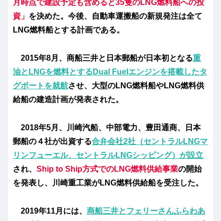
月時点で建設予定も含めると35隻のLNG燃料船への投
資」
を決めた。今後、自動車運搬船の新規発注は全て
LNG燃料船とする計画である。
2015年8月、商船三井と日本郵船が日本初となる
重
油とLNGを燃料とするDual Fuelエンジンを搭載したタ
グボートを就航
させ、大型のLNG燃料船やLNG燃料供
給船の建造計画が発表された。
2018年5月、川崎汽船、中部電力、豊田通商、日本
郵船の４社が出資する
合弁会社2社（セントラルLNGマ
リンフューエル、セントラルLNGシッピング）が設立
され、
Ship to Ship方式でのLNG燃料供給事業
の開始
を発表し、川崎重工業がLNG燃料供給船を受注した。
2019年11月には、
商船三井とフェリーさんふらわあ