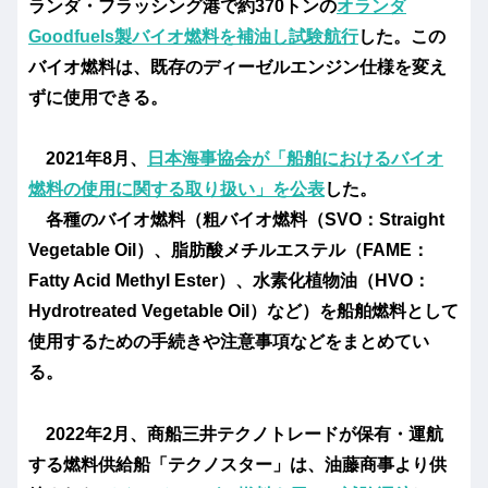
ランダ・フラッシング港で約370トンの
オランダ
Goodfuels製バイオ燃料を補油し試験航行
した。この
バイオ燃料は、既存のディーゼルエンジン仕様を変え
ずに使用できる。
2021年8月、
日本海事協会が「船舶におけるバイオ
燃料の使用に関する取り扱い」を公表
した。
各種のバイオ燃料（粗バイオ燃料（SVO：Straight
Vegetable Oil）、脂肪酸メチルエステル（FAME：
Fatty Acid Methyl Ester）、水素化植物油（HVO：
Hydrotreated Vegetable Oil）など）を船舶燃料として
使用するための手続きや注意事項などをまとめてい
る。
2022年2月、商船三井テクノトレードが保有・運航
する燃料供給船「テクノスター」は、油藤商事より供