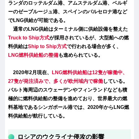
ランダのロッテルダム港、アムステルダム港、ベルギ
ーのゼーブルージュ港、スペインのバルセロナ港など
でLNG供給が可能である。
通常のLNG供給はターミナル側に供給設備を整えた
Truck to Ship方式
が採用されているが、大型船への燃
料供給は
Ship to Ship方式
で行われる場合が多く、
LNG燃料供給船の整備
も進められている。
2020年2月現在、
LNG燃料供給船は12隻が稼働中、
27隻が発注済みで、多くが欧州域内で稼
働
している。
バルト海周辺のスウェーデンやフィンランドなども積
極的に燃料供給船の整備を進めており、世界最大の燃
料基地であるシンガポール港では、2020年からLNG燃
料供給船が航行している。
ロシアのウクライナ侵攻の影響