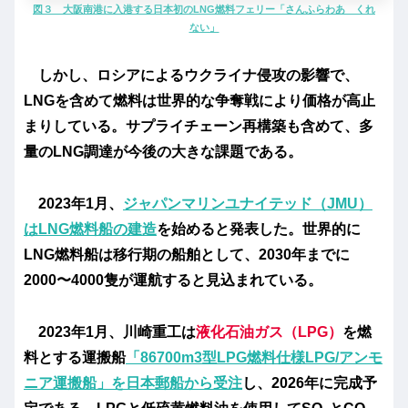
図３ 大阪南港に入港する日本初のLNG燃料フェリー「さんふらわあ くれ
ない」
しかし、ロシアによるウクライナ侵攻の影響で、
LNGを含めて燃料は世界的な争奪戦により価格が高止
まりしている。サプライチェーン再構築も含めて、多
量のLNG調達が今後の大きな課題である。
2023年1月、
ジャパンマリンユナイテッド（JMU）
はLNG燃料船の建造
を始めると発表した。世界的に
LNG燃料船は移行期の船舶として、2030年までに
2000〜4000隻が運航すると見込まれている。
2023年1月、川崎重工は
液化石油ガス（LPG）
を燃
料とする運搬船
「86700m3型LPG燃料仕様LPG/アンモ
ニア運搬船」を日本郵船から受注
し、2026年に完成予