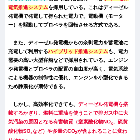
電気推進システム
を採用している。これはディーゼル
発電機で発電して得られた電力で、電動機（モータ
ー）を駆動してプロペラを回転させる方式である。
また、ディーゼル発電機からの余剰電力を蓄電池に
充電して利用する
ハイブリッド推進システム
も、電力
需要の高い大型客船などで採用されている。エンジン
や発電機とプロペラの配置の自由度が高く、電気系統
による機器の制御性に優れ、エンジンを小型化できる
ため静粛化が期待できる。
しかし、高効率化できても、
ディーゼル発電機を搭
載するかぎり、燃料に重油を使うことで排ガス中に大
気汚染の原因となる有害物質（
窒素酸化物
NO
、
硫黄
x
酸化物
SO
など）や多量のCO
が含まれることに変わ
x
2