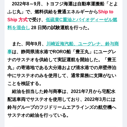
2022年8～9月、トヨフジ海運は自動車運搬船「とよ
ふじ丸」で、燃料供給を豊通エネルギーから
Ship to
Ship 方式
で受け、
低硫黄C重油とバイオディーゼル燃
料を混合し
28 日間の試験運航を行った。
また、同年9月、
川崎近海汽船、ユーグレナ、鈴与商
事
は、静岡県清水港でRORO船「豊王丸」にユーグレ
ナのサステオを供給して実証運航を開始した。「豊王
丸」の寄港地である大分港および清水港での岸壁停泊
中にサステオのみを使用して、通常業務に支障がない
ことを検証する。
給油を担当した鈴与商事は、2021年7月から宅配水
配送車両でサステオを使用しており、2022年3月には
鈴与グループのフジドリームエアラインズの航空機へ
サステオの給油を行っている。