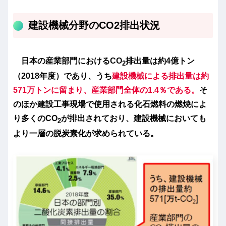
建設機械分野のCO2排出状況
日本の産業部門におけるCO
排出量は約4億トン
2
（2018年度）であり、うち
建設機械による排出量は約
571万トンに留まり、産業部門全体の1.4％である。
そ
のほか建設工事現場で使用される化石燃料の燃焼によ
り多くのCO
が排出されており、建設機械においても
2
より一層の脱炭素化が求められている。