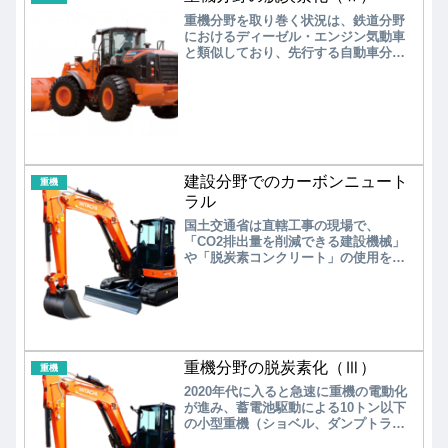
重機分野を取り巻く状況は、鉄道分野
におけるディーゼル・エンジン気動車
と類似しており、先行する自動車分野
の動向を垣間見ながら開発が進められ
ている。2000～2010年代は、ディーゼ
ル・エレクトリック・エンジン、それ
に蓄電池を追加したハイブリッド・エ
ンジンの実用化が進められた。
建設分野でのカーボンニュート
重機
ラル
国土交通省は直轄工事の現場で、
「CO2排出量を削減できる建設機械」
や「脱炭素コンクリート」の使用を原
則化する方針を表明した。直轄工事で
脱炭素化に向けて先進的に取組むこと
で、産業界における建設現場の取組み
をけん引する狙いである。
重機分野の脱炭素化（Ⅲ）
重機
2020年代に入ると急速に重機の電動化
が進み、蓄電池駆動による10トン以下
の小型重機（ショベル、ダンプトラッ
ク、トラクターなど）の市場投入が相