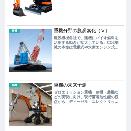
次いでいる。いずれも高コストである
が、リチウムイオン電池の高性能化に
よりディーゼル・エンジン駆動と同等
の性能を有している。
重機分野の脱炭素化（Ⅴ）
重機
建設機械各社で、建機にバイオ燃料を
活用する動きが拡大している。CO2削
減の本命は電動式や水素エンジン式で
あるが、価格がディーゼルエンジン機
の３～４倍以上と高く、燃料供給にも
課題がある。バイオ燃料は軽油より高
価格であるが、エンジンの改造の必要
はなく、また燃料充填に際して特別な
設備を必要としない点が注目されてい
る。
重機の未来予測
重機
ゼロエミッション重機・建機・農機な
どの実現に向け、現行蓄電池性能の観
点から、ディーゼル・エレクトリック
方式の電気式重機は、ハイブリッド式
重機を経て、小型重機は蓄電池式重機
に向かい、中大型機は燃料電池式重機
あるいは水素エンジン式重機の実現を
目指している。