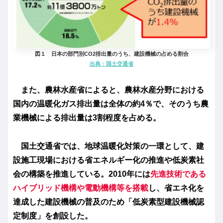
図１ 日本の部門別CO2排出量のうち、建設機械の占める割合
出典：国土交通省
また、農林水産省によると、農林水産分野における
国内の温暖化ガス排出量は全体の約4％で、そのうち農
業機械による排出量は3割程度を占める。
国土交通省では、地球温暖化対策の一環として、建
設施工現場における省エネルギー化の推進や低炭素社
会の構築を推進している。2010年には
先進技術である
ハイブリッド機構や電動機構等を搭載
し、省エネ化を
達成した建設機械の普及のため「低炭素型建設機械認
定制度」を創設した。