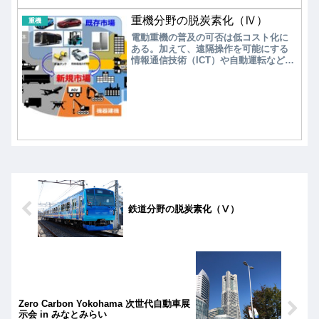
重機分野の脱炭素化（Ⅳ）
重機
電動重機の普及の可否は低コスト化に
ある。加えて、遠隔操作を可能にする
情報通信技術（ICT）や自動運転などの
高機能化を図る必要がある。現在、20
トン以上の中大型重機は燃料電池駆動
が主流になると考えて実用化開発が進
められているが、並行して水素燃焼エ
ンジン駆動の開発も進められている。
鉄道分野の脱炭素化（Ⅴ）
Zero Carbon Yokohama 次世代自動車展
示会 in みなとみらい