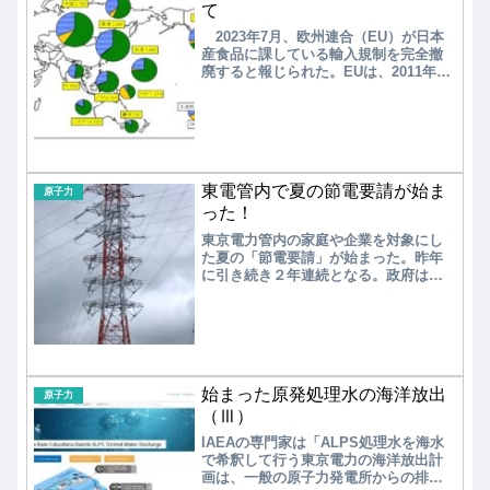
て
2023年7月、欧州連合（EU）が日本
産食品に課している輸入規制を完全撤
廃すると報じられた。EUは、2011年3
月の東京電力福島第一原子力発電所の
事故を契機に、日本産食品の規制を導
入した。日本の食品安全性確保が進み
規制は段階的に緩和されてきたが、現
在も福島県産の魚や野生のキノコ類な
ど計10県の一部食品を対象に放射性物
東電管内で夏の節電要請が始ま
質の検査証明書の添付を義務付け、そ
原子力
のほかの都道府県の産品でも一部に同
った！
様の証明書を求めるほか、規制地域外
東京電力管内の家庭や企業を対象にし
で生産したことを示す証明書が必要で
た夏の「節電要請」が始まった。昨年
ある。
に引き続き２年連続となる。政府は数
値目標は設けずに、無理のない範囲で
の節電協力を要請している。今夏の節
電要請は、東京電力管内だけが対象で
ある。再生可能エネルギーの導入再拡
大が必須である。最近になり停滞して
いるバイオマス発電、太陽光発電、地
始まった原発処理水の海洋放出
熱発電など再生可能エネルギーの再立
原子力
ち上げが急務である
（Ⅲ）
IAEAの専門家は「ALPS処理水を海水
で希釈して行う東京電力の海洋放出計
画は、一般の原子力発電所からの排水