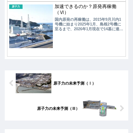
のSMR開発の状況を観てみる。
加速できるのか？原発再稼働
原子力
（Ⅵ）
国内原発の再稼働は、2015年9月川内1
号機に始まり2025年1月、島根2号機に
至るまで、2026年1月現在で14基に達す
る。そのうちの6基については、再稼働
直後に不具合を発生し原子炉を停止し
ている。問題は再稼働直後のトラブル
にとどまらず、その後も多くの原発で
初歩的なものも含めてトラブルが発生
している。そのためテロ対策施設の設
置期間も含めて、原発の稼働率が2025
年時点で34.1%と低迷している。
原子力の未来予測（Ⅰ）
原子力の未来予測（Ⅲ）