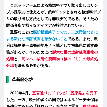
ロボットアームによる核燃料デブリ取り出しはサン
プル採取には使えるが、約880トンとされる核燃料デブ
リの取り出し方法としては非現実的である。そのため
関係各所で様々なアイデアが検討されている。
重要なことは
廃炉措置終了までに、二次汚染などに
よる新たな風評被害を招かないこと
である。また、政
府は福島第一原発跡地をさら地として福島県に返す義
務があるが、そのためには
膨大な量の
放射線廃棄物の
処理
と、
高レベル放射性廃棄物（核のゴミ）の最終処
分場
を決める必要がある。
革新軽水炉
2023年4月、
宣言通りにドイツが「脱原発」を完了
した。一方、欧州の多くの国ではエネルギー安全保障
を強化するため「脱ロシア」を念頭に置き、
原発回帰