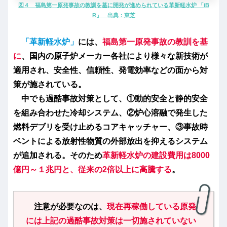
図
４ 福島第一原発事故の教訓を基に開発が進められている革新軽水炉 「iB
R」 出典：東芝
「革新軽水炉」
には、
福島第一原発事故の教訓を基
に
、国内の原子炉メーカー各社により様々な新技術が
適用され、安全性、信頼性、発電効率などの面から対
策が施されている。
中でも過酷事故対策として、①動的安全と静的安全
を組み合わせた冷却システム、②炉心溶融で発生した
燃料デブリを受け止めるコアキャッチャー、③事故時
ベントによる放射性物質の外部放出を抑えるシステム
が追加される。そのため
革新軽水炉の建設費用は8000
億円～１兆円と、従来の2倍以上に高騰する
。
注意が必要なのは、
現在
再稼働している原発
には上記の過酷事故対策は一切施されていない