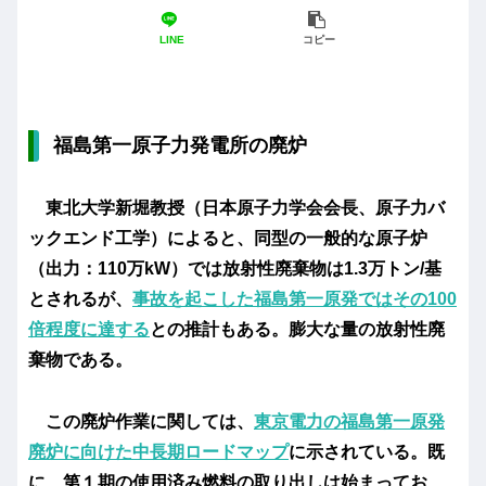
LINE
コピー
福島第一原子力発電所の廃炉
東北大学新堀教授（日本原子力学会会長、原子力バ
ックエンド工学）によると、同型の一般的な原子炉
（出力：110万kW）では放射性廃棄物は1.3万トン/基
とされるが、
事故を起こした福島第一原発ではその100
倍程度に達する
との推計もある。膨大な量の放射性廃
棄物である。
この
廃炉作業
に関しては、
東京電力の福島第一原発
廃炉に向けた中長期ロードマップ
に示されている。既
に、
第１期の使用済み燃料の取り出し
は始まってお