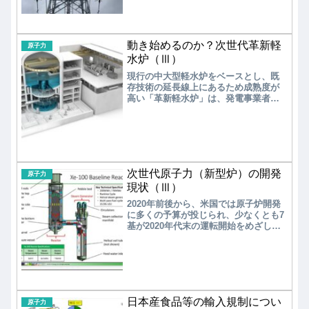
本当に、原発の再稼働が最近の電力ひ
っ迫対策として有効なのかを探ってみ
る。
動き始めるのか？次世代革新軽
原子力
水炉（Ⅲ）
現行の中大型軽水炉をベースとし、既
存技術の延長線上にあるため成熟度が
高い「革新軽水炉」は、発電事業者が
廃炉跡地への早期導入に向けて選択す
る可能性が高いと考えられる。次は、
沸騰水型軽水炉（PWR）をベースに開
発を進めている東芝の「iBE」を見てみ
よう。
次世代原子力（新型炉）の開発
原子力
現状（Ⅲ）
2020年前後から、米国では原子炉開発
に多くの予算が投じられ、少なくとも7
基が2020年代末の運転開始をめざして
開発を加速している。実績のある小軽
水炉（SMR）から、各種の新型炉に至
るまで、いずれも大手原子炉メーカー
やスタートアップによる民間企業中心
の開発である。
日本産食品等の輸入規制につい
原子力