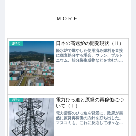
日本の高速炉の開発現状（Ⅱ）
原子力
軽水炉で燃やした使用済み燃料を直接
に廃棄処分する場合、ウラン、プルト
ニウム、核分裂生成物などを含むため
に全てを「高レベル放射性廃棄物」と
して処分することになる。一方、使用
済み燃料の再処理を行うことで高レベ
ル放射性廃棄物を減らすことができ、
放射線の影響を1/10程度に低減できる。
電力ひっ迫と原発の再稼働につ
原子力
いて（Ⅰ）
電力需要のひっ迫を背景に、政府が突
然に原発再稼働の方針を打ち出した。
マスコミも、これに反応して様々な報
道をおこなっているが、総じて原発再
稼働に賛成の意見が多いようである。