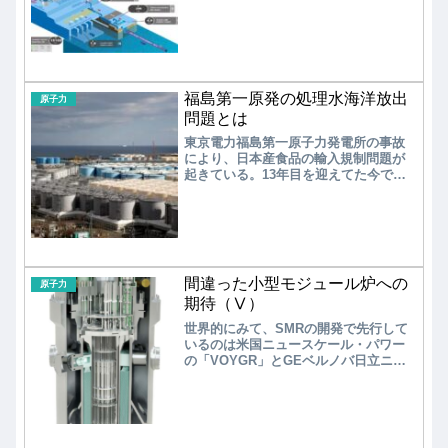
基準に合致している」と報告してお
り、必ずしも安全性を担保している訳
ではない。また、賛意を示す専門家も
トリチウムの海洋放出を安全とはいっ
ていない。十分に希釈するので影響は
少ないといっている。一方、海洋放出
福島第一原発の処理水海洋放出
を危惧する専門家は、放射性物質や生
原子力
態系に関する影響評価が不十分なため
問題とは
影響は予測できないためとしている。
東京電力福島第一原子力発電所の事故
により、日本産食品の輸入規制問題が
起きている。13年目を迎えてた今で
も、近隣諸国との間で完全解決には至
っていない。それに加えて、昨今では
福島第一原子力発電所の処理水の海洋
放出問題がクローズアップされてい
る。日本産食品の生産者、特に水産食
品の生産者にとっては、風評被害が再
間違った小型モジュール炉への
燃・拡大することに大きな危機感を抱
原子力
かざるを得ないのが現状である。
期待（Ⅴ）
世界的にみて、SMRの開発で先行して
いるのは米国ニュースケール・パワー
の「VOYGR」とGEベルノバ日立ニュ
ークリアエナジーの「BWRX-300」であ
る。一応、国内原発メーカーである三
菱重工業も「多目的軽水小型炉」の開
発を進めている。次に、日本のSMRへ
の取組みに関して、参考とすべき韓国