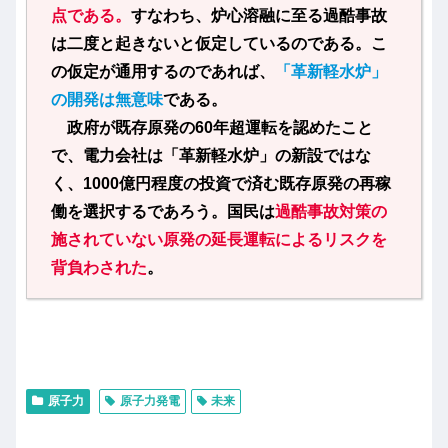
点である。
すなわち、炉心溶融に至る過酷事故
は二度と起きないと仮定しているのである。こ
の仮定が通用するのであれば、
「革新軽水炉」
の開発は無意味
である。
政府が既存原発の60年超運転を認めたこと
で、電力会社は「革新軽水炉」の新設ではな
く、1000億円程度の投資で済む既存原発の再稼
働を選択するであろう。国民は
過酷事故対策の
施されていない原発の延長運転によるリスクを
背負わされた
。
原子力
原子力発電
未来