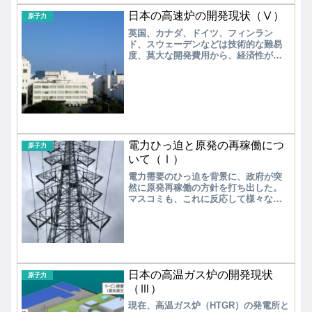
ードマップ（案）」とは！ 2025年2
日本の高速炉の開発現状（Ⅴ）
月、第７次エネルギー基本計画が閣議
原子力
決定される。第6次策定以降、ロシア
英国、カナダ、ドイツ、フィンラン
に...
ド、スウェーデンなどは技術的な難易
度、莫大な開発費用から、経済性が見
出せないとし、高速炉を開発せず使用
済核燃料を直接処分する方針を打ち出
している。一方、日本は当初の計画を
はるかに超える再処理工場への投資
や、原型炉「もんじゅ」の失敗にも懲
りずに、高速炉実証炉の開発を目指
し、将来的には再び高速増殖炉の開発
を指向している。莫大な費用を要する
電力ひっ迫と原発の再稼働につ
原子力
核燃料サイクルの開発を再開するに
いて（Ⅰ）
は、より確実な見通しが必要である。
電力需要のひっ迫を背景に、政府が突
然に原発再稼働の方針を打ち出した。
マスコミも、これに反応して様々な報
道をおこなっているが、総じて原発再
稼働に賛成の意見が多いようである。
本当に、原発の再稼働が最近の電力ひ
っ迫対策として有効なのかを探ってみ
る。
日本の高温ガス炉の開発現状
原子力
（Ⅲ）
現在、高温ガス炉（HTGR）の発電所と