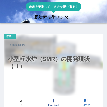
未来を予測して、過去を振り返る！
脱炭素技術センター
原子力
2024.01.19
小型軽水炉（SMR）の開発現状
（Ⅱ）
X
Facebook
はてブ