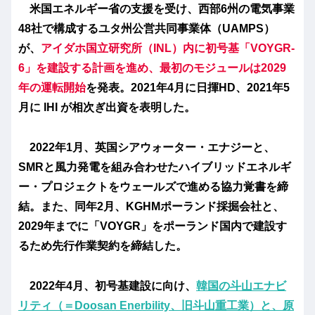
米国エネルギー省の支援を受け、西部6州の電気事業
48社で構成するユタ州公営共同事業体（UAMPS）
が、
アイダホ国立研究所（INL）内に初号基「VOYGR-
6」を建設する計画を進め、最初のモジュールは2029
年の運転開始
を発表。2021年4月に日揮HD、2021年5
月に IHI が相次ぎ出資を表明した。
2022年1月、英国シアウォーター・エナジーと、
SMRと風力発電を組み合わせたハイブリッドエネルギ
ー・プロジェクトをウェールズで進める協力覚書を締
結。また、同年2月、KGHMポーランド採掘会社と、
2029年までに「VOYGR」をポーランド国内で建設す
るため先行作業契約を締結した。
2022年4月、初号基建設に向け、
韓国の斗山エナビ
リティ（＝Doosan Enerbility、旧斗山重工業）と、原