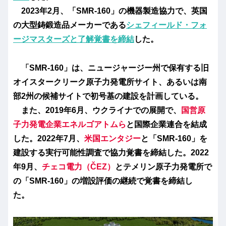
2023年2月、「SMR-160」の機器製造協力で、英国
の大型鋳鍛造品メーカーである
シェフィールド・フォ
ージマスターズと了解覚書を締結
した。
「SMR-160」は、ニュージャージー州で保有する旧
オイスタークリーク原子力発電所サイト、あるいは南
部2州の候補サイトで初号基の建設を計画している。
また、2019年6月、ウクライナでの展開で、
国営原
子力発電企業エネルゴアトムら
と国際企業連合を結成
した。2022年7月、
米国エンタジー
と「SMR-160」を
建設する実行可能性調査で協力覚書を締結した。2022
年9月、
チェコ電力（ČEZ）
とテメリン原子力発電所で
の「SMR-160」の増設評価の継続で覚書を締結し
た。