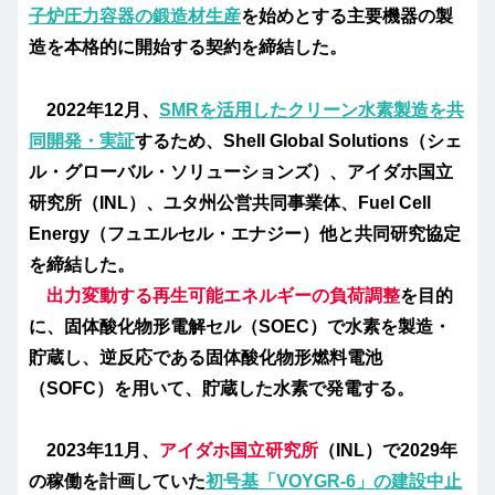
子炉圧力容器の鍛造材生産
を始めとする主要機器の製
造を本格的に開始する契約を締結した。
2022年12月、
SMRを活用したクリーン水素製造を共
同開発・実証
するため、Shell Global Solutions（シェ
ル・グローバル・ソリューションズ）、アイダホ国立
研究所（INL）、ユタ州公営共同事業体、Fuel Cell
Energy（フュエルセル・エナジー）他と共同研究協定
を締結した。
出力変動する再生可能エネルギーの負荷調整
を目的
に、固体酸化物形電解セル（SOEC）で水素を製造・
貯蔵し、逆反応である固体酸化物形燃料電池
（SOFC）を用いて、貯蔵した水素で発電する。
2023年11月、
アイダホ国立研究所
（INL）で2029年
の稼働を計画していた
初号基「VOYGR-6」の建設中止