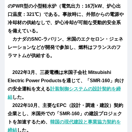
のPWR型の小型軽水炉（電気出力：16万kW、炉心出
口温度：321℃）である。事故時に、外部からの電源や
冷却材の供給なしで、炉心冷却が可能な受動的安全系
を備えている。
カナダのSNC-ラバリン、米国のエクセロン・ジェネ
レーションなどが開発で参加し、燃料はフランスのフ
ラマトムが供給する。
2022年3月、三菱電機は米国子会社 Mitsubishi
Electric Power Productsを通じて、「SMR-160」向け
の安全運転を支える
計装制御システムの設計契約を締
結
した。
2022年10月、主要なEPC（設計・調達・建設）契約
企業とし、米国外での「SMR-160」の建設プロジェク
トを加速するため、
韓国の現代建設と事業協力契約を
締結
した。