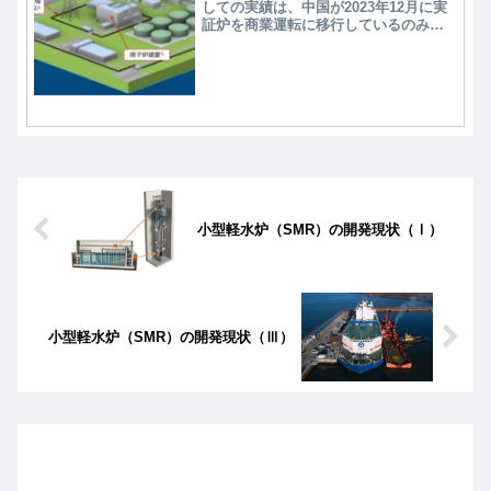
しての実績は、中国が2023年12月に実
証炉を商業運転に移行しているのみで
ある。米国は2028年を目指して小型モ
ジュール炉として実証炉の建設を進め
ている。日本の実験炉（HTTR）は、
2010年に950 ℃で50日間の連続運転に
よる熱供給以降に目立った成果は見ら
れない。実証炉の開発には数兆円規模
の投資が必要である。日本は実験炉
（HTTR）の研究成果を基に、英国・ポ
ーランドに協力して実証炉建設のノウ
ハウを吸収し、2029年から実証炉の製
作・建設を開始する計画で、2030年代
小型軽水炉（SMR）の開発現状（Ⅰ）
後半の実証炉の運転開始を目指してい
る。
小型軽水炉（SMR）の開発現状（Ⅲ）