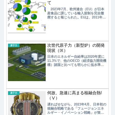
て
2023年7月、欧州連合（EU）が日本
産食品に課している輸入規制を完全撤
廃すると報じられた。EUは、2011年3
月の東京電力福島第一原子力発電所の
事故を契機に、日本産食品の規制を導
入した。日本の食品安全性確保が進み
規制は段階的に緩和されてきたが、現
在も福島県産の魚や野生のキノコ類な
ど計10県の一部食品を対象に放射性物
次世代原子力（新型炉）の開発
質の検査証明書の添付を義務付け、そ
原子力
のほかの都道府県の産品でも一部に同
現状（Ⅸ）
様の証明書を求めるほか、規制地域外
日本のエネルギー自給率は2020年度に
で生産したことを示す証明書が必要で
11.3%で、他のOECD（経済協力開発機
ある。
構）諸国と比べても明らかに低水準で
ある。東日本大震災前の2010年度は
20.2%であり、原子力発電所の停止によ
り大幅に下落した。脱炭素社会の実現
に向け、再生可能エネルギーと原子力
発電所の増設は不可欠である。
何故、急速に高まる核融合熱!
原子力
（Ⅴ）
遅ればせながら、2023年4月、日本初の
核融合戦略である「フュージョンエネ
ルギー・イノベーション戦略」が策定