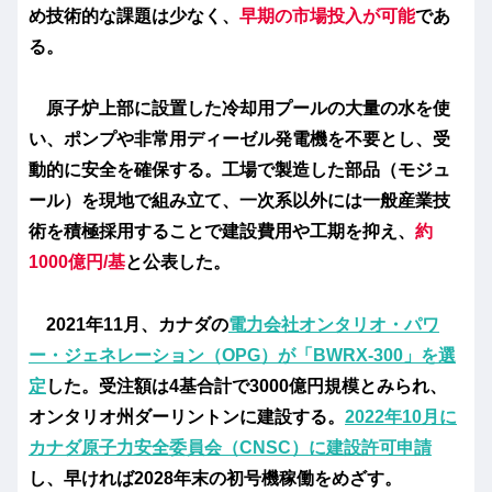
め技術的な課題は少なく、
早期の市場投入が可能
であ
る。
原子炉上部に設置した冷却用プールの大量の水を使
い、ポンプや非常用ディーゼル発電機を不要とし、受
動的に安全を確保する。工場で製造した部品（モジュ
ール）を現地で組み立て、一次系以外には一般産業技
術を積極採用することで建設費用や工期を抑え、
約
1000億円/基
と公表した。
2021年11月、カナダの
電力会社オンタリオ・パワ
ー・ジェネレーション（OPG）が「BWRX-300」を選
定
した。受注額は4基合計で3000億円規模とみられ、
オンタリオ州ダーリントンに建設する。
2022年10月に
カナダ原子力安全委員会（CNSC）に建設許可申請
し、早ければ2028年末の初号機稼働をめざす。