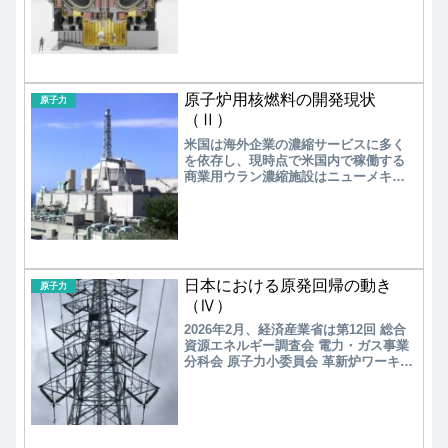
された。先行する欧米の動きに触発さ
れての核融合戦略の策定であり、民間
企業の参入を促進する狙いは理解でき
るが、後追い感は免れない。具体的な
戦略は記述されず、今後に設立される
「核融合産業協議会」に任せるとした
原子炉用核燃料の開発現状
中身の薄い内容であり、核融合に関す
原子力
る政府方針とすべきであろう。
（Ⅱ）
米国は海外企業の濃縮サービスに多く
を依存し、現時点で米国内で稼働する
商業用ウラン濃縮施設はニューメキシ
コ州ユーニスのウレンコUSAの工場の
みである。2028年以降、米国ではロシ
アからの低濃縮ウランの輸入を原則禁
止する方向で、核燃料製造が喫緊の課
題となっている。
日本における原発回帰の動き
原子力
（Ⅳ）
2026年2月、経済産業省は第12回 総合
資源エネルギー調査会 電力・ガス事業
分科会 原子力小委員会 革新炉ワーキン
ググループにおいて、「次世代革新炉
開発ロードマップ（案）」を提示し、
2040年以降の運転開始をめざすことを
公表した。作成されたロードマップを
見てみよう。 「次世代革新炉開発ロ