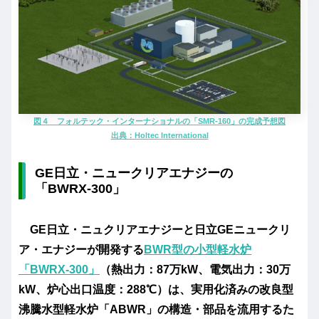
図４ フォルテック・インターナショナルの「SMR-160」の完成予想図
出典：Holtec International
GE日立・ニュークリアエナジーの
「BWRX-300」
GE日立・ニュクリアエナジーと日立GEニュークリ
ア・エナジーが開発する
BWR型の小型軽水炉
「BWRX-300」
（熱出力：87万kW、電気出力：30万
kW、炉心出口温度：288℃）は、実用化済みの改良型
沸騰水型軽水炉「ABWR」の構造・部品を流用するた