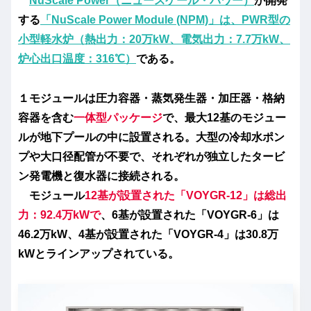
NuScale Power（ニュースケール・パワー）
が開発
する
「NuScale Power Module (NPM)」は、PWR型の
小型軽水炉（熱出力：20万kW、電気出力：7.7万kW、
炉心出口温度：316℃）
である。
１モジュールは圧力容器・蒸気発生器・加圧器・格納
容器を含む
一体型パッケージ
で、最大12基のモジュー
ルが地下プールの中に設置される。大型の冷却水ポン
プや大口径配管が不要で、それぞれが独立したタービ
ン発電機と復水器に接続される。
モジュール
12基が設置された
「VOYGR-12」
は
総出
力：92.4万kWで
、6基が設置された「VOYGR-6」は
46.2万kW、4基が設置された「VOYGR-4」は30.8万
kWとラインアップされている。