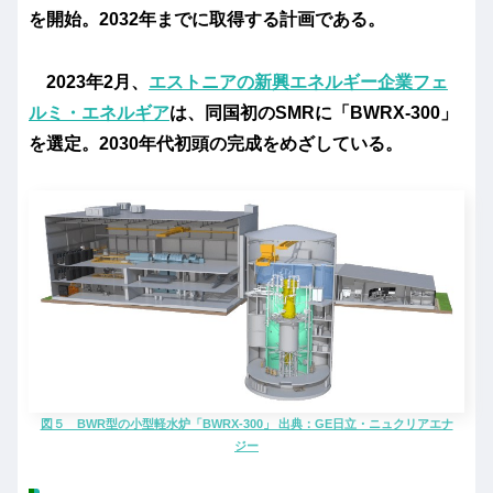
を開始。2032年までに取得する計画である。
2023年2月、
エストニアの新興エネルギー企業フェ
ルミ・エネルギア
は、同国初のSMRに「BWRX-300」
を選定。2030年代初頭の完成をめざしている。
図５ BWR型の小型軽水炉「BWRX-300」 出典：GE日立・ニュクリアエナ
ジー