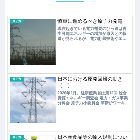
慎重に進めるべき原子力発電
原子力
現在起きている電力需要のひっ迫は再
生可能エネルギーの増加が原因との報
道が見られるが、電力貯蔵技術やエネ
ルギー・マネージメントにより解決す
べき問題である。原子力発電の再稼働
により電力需要のひっ迫に対応するこ
とは慎重に進められる必要がある。
日本における原発回帰の動き
原子力
（Ⅰ）
2026年2月、経済産業省は第12回 総合
資源エネルギー調査会 電力・ガス事業
分科会 原子力小委員会 革新炉ワーキン
ググループにおいて、「次世代革新炉
開発ロードマップ（案）」を提示し、
2040年以降の運転開始をめざすことを
公表した。ロードマップ作成に至った
過去の道筋を振り返ってみよう。
日本産食品等の輸入規制につい
原子力