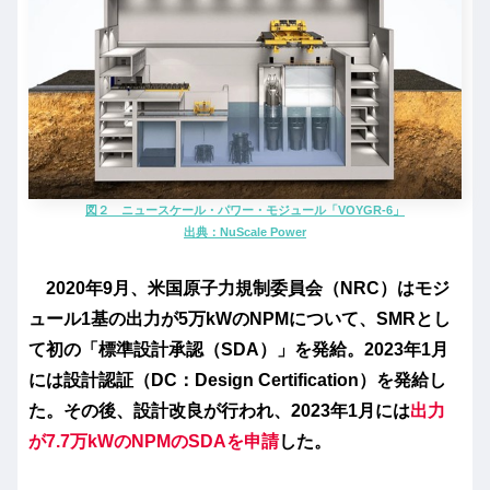
図２ ニュースケール・パワー・モジュール「VOYGR-6」
出典：
NuScale Power
2020年9月、米国原子力規制委員会（NRC）はモジ
ュール1基の出力が5万kWのNPMについて、SMRとし
て初の「標準設計承認（SDA）」を発給。2023年1月
には設計認証（DC：Design Certification）を発給し
た。その後、設計改良が行われ、2023年1月には
出力
が7.7万kWのNPMのSDAを申請
した。