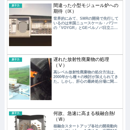
設置する炉の総称である。
間違った小型モジュール炉への
原子力
期待（Ⅸ）
世界的にみて、SMRの開発で先行して
いるのは米国ニュースケール・パワー
の「VOYGR」とGEベルノバ日立ニュ
ークリアエナジーの「BWRX-300」であ
る。一応、国内原発メーカーである三
菱重工業も「多目的軽水小型炉」の開
発を進めている。一方で、英国もSMR
ビジネスを推進しているが、米国との
アライアンスは日本にも大いに参考に
遅れた放射性廃棄物の処理
なる。
原子力
（Ⅴ）
高レベル放射性廃棄物の処分方法は、
2000年から種々の検討が加えられてき
た。しかし、肝心の最終処分場に関し
ては見通しが立たず、一時保管/中間貯
蔵の状態が今後も継続する。都道府県
レベルでは、どの自治体も「高レベル
放射性廃棄物を10万年も貯蔵する」こ
とに関して否定的であることは容易に
推し量れる。
何故、急速に高まる核融合熱!
原子力
（Ⅶ）
核融合スタートアップ各社の開発動向