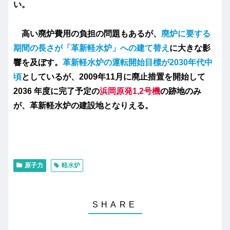
い。
高い廃炉費用の負担の問題もあるが、
廃炉に要する
期間の長さが「革新軽水炉」への建て替え
に大きな影
響を及ぼす。
革新軽水炉の運転開始目標が2030年代中
頃
としているが、2009年11月に廃止措置を開始して
2036 年度に完了予定の
浜岡原発1,2号機
の跡地のみ
が、革新軽水炉の建設地となりえる。
原子力
軽水炉