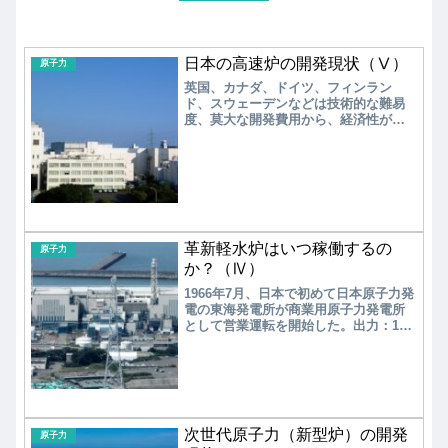
日本の高速炉の開発現状（Ⅴ）
原子力
英国、カナダ、ドイツ、フィンラン
ド、スウェーデンなどは技術的な難易
度、莫大な開発費用から、経済性が見
出せないとし、高速炉を開発せず使用
済核燃料を直接処分する方針を打ち出
している。一方、日本は当初の計画を
はるかに超える再処理工場への投資
や、原型炉「もんじゅ」の失敗にも懲
りずに、高速炉実証炉の開発を目指
し、将来的には再び高速増殖炉の開発
を指向している。莫大な費用を要する
革新軽水炉はいつ稼働するの
原子力
核燃料サイクルの開発を再開するに
か？（Ⅳ）
は、より確実な見通しが必要である。
1966年7月、日本で初めて日本原子力発
電の東海発電所が商業用原子力発電所
として営業運転を開始した。出力：16.6
万kWのマグノックス炉が、英国GEと富
士電機グループにより建設された。そ
の後、ガス炉に比べてコンパクトで建
設費が安い軽水炉の導入が始まり、米
国GEから技術導入で沸騰水型原子炉
（BWR）、米国WHからの技術導入で加
次世代原子力（新型炉）の開発
圧水型原子炉（PWR）の設計開発が進
原子力