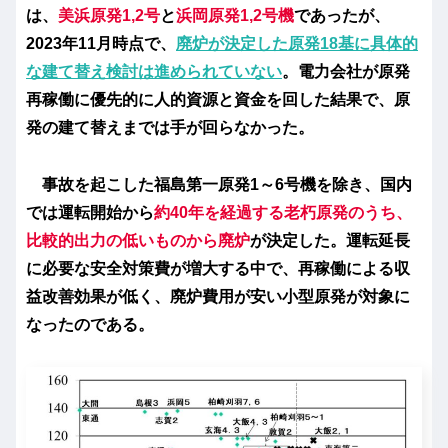
は、
美浜原発1,2号
と
浜岡原発1,2号機
であったが、
2023年11月時点で、
廃炉が決定した原発18基に具体的
な建て替え検討は進められていない
。電力会社が原発
再稼働に優先的に人的資源と資金を回した結果で、原
発の建て替えまでは手が回らなかった。
事故を起こした福島第一原発1～6号機を除き、国内
では運転開始から
約40年を経過する老朽原発のうち、
比較的出力の低いものから廃炉
が決定した。運転延長
に必要な安全対策費が増大する中で、再稼働による収
益改善効果が低く、廃炉費用が安い小型原発が対象に
なったのである。