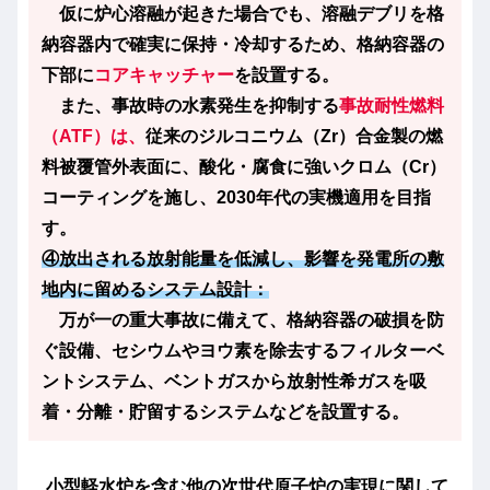
仮に炉心溶融が起きた場合でも、溶融デブリを格
納容器内で確実に保持・冷却するため、格納容器の
下部に
コアキャッチャー
を設置する。
また、事故時の水素発生を抑制する
事故耐性燃料
（ATF）は、
従来のジルコニウム（Zr）合金製の燃
料被覆管外表面に、酸化・腐食に強いクロム（Cr）
コーティングを施し、2030年代の実機適用を目指
す。
④放出される放射能量を低減し、影響を発電所の敷
地内に留めるシステム設計：
万が一の重大事故に備えて、格納容器の破損を防
ぐ設備、セシウムやヨウ素を除去するフィルターベ
ントシステム、ベントガスから放射性希ガスを吸
着・分離・貯留するシステムなどを設置する。
小型軽水炉を含む他の次世代原子炉の実現に関して