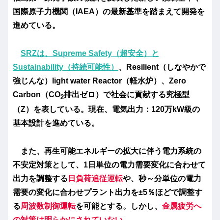
国際原子力機関（IAEA）の最新基準を踏まえて開発を
進めている。
SRZは、Supreme Safety（超安全）と
Sustainability（持続可能性）
、Resilient（しなやかで
強じんな）light water Reactor（軽水炉）、Zero
Carbon（CO
排出ゼロ）で社会に貢献する究極型
2
（Z）を表している。現在、電気出力：120万kW級の
基本設計を進めている。
また、再生可能エネルギーの拡大に伴う電力系統の
不安定対策として、1日単位の電力需要変化に合わせて
出力を調整する
日負荷追従運転
や、秒～分単位の電力
需要の変化に合わせプラント出力を±5％ほどで調整す
る
周波数制御運転
を可能とする。しかし、
金属疲労へ
の対策は明らかにされていない。