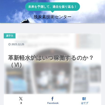
未来を予測して、過去を振り返る！
脱炭素技術センター
原子力
2023.12.25
革新軽水炉はいつ稼働するのか？
（Ⅵ）
X
Facebook
はてブ