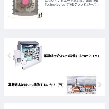
についてレビューを進める。米国TAE
Technologies（TAEテクノロジーズ）
に続き、カナダGeneral Fusion（ジェ
ネラル・フュージョン）、英国
Tokamaku Energy（トカマク・エナジ
ー）に注目する。
革新軽水炉はいつ稼働するのか？（Ⅴ）
革新軽水炉はいつ稼働するのか？（Ⅶ）