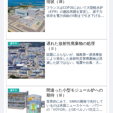
められた。
現状（Ⅶ）
フランスはCOP26において大型軽水炉
（EPR）の建設再開を宣言し、原子力
依存を電力供給の5割まで引き下げる方
針（現在はおよそ7割）を事実上撤回し
た。 ロシア国営原子力企業ロスアト
ムは、MOX燃料を使い高速実証炉
「BN-800」の営業運転を実施してお
り、鉛冷却高速炉のパイロット実証炉
「BREST-300」の建設を開始した。中
遅れた放射性廃棄物の処理
国では高温ガス炉「HTR-PM」が168時
原子力
間の連続運転に成功し、世界初となる
（Ⅱ）
商業運転に移行した。また、 プール
話題に上らないが、福島第一原発事故
型ナトリウム冷却高速原型炉
により発生した放射性災害廃棄物は消
「CFR600」（電気出力：60万kW）の
滅した訳ではない。地震や台風・大雨
建設が最終段階に入っている。
による放射性物質の流出が危惧される
状況に置かれている。「指定廃棄物」
は、2015年6月時点で約16万トンに達し
た。宮城、栃木、群馬、茨城、千葉に
多く、政府は処分場をこの5県に１カ所
づつ建設する表明したが、住民の反対
間違った小型モジュール炉への
で農地などに一時保管されている。ま
原子力
た、「除染廃棄物」は、2014年9月に政
期待（Ⅲ）
府が福島県内に最長30年にわたり保管
世界的にみて、SMRの開発で先行して
する総面積は16km2の「中間貯蔵施
いるのは米国ニュースケール・パワー
設」の建設を発表したが、最終処分場
の「VOYGR」とGEベルノバ日立ニュ
になるとの不安から反対が相次ぎで、