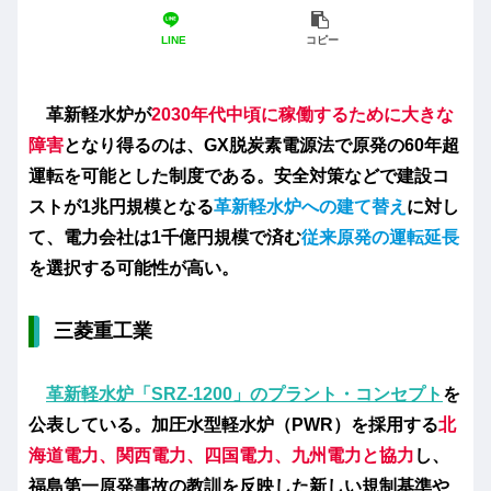
LINE
コピー
革新軽水炉が
2030年代中頃
に稼働するために大きな
障害
となり得るのは、GX脱炭素電源法で原発の60年超
運転を可能とした制度である。安全対策などで建設コ
ストが1兆円規模となる
革新軽水炉への建て替え
に対し
て、電力会社は1千億円規模で済む
従来原発の運転延長
を選択する可能性が高い。
三菱重工業
革新軽水炉「SRZ-1200」のプラント・コンセプト
を
公表している。加圧水型軽水炉（PWR）を採用する
北
海道電力、関西電力、四国電力、九州電力と協力
し、
福島第一原発事故の教訓を反映した新しい規制基準や