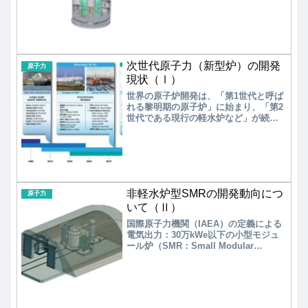
ークリアエナジーの「BWRX-300」であ
福島県内各地の仮置き場に一時保管さ
る。一応、国内原発メーカーである三
れている。
菱重工業も「多目的軽水小型炉」の開
発を進めている。ここでは、GEベルノ
バ日立・ニュークリアエナジーの
「BWRX-300」の開発状況を観てみる。
次世代原子力（新型炉）の開発
原子力
現状（Ⅰ）
世界の原子炉開発は、「第1世代と呼ば
れる黎明期の原子炉」に始まり、「第2
世代である現行の軽水炉など」が続
き、現在導入が始まっている「第3世代
と呼ばれる改良型軽水炉など」へと進
められてきた。小型軽水炉（SMR）
は、第3+世代に位置付けられている。
2005年2月に、「第4世代の原子力シス
テムの研究及び開発に関する国際協力
非軽水炉型SMRの開発動向につ
のための枠組協定」が締結され、2030
原子力
年代の商業導入を目指して13カ国+1機
いて（Ⅱ）
関により、「新型炉」の開発が進めら
国際原子力機関（IAEA）の定義による
れている。
電気出力：30万kWe以下の小型モジュ
ール炉（SMR：Small Modular
Reactor）が、世界で注目を集めてい
る。小型高速炉、小型軽水炉、小型高
温ガス炉など様々な炉型がSMRと呼ば
れているが、モジュール化により工場
内で組み立て、ユニットとして輸送・