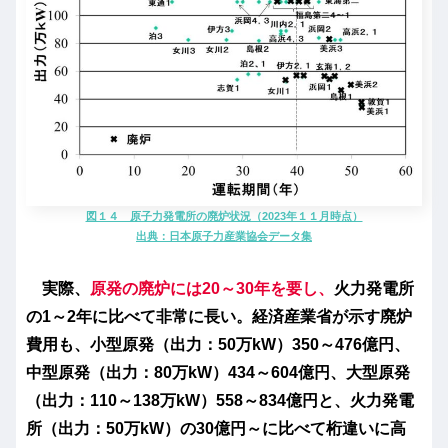
図１４ 原子力発電所の廃炉状況（2023年１１月時点）
出典：日本原子力産業協会データ集
実際、
原発の廃炉には20～30年を要し、
火力発電所
の1～2年に比べて非常に長い。経済産業省が示す廃炉
費用も、小型原発（出力：50万kW）350～476億円、
中型原発（出力：80万kW）434～604億円、大型原発
（出力：110～138万kW）558～834億円と、火力発電
所（出力：50万kW）の30億円～に比べて桁違いに高