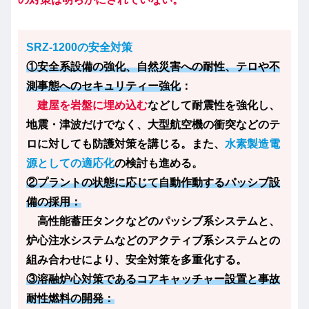
SRZ-1200の安全対策
①安全系設備の強化、自然災害への耐性、テロや不
測事態へのセキュリティー強化
：
建屋を岩盤に埋め込む
などして耐震性を強化し、
地震・津波だけでなく、大型航空機の衝突などのテ
ロに対しても防護対策を講じる。また、
水素製造電
源としての適応化
の検討も進める。
②プラントの状態に応じて自動作動するパッシブ設
備の採用：
高性能蓄圧タンクなどのパッシブ系システムと、
炉心注水システムなどのアクティブ系システムとの
組み合わせにより、安全対策を多重化する。
③溶融炉心対策であるコアキャッチャー設置と事故
耐性燃料の開発：