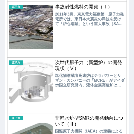
事故耐性燃料の開発（Ⅰ）
原子力
2011年3月、東京電力福島第一原子力発
電所では、東日本大震災の津波を受け
て「炉心溶融」という重大事故（SA：
Severe Accidentt）を引き起こした。
原子炉建屋の一部が水素爆発で吹き飛
び、多量の放射性物質を大気中に放出
した。今でも損傷した炉心の冷却を続
けており、高レベル汚染水を排出し処
理を続けている。このような重大事故
を二度と起こさないために、各国では
プラントメーカーと協力して様々な安
次世代原子力（新型炉）の開発
原子力
全対策を打ち出し研究開発を進めてい
現状（Ⅴ）
る。中でも、「事故耐性燃料（ATF：
塩化物溶融塩高速炉はテラパワーとサ
Accident Tolerant Fuel）」の開発は世
ザン・カンパニーの「MCRE」がアイダ
界的なトレンドとなり、2030年以降の
ホ国立研究所内、液体金属高速炉はオ
早期実現をめざして開発が進められて
クロの「Aurora」がオハイオ州南部、
いる。
また、フッ化物塩冷却高温炉はケイロ
スパワーの「KP-FHR」がテネシー州オ
ークリッジの東部テネシー技術パーク
での設置に向け開発を加速している。
非軽水炉型SMRの開発動向につ
原子力
いて（Ⅱ）
国際原子力機関（IAEA）の定義による