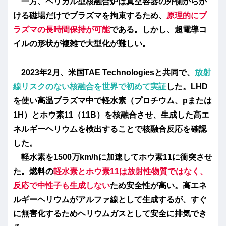
一方、
ヘリカル型核融合炉
は真空容器の外側からか
ける磁場だけでプラズマを拘束するため、
原理的にプ
ラズマの長時間保持が可能
である。しかし、超電導コ
イルの形状が複雑で大型化が難しい。
2023年2月、米国TAE Technologiesと共同で、
放射
線リスクのない核融合を世界で初めて実証
した。LHD
を使い高温プラズマ中で軽水素（プロチウム、pまたは
1H）とホウ素11（11B）を核融合させ、生成した高エ
ネルギーヘリウムを検出することで核融合反応を確認
した。
軽水素を1500万km/hに加速してホウ素11に衝突させ
た。燃料の
軽水素とホウ素11は放射性物質ではなく、
反応で中性子も生成しない
ため安全性が高い。高エネ
ルギーヘリウムがアルファ線として生成するが、すぐ
に無害化するためヘリウムガスとして安全に排気でき