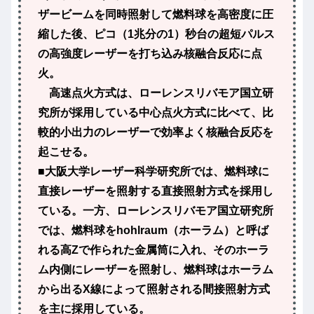
ザービームを同時照射して燃料球を高密度に圧
縮した後、ピコ（1兆分の1）秒台の超短パルス
の高強度レーザーを打ち込み核融合反応に点
火。
高速点火方式
は、ローレンスリバモア国立研
究所が採用している
中心点火方式
に比べて、比
較的小出力のレーザーで効率よく核融合反応を
起こせる。
■大阪大学レーザー科学研究所では、燃料球に
直接レーザーを照射する
直接照射方式
を採用し
ている。一方、ローレンスリバモア国立研究所
では、燃料球をhohlraum（ホーラム）と呼ば
れる高Zで作られた金属筒に入れ、そのホーラ
ム内側にレーザーを照射し、燃料球はホーラム
から出るX線によって照射される
間接照射方式
を主に採用している。