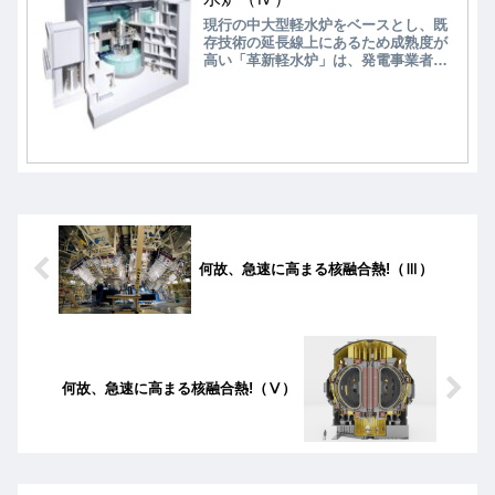
現行の中大型軽水炉をベースとし、既
存技術の延長線上にあるため成熟度が
高い「革新軽水炉」は、発電事業者が
廃炉跡地への早期導入に向けて選択す
る可能性が高いと考えられる。次は、
沸騰水型軽水炉（PWR）をベースに開
発を進めている日立GEベルノバニュー
クリア・エナジーの「HI-ABWR」を見
てみよう。
何故、急速に高まる核融合熱!（Ⅲ）
何故、急速に高まる核融合熱!（Ⅴ）