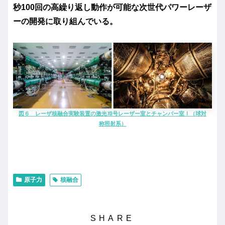
秒100回の高繰り返し動作が可能な次世代パワーレーザ
ーの開発に取り組んでいる。
図６ レーザ核融合実験装置の激光Ⅻ号レーザー室とチャンバー室Ⅰ（球対
称照射系）
原子力
核融合