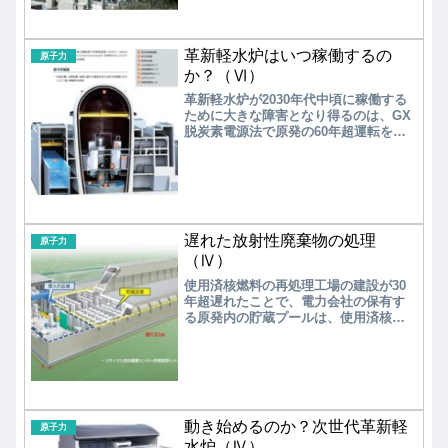
止する方向で、核燃料製造が喫緊の課
題となっている。
革新軽水炉はいつ稼働するの
原子力
か？（Ⅵ）
革新軽水炉が2030年代中頃に稼働する
ために大きな障害となり得るのは、GX
脱炭素電源法で原発の60年超運転を可
能にした制度である。安全対策などで
建設コストが1兆円規模となる革新軽水
炉への建て替えに対して、電力会社は1
千億円規模で済む従来原発の運転延長
を選択する可能性が高い。
遅れた放射性廃棄物の処理
原子力
（Ⅳ）
使用済核燃料の再処理工場の建設が30
年超遅れたことで、電力会社の保有す
る原発内の貯蔵プールは、使用済核燃
料で満杯状態にある。これを危惧した
原発立地自治体の要請を受け、電力会
社は独自に中間貯蔵施設の建設を開始
した。しかし、これは問題の先送りに
過ぎない。問題の根本は再処理工場の
建設の遅れである。莫大な投資と30年
動き始めるのか？次世代革新軽
超の長期間をかけても解決できない難
原子力
しい技術なのであろう。
水炉（Ⅳ）