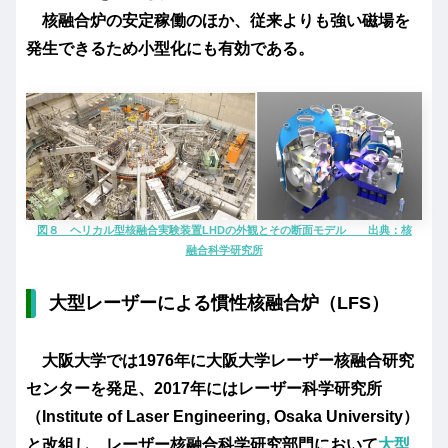
核融合炉の安定稼働のほか、従来よりも強い磁場を
発生できるため小型化にも有効である。
図８ ヘリカル型核融合実験装置LHDの外観とその断面モデル 出典：核
融合科学研究所
大型レーザーによる慣性核融合炉（LFS）
大阪大学では1976年に大阪大学レーザー核融合研究
センターを発足、2017年には
レーザー科学研究所
（Institute of Laser Engineering, Osaka University）
と改組し、レーザー核融合科学研究部門において
大型