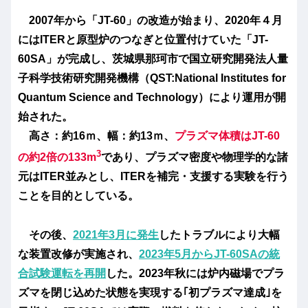
2007年から「JT-60」の改造が始まり、2020年４月
にはITERと原型炉のつなぎと位置付けていた
「JT-
60SA」
が完成し、茨城県那珂市で国立研究開発法人量
子科学技術研究開発機構（QST:National Institutes for
Quantum Science and Technology）により運用が開
始された。
高さ：約16ｍ、幅：約13ｍ、
プラズマ体積はJT-60
3
の約2倍の133m
であり、プラズマ密度や物理学的な諸
元はITER並みとし、ITERを補完・支援する実験を行う
ことを目的としている。
その後、
2021年3月に発生
したトラブルにより大幅
な装置改修が実施され、
2023年5月からJT-60SAの統
合試験運転を再開
した。2023年秋には炉内磁場でプラ
ズマを閉じ込めた状態を実現する
｢初プラズマ達成｣
を