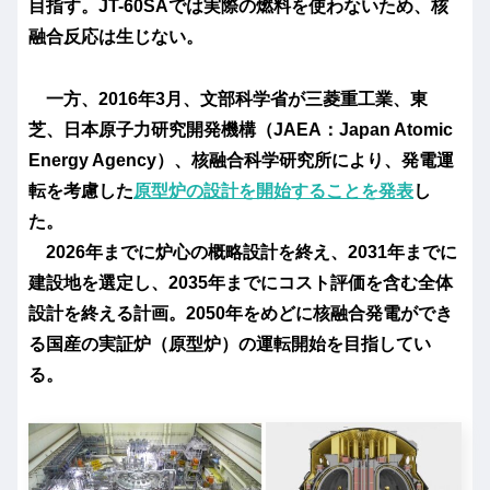
目指す。JT-60SAでは実際の燃料を使わないため、核
融合反応は生じない。
一方、2016年3月、文部科学省が三菱重工業、東
芝、日本原子力研究開発機構（JAEA：Japan Atomic
Energy Agency）、核融合科学研究所により、発電運
転を考慮した
原型炉の設計を開始することを発表
し
た。
2026年までに炉心の概略設計を終え、2031年までに
建設地を選定し、2035年までにコスト評価を含む全体
設計を終える計画。2050年をめどに核融合発電ができ
る
国産の実証炉（原型炉）の運転開始
を目指してい
る。