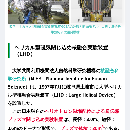
図７ トカマク型核融合実験装置JT-60SAの外観と断面モデル 出典：量子科
学技術研究開発機構
ヘリカル型磁気閉じ込め核融合実験装置
（LHD）
大学共同利用機関法人自然科学研究機構の
核融合科
学研究所
（NIFS：National Institute for Fusion
Science）は、1997年7月に岐阜県土岐市に大型ヘリカ
ル型核融合実験装置（LHD：Large Helical Device）
を設置した。
この日本独自の
ヘリオトロン磁場配位による超伝導
プラズマ閉じ込め実験装置
は、長径：3.0m、短径：
3
0.6mのドーナツ形状で、
プラズマ体積：30m
である。