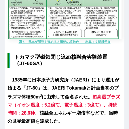
図６ 日本が開発を進める３形態の核融合 出典：文部科学省
トカマク型磁気閉じ込め核融合実験装置
（JT-60SA）
1985年に日本原子力研究所（JAERI）により運用が
始まる
「JT-60」
は、JAERI Tokamakと計画当初のプ
3
ラズマ体積60m
に由来して命名された。
超高温プ
ラズ
マ（イオン温度：5.2億℃、電子温度：3億℃）、持続
時間：28.6秒、
核融合エネルギー増倍率などで、当時
の世界最高値を達成した。