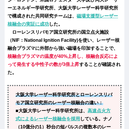
ーエネルギー学研究所、大阪大学レーザー科学研究所
で構成された共同研究チームは、
磁場支援型レーザー
核融合の実証に成功
した。
ローレンスリバモア国立研究所の国立点火施設
（NIF：National Ignition Facility)を使い、レーザー核
融合プラズマに外部から強い磁場を印加することで、
核融合プラズマの温度が40%上昇し、核融合反応によ
って発生する中性子の数が3倍上昇
することが確認され
た。
大阪大学レーザー科学研究所とローレンスリバ
モア国立研究所のレーザー核融合の違い：
■大阪大学レーザー科学研究所は、
高速点火方
式
によるレーザー核融合を採用
している。ナノ
（10億分の1）秒台の短パルスの複数本のレー