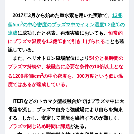
2017年3月から始めた重水素を用いた実験で、
13兆
3
個/cm
の中心密度のプラズマ中でイオン温度1.2億℃の
達成
に成功したと発表。再現実験においても、
恒常的
にプラズマ温度を1.2億℃まで引き上げられる
ことも確
認している。
また、ヘリオトロン磁場配位により
54分と長時間の
プラズマ持続や、核融合に必要な条件の10倍以上とな
3
る1200兆個/cm
の中心密度を、300万度という低い温
度ではあるが達成している。
ITERなどの
トカマク型核融合炉
ではプラズマ中に大
電流を流し、プラズマ自身も強磁場により自らを拘束
する。しかし、安定して電流を維持するのが難しく、
プラズマ閉じ込め時間に課題
がある。