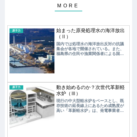
始まった原発処理水の海洋放出
原子力
（Ⅱ）
国内では処理水の海洋放出反対の抗議
集会が各地で開催されている。また、
福島県の住民や漁業関係者による国と
東京電力に海洋放出停止を求めた訴訟
が始まることが発表されている。近隣
諸国からは、良好な外交関係を維持し
ている国々からは、処理水の海洋放出
には一定の理解を得たものの、中国、
香港政府、マカオ政府からは水産物を
動き始めるのか？次世代革新軽
中心に輸入禁止措置が発表された。
原子力
水炉（Ⅲ）
現行の中大型軽水炉をベースとし、既
存技術の延長線上にあるため成熟度が
高い「革新軽水炉」は、発電事業者が
廃炉跡地への早期導入に向けて選択す
る可能性が高いと考えられる。次は、
沸騰水型軽水炉（PWR）をベースに開
発を進めている東芝の「iBE」を見てみ
よう。