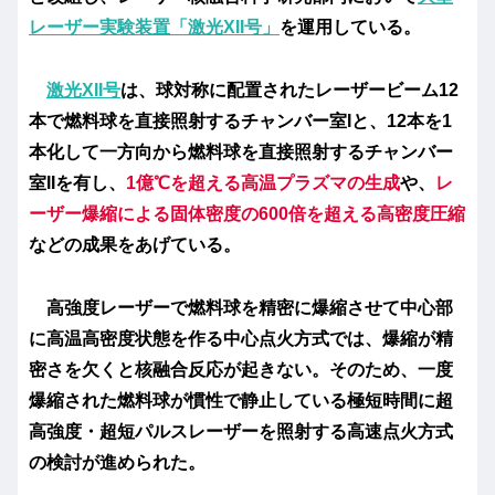
レーザー実験装置「激光XII号」
を運用している。
激光XII号
は、球対称に配置されたレーザービーム12
本で燃料球を直接照射するチャンバー室Iと、12本を1
本化して一方向から燃料球を直接照射するチャンバー
室IIを有し、
1億℃を超える高温プラズマの生成
や、
レ
ーザー爆縮による固体密度の600倍を超える高密度圧縮
などの成果をあげている。
高強度レーザーで燃料球を精密に爆縮させて中心部
に高温高密度状態を作る
中心点火方式
では、爆縮が精
密さを欠くと核融合反応が起きない。そのため、一度
爆縮された燃料球が慣性で静止している極短時間に超
高強度・超短パルスレーザーを照射する
高速点火方式
の検討が進められた。