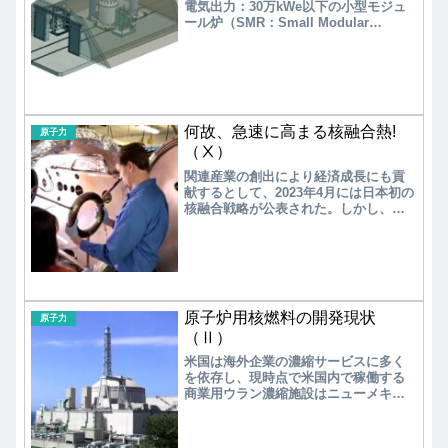
電気出力：30万kWe以下の小型モジュ
ール炉（SMR：Small Modular
Reactor）が、世界で注目を集めてい
る。小型高速炉、小型軽水炉、小型高
温ガス炉など様々な炉型がSMRと呼ば
れているが、モジュール化により工場
内で組み立て、ユニットとして輸送・
設置する炉の総称である。
何故、急速に高まる核融合熱!
原子力
（Ⅹ）
関連産業の創出により経済成長にも貢
献するとして、2023年4月には日本初の
核融合戦略が公表された。しかし、夢
のエネルギー核融合については以前に
も話題になったことがある。過去を振
り返ってみると、何かが見えてくるか
もしれない。
原子炉用核燃料の開発現状
原子力
（Ⅱ）
米国は海外企業の濃縮サービスに多く
を依存し、現時点で米国内で稼働する
商業用ウラン濃縮施設はニューメキシ
コ州ユーニスのウレンコUSAの工場の
みである。2028年以降、米国ではロシ
アからの低濃縮ウランの輸入を原則禁