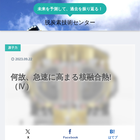
未来を予測して、過去を振り返る！
脱炭素技術センター
原子力
2023.09.22
何故、急速に高まる核融合熱!
（Ⅳ）
X
Facebook
はてブ