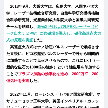
2018年9月、大阪大学は、広島大学、米国ネバダ大
学、レーザー技術総合研究所、自然科学研究機構核融
合科学研究所、光産業創成大学院大学と国際共同研究
チームを結成し、
激光XII号およびLFEXレーザー（ピ
ーク出力：２PW）に強磁場を導入し、
磁化高速点火方
式
の原理を実証
した。
高速点火方式はナノ秒短パルスレーザーで爆縮させ
た直後に、ピコ秒超短パルスレーザーで外から瞬間的
に加熱することで点火させるもので、これに1ｋT（一
般的な磁石の1000倍の強さ）という強磁場を印加する
ことで
プラズマ加熱の効率化を進め、2000万℃、200
億気圧を実現
した。
2022年11月、ローレンス・リバモア国立研究所、マ
サチューセッツ工科大学、英国インペリアル・カレッ
ジ・ロンドン、米国ロチェスター大学及び同大レーザ