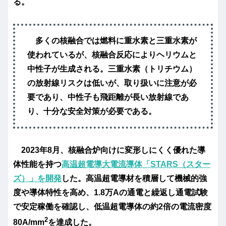
る。
多くの核融合では燃料に
重水素
と
三重水素
が
使われているが、核融合反応により
ヘリウム
と
中性子
が生成される。三重水素（トリチウム）
の放射線リスクは低いが、取り扱いに注意が必
要であり、中性子も飛距離が長い放射線であ
り、十分な安全対策が必要である。
2023年8月、核融合炉向けに変形しにくく優れた導
体性能を持つ
高温超電導大電流導体「STARS（スター
ズ）」を開発
した。高温超電導材を積層して機械的強
度や導体特性を高め、1.8万Aの通電と繰返し通電試験
で安定稼働を確認し、低温超電導体の約2倍の電流密度
2
80A/mm
を達成した。