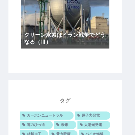
クリーン水素はイラン戦争でどう
なる（Ⅲ）
タグ
カーボンニュートラル
原子力発電
電力ひっ迫
未来
太陽光発電
材料加工
電力貯蔵
バイオ燃料