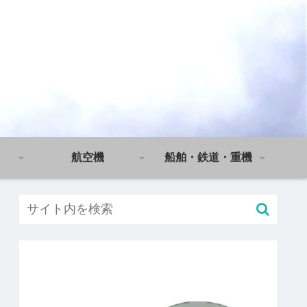
航空機
船舶・鉄道・重機