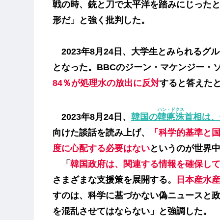
戦の時、銃と刀で太平洋を踏みにじった
形だ」と強く批判した。
2023年8月24日、大学生とみられる
となった。BBCのジーン・マケンジー・
84％が処理水の放出に反対
すると答えた
ハン・ドクス
2023年8月24日、
韓国の
韓悳洙
首相は、
向けた談話を読み上げ、
「科学的基準と
度に心配する必要はない
というのが世界
「
韓国政府は、関連する情報を確保し
さまざまな支援策を展開する。
日本産水
すのは、科学に基づかない偽ニュースと
を混乱させてはならない」と強調した。