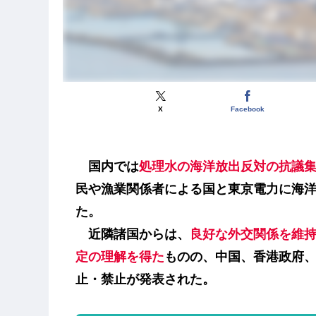
X
Facebook
国内では
処理水の海洋放出反対の抗議
民や漁業関係者による国と東京電力に海
た。
近隣諸国からは、
良好な外交関係を維
定の理解を得た
ものの、中国、香港政府
止・禁止が発表された。