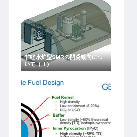
非軽水炉型SMRの開発動向につ
いて（Ⅱ）