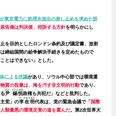
が東京電力に処理水放出の差し止めを求めた訴
。
原告側は判決後、控訴する方針
を明らかにし
止を目的としたロンドン条約及び議定書、放射
どは締結国間の紛争解決手続きを定めたもので
すことはできない」とした。
体による抗議
があり、ソウル中心部では環境運
性物質の投棄は、海を汚す非文明的行動
であり、
ユン・ソンニョル
する
尹 錫悦
政権も共犯だ」などと批判した。
イ・ジェミョン
主党」の
李在明
代表は、党の緊急会議で「
国際
は人類最悪の環境災害の道を選んだ
。第2次世界大