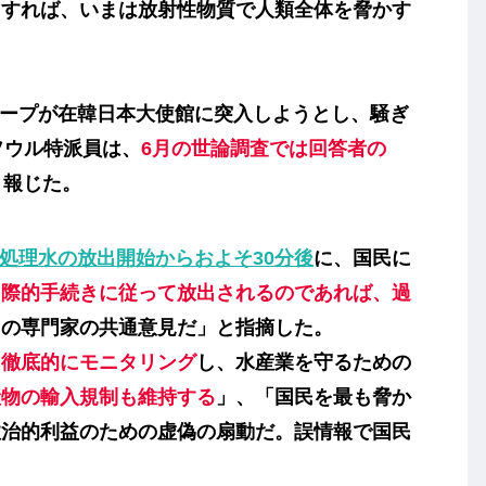
とすれば、いまは放射性物質で人類全体を脅かす
グループが在韓日本大使館に突入しようとし、騒ぎ
ソウル特派員は、
6月の世論調査では回答者の
と報じた。
処理水の放出開始からおよそ30分後
に、国民に
国際的手続きに従って放出されるのであれば、過
中の専門家の共通意見だ」と指摘した。
て徹底的にモニタリング
し、水産業を守るための
産物の輸入規制も維持する
」、「国民を最も脅か
政治的利益のための虚偽の扇動だ。誤情報で国民