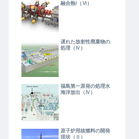
融合熱!（Ⅵ）
遅れた放射性廃棄物の
処理（Ⅳ）
福島第一原発の処理水
海洋放出（Ⅳ）
原子炉用核燃料の開発
現状（Ⅱ）