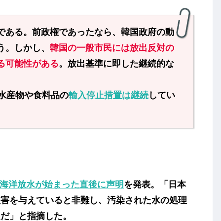
である。
前政権であったなら、韓国政府の動
う。しかし、
韓国の一般市民には放出反対の
る可能性がある
。放出基準に即した継続的な
水産物や食料品の
輸入停止措置は継続
してい
海洋放水が始まった直後に声明
を発表。「日本
被害を与えていると非難し、汚染された水の処理
題だ」と指摘した。