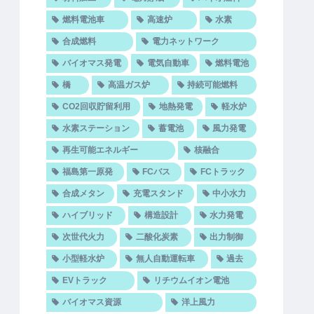
燃料電池車
高速炉
水素
合成燃料
電力ネットワーク
バイオマス発電
電気自動車
燃料電池
橋
高温ガス炉
持続可能燃料
CO2回収貯留利用
地熱発電
軽水炉
水素ステーション
蓄電池
風力発電
再生可能エネルギー
核融合
福島第一原発
FCバス
FCトラック
合成メタン
充電スタンド
中小水力
ハイブリッド
構造設計
水力発電
次世代火力
二酸化炭素
出力制御
小型軽水炉
無人自動運転車
過去
EVトラック
リチウムイオン電池
バイオマス資源
洋上風力