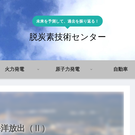
未来を予測して、過去を振り返る！
脱炭素技術センター
火力発電
原子力発電
自動車
海洋放出（Ⅱ）