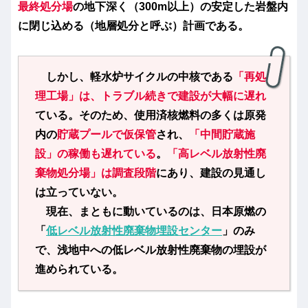
最終処分場
の地下深く（300m以上）の安定した岩盤内
に閉じ込める（地層処分と呼ぶ）計画である。
しかし、軽水炉サイクルの中核である
「再処
理工場」は、トラブル続きで建設が大幅に遅れ
ている。そのため、使用済核燃料の多くは原発
内の
貯蔵プールで仮保管
され、
「中間貯蔵施
設」の稼働も遅れ
ている
。
「高レベル放射性廃
棄物処分場」は調査段階
にあり、建設の見通し
は立っていない。
現在、まともに動いているのは、日本原燃の
「
低レベル放射性廃棄物埋設センター
」のみ
で、浅地中への低レベル放射性廃棄物の埋設が
進められている。