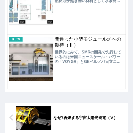
熱反応が起き難い材料として水素発生
速度を遅らせ、より耐熱性に優れた材
料とする」こと、燃料自体にも「燃料
中心温度の低下や、放射性物質の保持
性能を向上させる」ことが、事故耐性
燃料（ATF）の基本概念として提案され
た。2018年、経済協力開発機構/原子力
機関(OECD/NEA)の軽水炉に関するATF
専門家グループ（EGATFL）による会合
間違った小型モジュール炉への
原子力
(2014～2017年)で、ATF候補概念が検討
期待（Ⅱ）
され候補材料が示された。
世界的にみて、SMRの開発で先行して
いるのは米国ニュースケール・パワー
の「VOYGR」とGEベルノバ日立ニュ
ークリアエナジーの「BWRX-300」であ
る。一応、国内原発メーカーである三
菱重工業も「多目的軽水小型炉」の開
発を進めている。ここでは、米国ニュ
ースケール・パワーの「VOYGR」の開
発現状について観てみる。
なぜ?再燃する宇宙太陽光発電（Ⅴ）