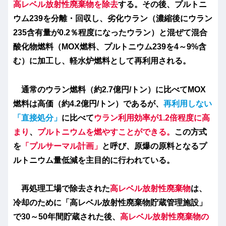
高レベル放射性廃棄物を除去
する。その後、プルトニ
ウム239を分離・回収し、劣化ウラン（濃縮後にウラン
235含有量が0.2％程度になったウラン）と混ぜて混合
酸化物燃料（MOX燃料、プルトニウム239を4～9%含
む）に加工し、軽水炉燃料として再利用される。
通常のウラン燃料（約2.7億円/トン）に比べてMOX
燃料は高価（約4.2億円/トン）であるが、
再利用しない
「直接処分
」
に比べて
ウラン利用効率が1.2倍程度に高
まり
、
プルトニウムを燃やすことができる。
この方式
を
「プルサーマル計画」
と呼び、原爆の原料となるプ
ルトニウム量低減を主目的に行われている。
再処理工場で除去された
高レベル放射性廃棄物
は、
冷却のために「高レベル放射性廃棄物貯蔵管理施設」
で30～50年間貯蔵された後、
高レベル放射性廃棄物の