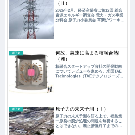
められた。
（Ⅱ）
2026年2月、経済産業省は第12回 総合
資源エネルギー調査会 電力・ガス事業
分科会 原子力小委員会 革新炉ワーキン
ググループにおいて、「次世代革新炉
開発ロードマップ（案）」を提示し、
2040年以降の運転開始をめざすことを
公表した。ロードマップ作成に至った
道筋を振り返ってみよう。GX実行会議
での基本方針の策定 2022年12月、エ
何故、急速に高まる核融合熱!
ネルギー政策の大転換と報じられた。
原子力
政府はGX実行会議でまとめた脱炭素...
（Ⅶ）
核融合スタートアップ各社の開発動向
についてレビューを進める。米国TAE
Technologies（TAEテクノロジーズ）
に続き、カナダGeneral Fusion（ジェ
ネラル・フュージョン）、英国
Tokamaku Energy（トカマク・エナジ
ー）に注目する。
原子力の未来予測（Ⅰ）
原子力
原子力の未来予測を語る上で、福島第
一原発の廃炉処理の問題を無視するこ
とはできない。廃止措置終了までの期
間として30～40年後とされており、