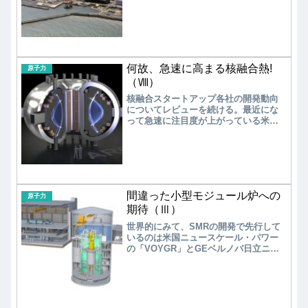
2050年頃である。鍵は燃料デブリの取
り出しで、これらを完全に遂行して、
ようやく原点に回帰できる。原子力発
電は運転でCO2を排出しないため、ゼ
ロエミッション発電の実現には有効で
ある。しかし、重大事故を招かないた
めの安全対策は不可欠である。福島第
何故、急速に高まる核融合熱!
原子力
一原発事故を教訓として開発中の「革
（Ⅷ）
新軽水炉」を早期に実現し、従来の大
核融合スタートアップ各社の開発動向
型軽水炉の置き換えを進める必要があ
についてレビューを続ける。最近にな
る。
って急速に注目度が上がっている米国
のHelion Energy（ヘリオン・エナジ
ー）と、Commonwealth Fusion
Systems（CFS、コモンウェルス・フ
ュージョン・システムズ）をレビュー
する。
間違った小型モジュール炉への
原子力
期待（Ⅲ）
世界的にみて、SMRの開発で先行して
いるのは米国ニュースケール・パワー
の「VOYGR」とGEベルノバ日立ニュ
ークリアエナジーの「BWRX-300」であ
る。一応、国内原発メーカーである三
菱重工業も「多目的軽水小型炉」の開
発を進めている。ここでは、GEベルノ
バ日立・ニュークリアエナジーの