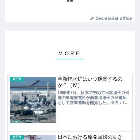
Secretariat office
革新軽水炉はいつ稼働するの
原子力
か？（Ⅳ）
1966年7月、日本で初めて日本原子力発
電の東海発電所が商業用原子力発電所
として営業運転を開始した。出力：16.6
万kWのマグノックス炉が、英国GEと富
士電機グループにより建設された。そ
の後、ガス炉に比べてコンパクトで建
設費が安い軽水炉の導入が始まり、米
国GEから技術導入で沸騰水型原子炉
（BWR）、米国WHからの技術導入で加
日本における原発回帰の動き
圧水型原子炉（PWR）の設計開発が進
原子力