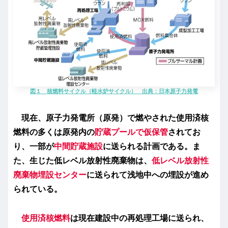
図１ 核燃料サイクル（軽水炉サイクル） 出典：日本原子力発電
現在、原子力発電所（原発）で燃やされた使用済核
燃料の多くは原発内の
貯蔵プールで仮保管
されてお
り、一部が
中間貯蔵施設
に送られる計画である。ま
た、生じた低レベル放射性廃棄物は、
低レベル放射性
廃棄物埋設センター
に送られて浅地中への埋設が進め
られている。
使用済核燃料
は現在建設中の再処理工場に送られ、