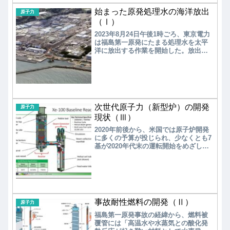
「BWRX-300」の開発状況を観てみる。
始まった原発処理水の海洋放出
原子力
（Ⅰ）
2023年8月24日午後1時ごろ、東京電力
は福島第一原発にたまる処理水を太平
洋に放出する作業を開始した。放出完
了には、30年程度という長期間が見込
まれている。一端、原発処理水の海洋
放出を始めたからには、東京電力は当
事者として安全に細心の注意を払いな
がら、海洋放出を粛々と続ける必要が
ある。長期間にわたり絶対にミスは許
次世代原子力（新型炉）の開発
されない。
原子力
現状（Ⅲ）
2020年前後から、米国では原子炉開発
に多くの予算が投じられ、少なくとも7
基が2020年代末の運転開始をめざして
開発を加速している。実績のある小軽
水炉（SMR）から、各種の新型炉に至
るまで、いずれも大手原子炉メーカー
やスタートアップによる民間企業中心
の開発である。
事故耐性燃料の開発（Ⅱ）
原子力
福島第一原発事故の経緯から、燃料被
覆管には「高温水や水蒸気との酸化発