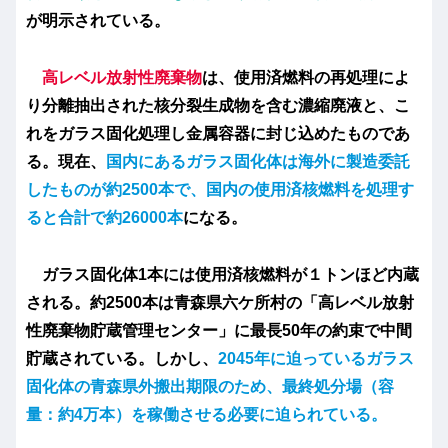
が明示されている。
高レベル放射性廃棄物
は、使用済燃料の再処理によ
り分離抽出された核分裂生成物を含む濃縮廃液と、こ
れをガラス固化処理し金属容器に封じ込めたものであ
る。現在、
国内にあるガラス固化体は海外に製造委託
したものが約2500本で、国内の使用済核燃料を処理す
ると合計で約26000本
になる。
ガラス固化体1本には使用済核燃料が１トンほど内蔵
される。約2500本は青森県六ケ所村の「高レベル放射
性廃棄物貯蔵管理センター」に最長50年の約束で中間
貯蔵されている。しかし、
2045年に迫っているガラス
固化体の青森県外搬出期限のため、最終処分場（容
量：約4万本）を稼働させる必要に迫られている。