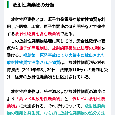
放射性廃棄物の分類
放射性廃棄物とは、原子力発電所や放射性物質を利
用した医療、工業、原子力関連の研究開発などで発生
する
放射性物質を含む廃棄物
である。
この放射性廃棄物処理に関しては、安全性確保の観
点から
原子炉等規制法
、
放射線障害防止法等の規制
を
受ける。
福島第一原発事故により大気中に放出された
放射性物質で汚染された物質
は、放射性物質汚染対処
特措法（2011年年8月30日 法律第110号）の規制を受
け、従来の放射性廃棄物とは区別されている。
放射性廃棄物は、発生源および放射性物質の濃度に
より
「高レベル放射性廃棄物
」
と
「低レベル放射性廃
棄物」
に大別される。それぞれについて、
放射性廃棄
物の種類と発生源、ならびに放射性廃棄物の処分方法