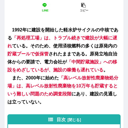
LINE
コピー
1992年に建設を開始した軽水炉サイクルの中核であ
る
「再処理工場」は、トラブル続きで建設が大幅に遅
れ
ている。そのため、使用済核燃料の多くは原発内の
貯蔵プールで仮保管
されたままである。原発立地自治
体からの要請で、電力会社が
「中間貯蔵施設」への移
設をめざしているが、施設の稼働も遅れている
。
また、2000年に始めた
「高レベル放射性廃棄物処分
場」は、
高レベル放射性廃棄物を10万年も貯蔵する
と
いう難しい問題のため調査段階
にあり、建設の見通し
は立っていない。
目次