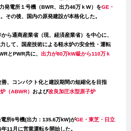
力発電所１号機（BWR、出力46万ｋW）を
GE・
る。その後、国内の原発建設が本格化した。
年から通商産業省（現、経済産業省）を中心に、
協力して、国産技術による軽水炉の安全性・運転
WRとPWR共に、
出力が80万kW級から110万ｋ
改善、コンパクト化と建設期間の短縮化を目指
炉（ABWR）
および
改良加圧水型原子炉
6号機(出力：135.6万kW)が
GE・東芝・日立
96年11月に営業運転を開始した。