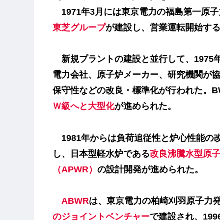
1971年3月には東京電力の福島第一原子
東芝グループ
が建設し、営業運転開始す
新規プラントの建設と並行して、1975
電力会社、原子炉メーカー、研究機関が
保守性などの改良・標準化が行われた。B
Ｗ級へと大型化
が進められた。
1981年からは負荷追従性と炉心性能の
し、日本型軽水炉である
改良沸騰水型原子
（APWR）
の設計開発が進められた。
ABWR
は、東京電力の柏崎刈羽原子力発電所
のジョイントベンチャー
で建設され、19