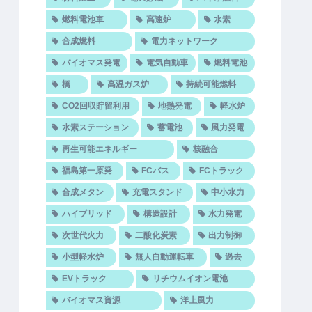
燃料電池車
高速炉
水素
合成燃料
電力ネットワーク
バイオマス発電
電気自動車
燃料電池
橋
高温ガス炉
持続可能燃料
CO2回収貯留利用
地熱発電
軽水炉
水素ステーション
蓄電池
風力発電
再生可能エネルギー
核融合
福島第一原発
FCバス
FCトラック
合成メタン
充電スタンド
中小水力
ハイブリッド
構造設計
水力発電
次世代火力
二酸化炭素
出力制御
小型軽水炉
無人自動運転車
過去
EVトラック
リチウムイオン電池
バイオマス資源
洋上風力