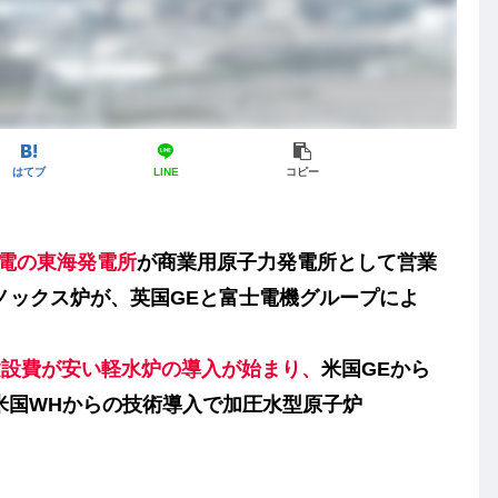
はてブ
LINE
コピー
電の東海発電所
が商業用原子力発電所として営業
ノックス炉
が、英国GEと富士電機グループによ
建設費が安い
軽水炉
の導入が始まり、
米国
GEから
米国WHからの技術導入で
加圧水型原子炉