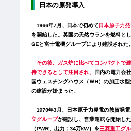
日本の原発導入
1966年7月、日本で初めて
日本原子力発
を開始した。英国の天然ウランを燃料と
GEと富士電機グループにより建設された。
その後、ガス炉に比べてコンパクトで
待できるとして注目され、
国内の電力会
国ウェスチングハウス（ＷH）の
加圧水型
の建設が始まった。
1970年3月、日本原子力発電の敦賀発電所
立グループ
が建設し、営業運転を開始した。
（PWR、出力：34万kW）を
三菱重工グル