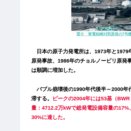
図６ 東電柏崎刈羽原発の7号機㊧
日本の原子力発電所は、1973年と197
原発事故、
1986年のチョルノービリ原発
は順調に増加した。
バブル崩壊後の1990年代後半～2000
滞する。
ピークの2004年には53基（BW
量：4712.2万kWで総発電設備容量の17%
30%に達した。