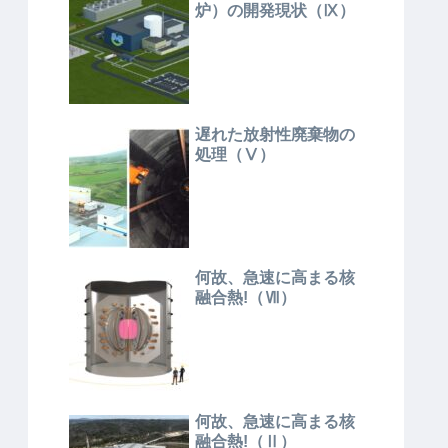
炉）の開発現状（Ⅸ）
遅れた放射性廃棄物の
処理（Ⅴ）
何故、急速に高まる核
融合熱!（Ⅶ）
何故、急速に高まる核
融合熱!（Ⅱ）