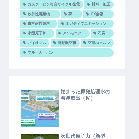
ガスタービン複合サイクル発電
材料・加工
放射性廃棄物
碑
GX会議
事故耐性燃料
ネガティブエミッション
小型原子炉
アンモニア
石炭
バイオマス
電動航空機
空飛ぶクルマ
ブルーカーボン
始まった原発処理水の
海洋放出（Ⅳ）
次世代原子力（新型