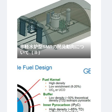
非軽水炉型SMRの開発動向につ
いて（Ⅱ）