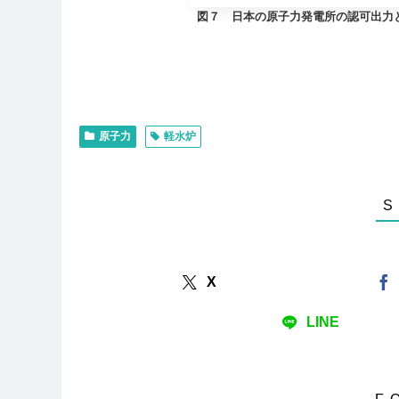
図７ 日本の原子力発電所の認可出力
原子力
軽水炉
X
LINE