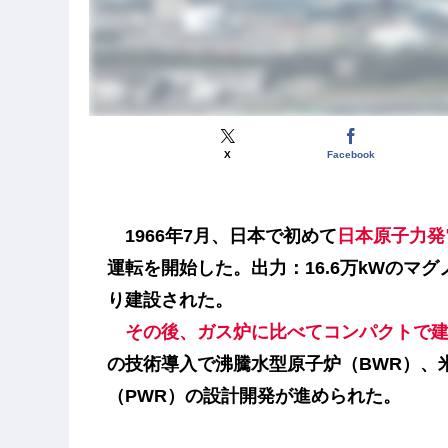
X
Facebook
1966年7月、日本で初めて
日本原子力発
運転を開始した。出力：16.6万kWの
マグ
り建設された。
その後、ガス炉に比べてコンパクトで
の技術導入で
沸騰水型原子炉（BWR）
、
（PWR）
の設計開発が進められた。