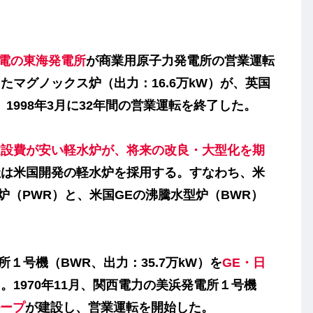
電の東海発電所
が商業用原子力発電所の営業運転
した
マグノックス炉
（出力：16.6万kW）が、英国
1998年3月に32年間の営業運転を終了した。
建設費が安い
軽水炉
が、将来の改良・大型化を期
社は米国開発の軽水炉を採用する。すなわち、米
炉（PWR）
と、米国GEの
沸騰水型炉（BWR）
１号機（BWR、出力：35.7万kW）を
GE・日
1970年11月、関西電力の美浜発電所１号機
ープ
が建設し、営業運転を開始した。