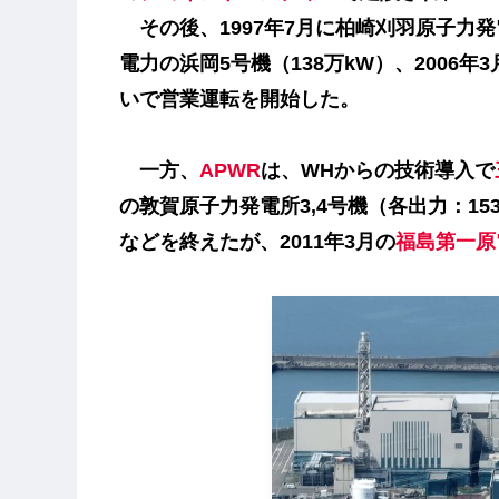
その後、1997年7月に柏崎刈羽原子力発電所
電力の浜岡5号機（138万kW）、2006年
いで営業運転を開始した。
一方、
APWR
は、WHからの技術導入で
の敦賀原子力発電所3,4号機（各出力：15
などを終えたが、2011年3月の
福島第一原