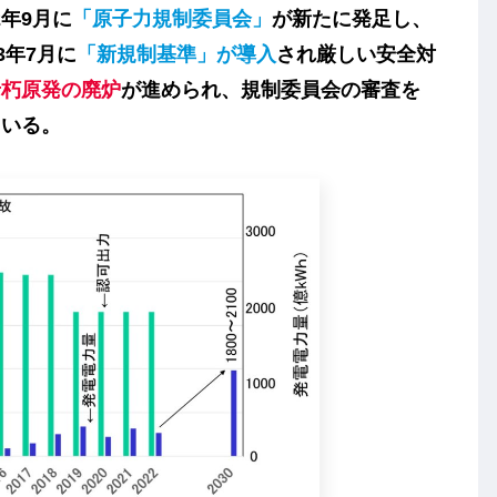
2年9月に
「原子力規制委員会」
が新たに発足し、
3年7月に
「新規制基準」が導入
され厳しい安全対
老朽原発の廃炉
が進められ、規制委員会の審査を
ている。