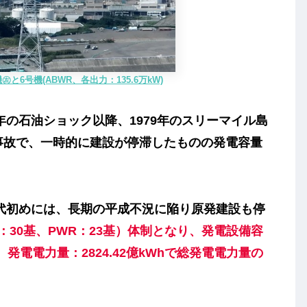
と6号機(ABWR、各出力：135.6万k
W)
9年の石油ショック以降、1979年のスリーマイル島
事
故で、一時的に建設が停滞したものの発電容量
年代初めには、長期の平成不況に陥り原発建設も停
R：30基、PWR：23基）体制となり、発電設備容
、発電電力量：2824.42億kWhで総発電電力量の