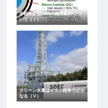
非軽水炉型SMRの開発動向につ
いて（Ⅰ）
クリーン水素はイラン戦争でどう
なる（Ⅴ）