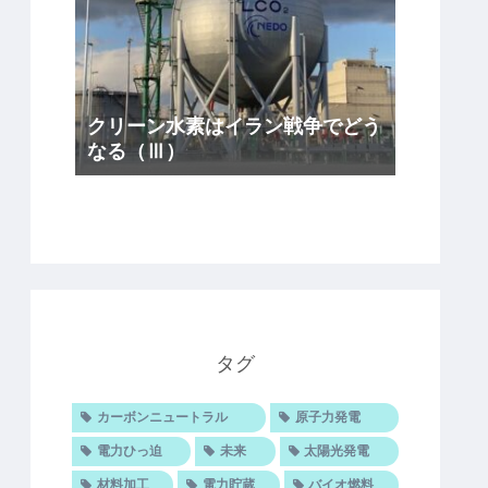
クリーン水素はイラン戦争でどう
なる（Ⅲ）
タグ
カーボンニュートラル
原子力発電
電力ひっ迫
未来
太陽光発電
材料加工
電力貯蔵
バイオ燃料