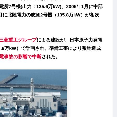
7号機(出力：135.6万kW)、2005年1月に中部
3月に北陸電力の志賀2号機（135.8万kW）が相次
三菱重工グループ
による建設が、日本原子力発電
3.8万kW）で計画され、準備工事により敷地造成
電事故の影響で中断
された。