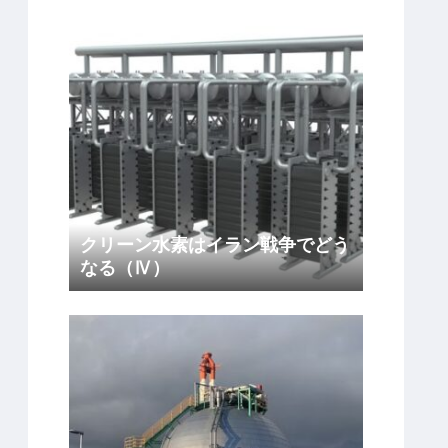
クリーン水素はイラン戦争でどう
なる（Ⅳ）