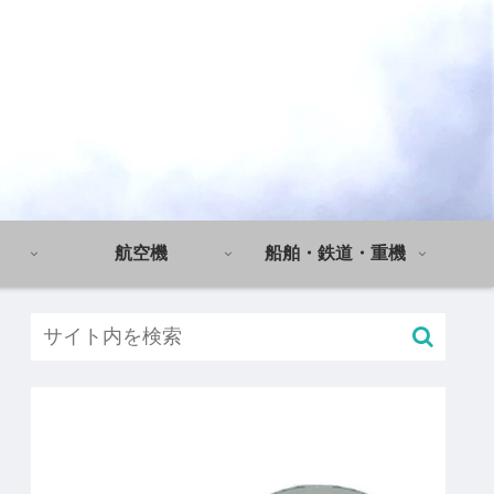
航空機
船舶・鉄道・重機