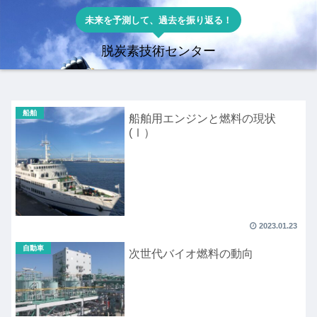
未来を予測して、過去を振り返る！
脱炭素技術センター
船舶
船舶用エンジンと燃料の現状
(Ⅰ）
2023.01.23
自動車
次世代バイオ燃料の動向