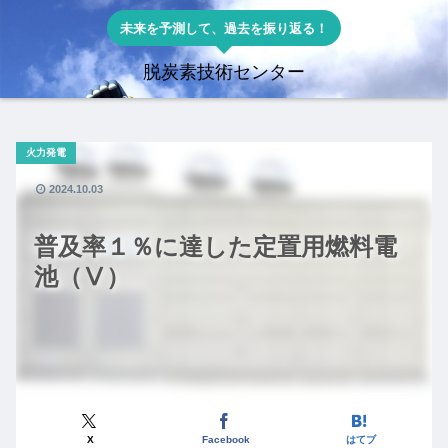
未来を予測して、過去を振り返る！
脱炭素技術センター
火力発電
2024.10.03
普及率１％に達した定置用燃料電
池（Ⅴ）
X
Facebook
はてブ