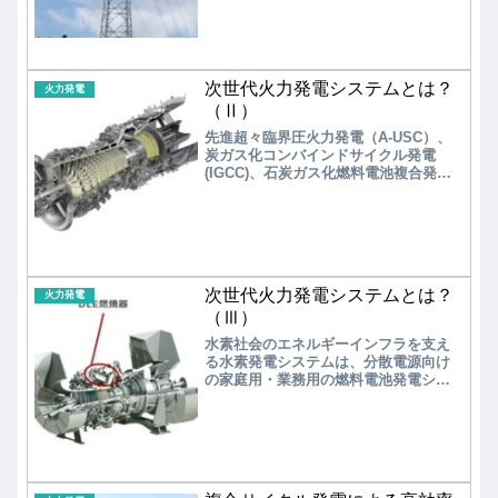
での建設支援を続けているためであ
る。高効率石炭火力発電でも、高効率
LNG火力発電（GTCC）の約2倍の温室
効果ガスを排出することから、国際的
な脱炭素化トレンドに逆行する。日本
次世代火力発電システムとは？
政府は2050年カーボンニュートラル実
火力発電
現を宣言しているが、石炭火力発電の
（Ⅱ）
抑制・廃止には後ろ向きである
先進超々臨界圧火力発電（A-USC）、
炭ガス化コンバインドサイクル発電
(IGCC)、石炭ガス化燃料電池複合発電
（IGFC）はいずれも石炭火力発電シス
テムであり、今後の実用化にはCO2回
収・貯留（CCS）装置の付帯が必須で
ある。しかし、世界的に脱石炭火力発
電所がメガトレンドとなっている現状
において、長期間、膨大な費用をかけ
次世代火力発電システムとは？
て開発されてきた次世代石炭火力発電
火力発電
の実用化は困難である。
（Ⅲ）
水素社会のエネルギーインフラを支え
る水素発電システムは、分散電源向け
の家庭用・業務用の燃料電池発電シス
テム、中小型水素ガスタービン、大規
模発電所向けの大型水素ガスタービ
ン、水素ガスエンジンの開発が進めら
れている。主に家庭用は固体高分子型
燃料電池（PEFC）、業務用が固体酸化
物型燃料電池（SOFC）が商品化され