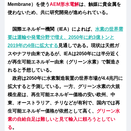
Membrane）を使う
AEM形水電解
は、触媒に貴金属を
使わないため、共に研究開発が進められている。
国際エネルギー機関（IEA）によれば、
水素の世界需
要は運輸や発電分野で増え、2050年に約3億トンと
2019年の4倍に拡大する
見通しである。現状は天然ガ
スやナフサ由来であるが、IEAは2050年には半分近く
が再生可能エネルギー由来（グリーン水素）で製造さ
れると予想している。
政府は2050年に水素製造装置の世界市場が4.4兆円に
拡大すると予測している。一方、グリーン水素の大規
模生産は、再生可能エネルギー価格の安い欧州、中
東、オーストラリア、チリなどが有利で、国内では再
生可能エネルギー価格が依然として高く、
グリーン
水
素
の自給自足は難しいと見て輸入に頼ろうとしてい
る
。