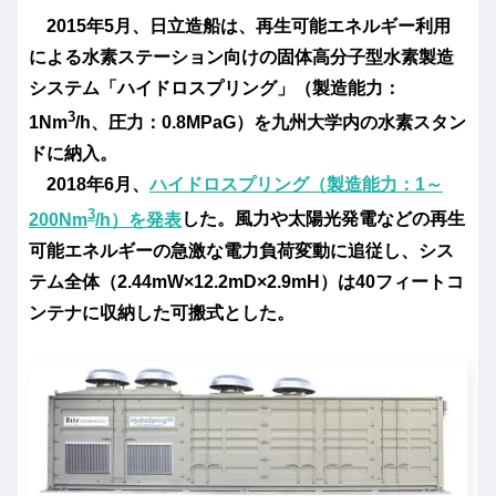
2015年5月、日立造船は、再生可能エネルギー利用
による水素ステーション向けの固体高分子型水素製造
システム「ハイドロスプリング」（製造能力：
3
1Nm
/h、圧力：0.8MPaG）を九州大学内の水素スタン
ドに納入。
2018年6月、
ハイドロスプリング（製造能力：1～
3
200Nm
/h）を発表
した。風力や太陽光発電などの再生
可能エネルギーの急激な電力負荷変動に追従し、シス
テム全体（2.44mW×12.2mD×2.9mH）は40フィートコ
ンテナに収納した可搬式とした。