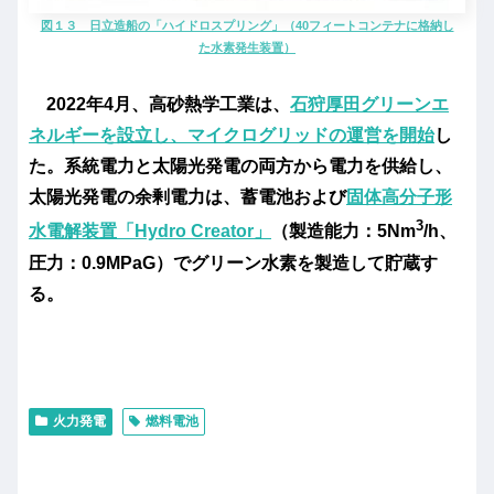
図１３ 日立造船の「ハイドロスプリング」（40フィートコンテナに格納し
た水素発生装置）
2022年4月、高砂熱学工業は、
石狩厚田グリーンエ
ネルギーを設立し、マイクログリッドの運営を開始
し
た。系統電力と太陽光発電の両方から電力を供給し、
太陽光発電の余剰電力は、蓄電池および
固体高分子形
3
水電解装置「Hydro Creator」
（製造能力：5Nm
/h、
圧力：0.9MPaG）でグリーン水素を製造して貯蔵す
る。
火力発電
燃料電池