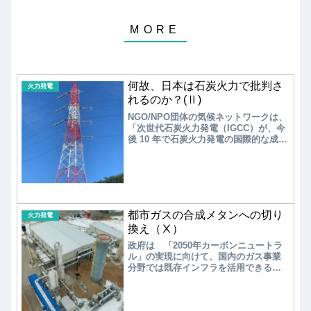
何故、日本は石炭火力で批判さ
火力発電
れるのか？(Ⅱ)
NGO/NPO団体の気候ネットワークは、
「次世代石炭火力発電（IGCC）が、今
後 10 年で石炭火力発電の国際的な成長
の主要な役割を果たすことはないだろ
う」と報告している。また、英国のシ
ンクタンクのTransitionZeroは、日本が
推進するアンモニア混焼や石炭ベース
の石炭ガス化複合発電（IGCC）による
CO2排出量の削減効果は寡少であり、
都市ガスの合成メタンへの切り
再生可能エネルギー発電よりも高コス
火力発電
トのため、脱炭素化の解決策としては
換え（Ⅹ）
適切でないと報告している。
政府は 「2050年カーボンニュートラ
ル」の実現に向けて、国内のガス事業
分野では既存インフラを活用できる
「合成メタン」を社会全体で活用する
ことを想定している。また、水素やバ
イオガスも適材適所で利用を進め、エ