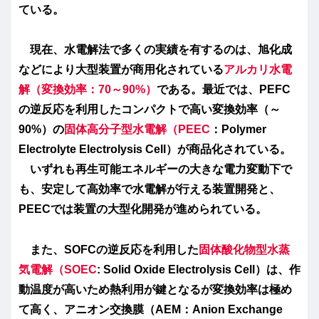
ている。
現在、水電解法で多くの実績を有するのは、旭化成
などにより大型装置が商用化されている
アルカリ水電
解（変換効率：70～90%）
である。最近では、PEFC
の逆反応を利用したコンパクトで高い変換効率（～
90%）の
固体高分子型水電解（PEEC
：Polymer
Electrolyte Electrolysis Cell）が商品化されている。
いずれも再生可能エネルギーの大きな電力変動下で
も、安定して高効率で水電解が行える装置開発と、
PEECでは装置の大型化開発が進められている。
また、SOFCの逆反応を利用した
固体酸化物型水蒸
気電解
（SOEC
: Solid Oxide Electrolysis Cell）は、作
動温度が高いため熱利用が鍵となるが変換効率は極め
て高く、
アニオン交換膜（AEM：Anion Exchange