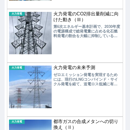
ネルギー全体の最適化をめざす。キー
となるのは、メタネーション技術であ
る。
火力発電のCO2排出量削減に向
火力発電
けた動き（Ⅲ）
第6次エネルギー基本計画で、2030年度
の電源構成で総発電量に占める化石燃
料発電の割合を大幅に抑制している。
しかし、COP２６では英国、フランス
などに加えて、ポーランド、ベトナ
ム、チリ、韓国など総計46カ国・地域
が石炭火力発電の廃止を目指すことで
合意したが、米国、日本、中国、イン
ド、オーストラリアなどは石炭火力発
火力発電の未来予測
電の廃止を表明しなかった。今後、高
火力発電
効率火力発電が採用されるためには、
ゼロエミッション発電を実現するため
経済性に優れたCO2回収・貯留（CCS:
には、現行のLNGコンバインド・サイ
Carbon dioxide Capture and
クル発電を経て、送電ロス低減に有効
Storage）設備の付帯が不可欠となる。
な小型分散型電源には水素燃料電池
（SOFC）、中型電源は水素タービン/
水素エンジン発電、大型電源は水素コ
ンバインド・サイクル発電を実現する
必要がある。一方、バイオマス発電所
は基本的にCO2排出量が実質ゼロとみ
なされるが、将来的にはCCS設備を付
帯して大気中のCO2を減らすネガティ
都市ガスの合成メタンへの切り
火力発電
ブ・エミッション発電所として増設が
換え（Ⅱ）