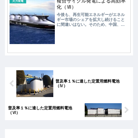
複合サイクル発電による高効率
た。主に家庭用は固体高分子型燃料電
火力発電
池（PEFC）、業務用が固体酸化物型燃
化（Ⅶ）
料電池（SOFC）が商品化されている。
今後も、再生可能エネルギーがエネル
水素ガスタービンは、川崎重工業が中
ギー市場のシェアを拡大​​し続けること
小型水素ガスタービンで2020年に水素
に間違いはない。そのため、中国、イ
専焼の実証試験中であり、三菱重工業
ンド、ブラジル、東南アジア諸国など
は大型水素専焼ガスタービンの2045年
新興国でのGTCC建設が一巡すれば、化
市場投入を目指して開発中である。
石燃料を使うガスタービンの市場シェ
アは再び大きく低下する可能性が高
い。低下したガスタービンのシェアを
水素燃焼ガスタービンが回復させるた
めには、豊富で安価な「グリーン水
素」の入手が不可欠であるが、10年後
でも見通しは立たない。
普及率１％に達した定置用燃料電池
（Ⅳ）
普及率１％に達した定置用燃料電池
（Ⅵ）