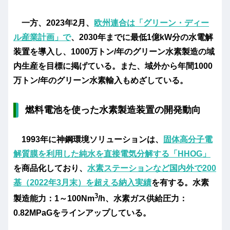
一方、2023年2月、
欧州連合は「グリーン・ディー
ル産業計画」で
、2030年までに最低1億kW分の水電解
装置を導入し、1000万トン/年のグリーン水素製造の域
内生産を目標に掲げている。また、域外から年間1000
万トン/年のグリーン水素輸入もめざしている。
燃料電池を使った水素製造装置の開発動向
1993年に神鋼環境ソリューションは、
固体高分子電
解質膜を利用した純水を直接電気分解する「HHOG」
を商品化しており、
水素ステーションなど国内外で200
基（2022年3月末）を超える納入実績
を有する。水素
3
製造能力：1～100Nm
/h、水素ガス供給圧力：
0.82MPaGをラインアップしている。