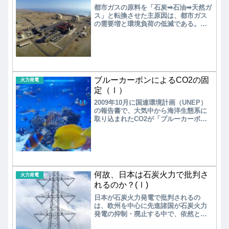
期待される。
都市ガスの原料を「石炭➡石油➡天然ガ
ス」と転換させた主原因は、都市ガス
の需要増と環境負荷の低減である。し
かし、2010年以降には、都市ガスの販
売量は微増で推移している。一方、環
境負荷の低減に関してはCO2排出量の
ゼロ化が、「2050年カーボンニュート
ラル」の宣言により急務となってい
る。
ブルーカーボンによるCO2の固
火力発電
定（Ⅰ）
2009年10月に国連環境計画（UNEP）
の報告書で、大気中から海洋生態系に
取り込まれたCO2が「ブルーカーボ
ン」と命名された。ブルーカーボンの
活用は、海の豊かな生態系を育成する
だけでなく、「グリーンカーボン」と
共に、大気中のCO2を捕捉して吸収す
る「ネガティブエミッション技術」の
一つとして有効である
何故、日本は石炭火力で批判さ
火力発電
れるのか？(Ⅰ)
日本が石炭火力発電で批判されるの
は、欧州を中心に先進諸国が石炭火力
発電の抑制・廃止する中で、依然とし
て石炭火力発電を推進し、発展途上国