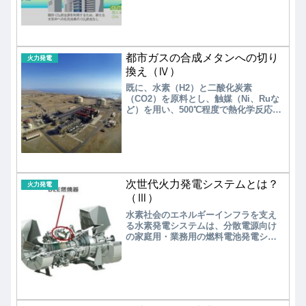
以降、地球規模での環境負荷低減が声
高に叫ばれ、我が国も「2050年カーボ
ンニュートラル」を宣言し、現在は
「天然ガス➡合成ガス」への転換が進め
られようとしている。2050年には天然
都市ガスの合成メタンへの切り
ガス並みのコスト低減をめざすとして
火力発電
いるが、大丈夫か？
換え（Ⅳ）
既に、水素（H2）と二酸化炭素
（CO2）を原料とし、触媒（Ni、Ruな
ど）を用い、500℃程度で熱化学反応で
メタンを合成するサバティエ反応メタ
ネーションが開発され実用化されてい
る。再生可能エネルギーの電力を使い
メタンを合成するサバティエ反応メタ
ネーションの変換効率は55～60％であ
る。最近は、水（H2O）とCO2を原料
次世代火力発電システムとは？
とし、電気化学反応により80℃程度の
火力発電
PEM型メタネーションで変換効率70％
（Ⅲ）
超、800℃程度のSOEC型メタネーショ
水素社会のエネルギーインフラを支え
ンにより変換効率85～90％をめざす開
る水素発電システムは、分散電源向け
発などが行われている。
の家庭用・業務用の燃料電池発電シス
テム、中小型水素ガスタービン、大規
模発電所向けの大型水素ガスタービ
ン、水素ガスエンジンの開発が進めら
れている。主に家庭用は固体高分子型
燃料電池（PEFC）、業務用が固体酸化
物型燃料電池（SOFC）が商品化され