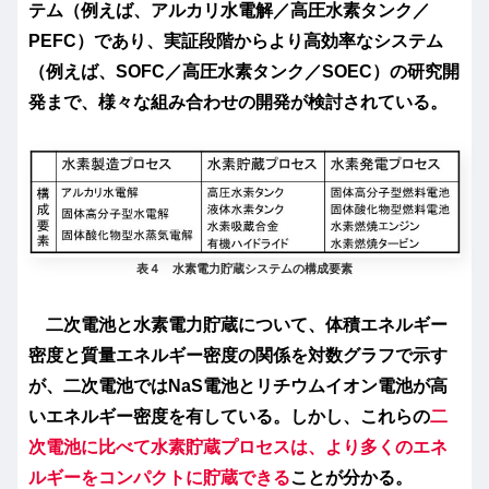
テム（例えば、アルカリ水電解／高圧水素タンク／
PEFC）であり、実証段階からより高効率なシステム
（例えば、SOFC／高圧水素タンク／SOEC）の研究開
発まで、様々な組み合わせの開発が検討されている。
表４ 水素電力貯蔵システムの構成要素
二次電池と水素電力貯蔵について、体積エネルギー
密度と質量エネルギー密度の関係を対数グラフで示す
が、二次電池ではNaS電池とリチウムイオン電池が高
いエネルギー密度を有している。しかし、これらの
二
次電池に比べて水素貯蔵プロセスは、より多くのエネ
ルギーをコンパクトに貯蔵できる
ことが分かる。