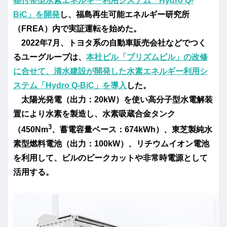
物付帯型水素エネルギー利用システム「Hydro Q-
BiC」を開発
し、福島再生可能エネルギー研究所
（FREA）内で実証運転を始めた。
2022年7月、トヨタ系の自動車販売会社などでつく
るユーグループは、
本社ビル「プリズムビル」の改修
に合せて、清水建設が開発した水素エネルギー利用シ
ステム「Hydro Q-BiC」を導入
した。
太陽光発電（出力：20kW）を使い高分子型水電解装
置により水素を製造し、水素吸蔵合金タンク
3
（450Nm
、蓄電容量ベース：674kWh）、東芝製純水
素型燃料電池（出力：100kW）、リチウムイオン電池
を利用して、ビルのピークカットや非常時電源として
活用する。