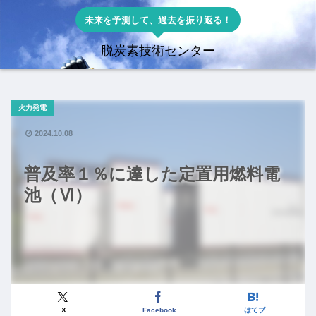
未来を予測して、過去を振り返る！
脱炭素技術センター
火力発電
2024.10.08
普及率１％に達した定置用燃料電
池（Ⅵ）
X
Facebook
はてブ