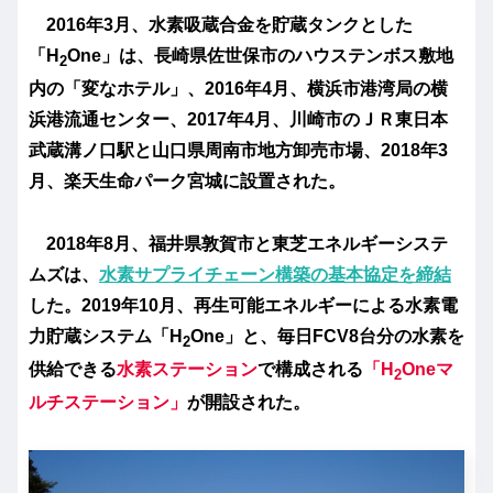
2016年3月、水素吸蔵合金を貯蔵タンクとした
「H
One」は、長崎県佐世保市のハウステンボス敷地
2
内の「変なホテル」、2016年4月、横浜市港湾局の横
浜港流通センター、2017年4月、川崎市のＪＲ東日本
武蔵溝ノ口駅と山口県周南市地方卸売市場、2018年3
月、楽天生命パーク宮城に設置された。
2018年8月、福井県敦賀市と東芝エネルギーシステ
ムズは、
水素サプライチェーン構築の基本協定を締結
した。2019年10月、再生可能エネルギーによる水素電
力貯蔵システム「H
One」と、毎日FCV8台分の水素を
2
供給できる
水素ステーション
で構成される
「H
Oneマ
2
ルチステーション」
が開設された。