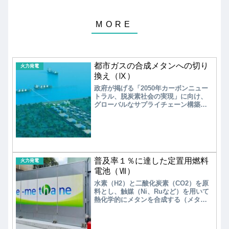
都市ガスの合成メタンへの切り
火力発電
換え（Ⅸ）
政府が掲げる「2050年カーボンニュー
トラル、脱炭素社会の実現」に向け、
グローバルなサプライチェーン構築は
不可欠である。そのため、東京ガス、
大阪ガス、東邦ガスなどを中心に商社
が加わり、合成メタン（e-メタン）のサ
プライチェーン構築に向けたプロジェ
クトが国内外で進み始められている。
普及率１％に達した定置用燃料
火力発電
電池（Ⅶ）
水素（H2）と二酸化炭素（CO2）を原
料とし、触媒（Ni、Ruなど）を用いて
熱化学的にメタンを合成する（メタネ
ーション）技術が開発され、実用化さ
れている。現在、再生可能エネルギー
を使いメタンを合成するメタネーショ