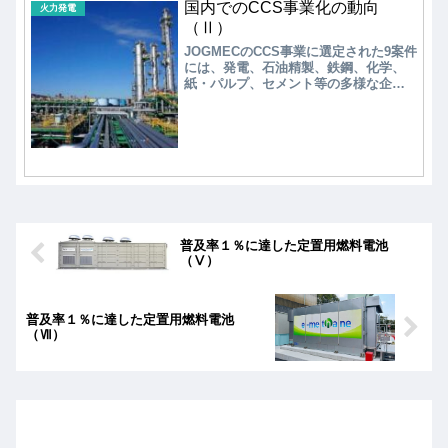
国内でのCCS事業化の動向
た。主に家庭用は固体高分子型燃料電
火力発電
池（PEFC）、業務用が固体酸化物型燃
（Ⅱ）
料電池（SOFC）が商品化されている。
JOGMECのCCS事業に選定された9案件
水素ガスタービンは、川崎重工業が中
には、発電、石油精製、鉄鋼、化学、
小型水素ガスタービンで2020年に水素
紙・パルプ、セメント等の多様な企業
専焼の実証試験中であり、三菱重工業
が参画し、産業が集積する北海道、関
は大型水素専焼ガスタービンの2045年
東、中部、近畿、瀬戸内、九州等の
市場投入を目指して開発中である。
CO2排出に対応する。9案件合計で約
2000万トン/年のCO2貯留を目標とす
る。次に、①～⑤の詳細を示す。
普及率１％に達した定置用燃料電池
（Ⅴ）
普及率１％に達した定置用燃料電池
（Ⅶ）