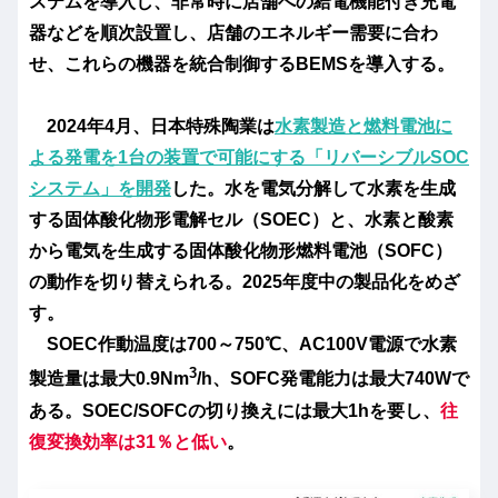
ステムを導入し、非常時に店舗への給電機能付き充電
器などを順次設置し、店舗のエネルギー需要に合わ
せ、これらの機器を統合制御するBEMSを導入する。
2024年4月、日本特殊陶業は
水素製造と燃料電池に
よる発電を1台の装置で可能にする「リバーシブルSOC
システム」を開発
した。水を電気分解して水素を生成
する固体酸化物形電解セル（SOEC）と、水素と酸素
から電気を生成する固体酸化物形燃料電池（SOFC）
の動作を切り替えられる。2025年度中の製品化をめざ
す。
SOEC作動温度は700～750℃、AC100V電源で水素
3
製造量は最大0.9Nm
/h、SOFC発電能力は最大740Wで
ある。SOEC/SOFCの切り換えには最大1hを要し、
往
復変換効率は31％と低い
。