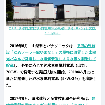
図１５ 川崎市と東芝が川崎市臨海部の公共施設「川崎マリエン」に設置し
た「H
One」
2
2016年6月、山梨県とパナソニックは、
甲府の県施
設「ゆめソーラー館やまなし」の屋根に設置した太陽
光パネルで発電し、水電解装置により水素を製造して
貯蔵
し、必要に応じて純水素型燃料電池（出力：
700W）で発電する実証試験を開始。
2018年6月には、
新たに開発した純水素燃料電池（5kW×3台）を増設し
た。
2017年6月、清水建設と産業技術総合研究所は、
建