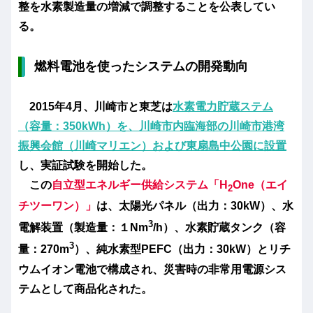
整を水素製造量の増減で調整することを公表してい
る。
燃料電池を使ったシステムの開発動向
2015年4月、川崎市と東芝は
水素電力貯蔵ステム
（容量：350kWh）を、川崎市内臨海部の川崎市港湾
振興会館（川崎マリエン）および東扇島中公園に設置
し、実証試験を開始した。
この
自立型エネルギー供給システム「H
One（エイ
2
チツーワン）」
は、太陽光パネル（出力：30kW）、水
3
電解装置（製造量：１Nm
/h）、水素貯蔵タンク（容
3
量：270m
）、純水素型PEFC（出力：30kW）とリチ
ウムイオン電池で構成され、災害時の非常用電源シス
テムとして商品化された。