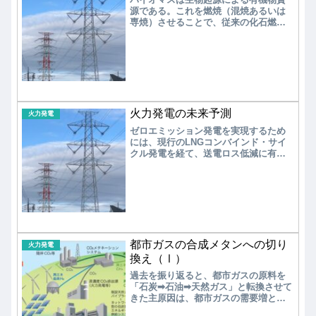
ざす。
源である。これを燃焼（混焼あるいは
専焼）させることで、従来の化石燃料
と同様に火力発電システムを用いて電
力を得ることができる。「カーボンニ
ュートラル」が成立するため、地球温
暖化対策に有効な再生可能エネルギー
と位置付けられている。
火力発電の未来予測
火力発電
ゼロエミッション発電を実現するため
には、現行のLNGコンバインド・サイ
クル発電を経て、送電ロス低減に有効
な小型分散型電源には水素燃料電池
（SOFC）、中型電源は水素タービン/
水素エンジン発電、大型電源は水素コ
ンバインド・サイクル発電を実現する
必要がある。一方、バイオマス発電所
は基本的にCO2排出量が実質ゼロとみ
なされるが、将来的にはCCS設備を付
帯して大気中のCO2を減らすネガティ
都市ガスの合成メタンへの切り
火力発電
ブ・エミッション発電所として増設が
換え（Ⅰ）
期待される。
過去を振り返ると、都市ガスの原料を
「石炭➡石油➡天然ガス」と転換させて
きた主原因は、都市ガスの需要増と環
境負荷の低減にある。パリ協定の採択