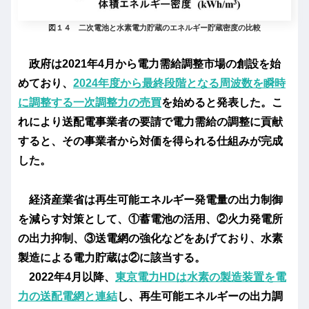
図１４ 二次電池と水素電力貯蔵のエネルギー貯蔵密度の比較
政府は2021年4月から電力需給調整市場の創設を始
めており、
2024年度から最終段階となる周波数を瞬時
に調整する一次調整力の売買
を始めると発表した。こ
れにより送配電事業者の要請で電力需給の調整に貢献
すると、その事業者から対価を得られる仕組みが完成
した。
経済産業省は再生可能エネルギー発電量の出力制御
を減らす対策として、①蓄電池の活用、②火力発電所
の出力抑制、③送電網の強化などをあげており、水素
製造による電力貯蔵は②に該当する。
2022年4月以降、
東京電力HDは水素の製造装置を電
力の送配電網と連結
し、再生可能エネルギーの出力調