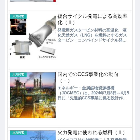
ン変換効率は55～60％である。最近、
再生可能エネルギーを使いSOFCの逆反
応であるSOECメタネーションの開発が
複合サイクル発電による高効率
進められている。水蒸気とCO2を使っ
火力発電
て電気分解し、高い変換効率85～90％
化（Ⅱ）
を達成している。
発電用ガスタービン材料の高温化 液
化天然ガス（LNG）を燃料とするガス
タービン・コンバインドサイクル発電
システムは、通常の石炭火力発電など
に比べると起動・停止が短時間（約30
分程度）で可能であり、高効率で燃料
消費が少なく、CO2排出量も少ない。
これを実現できたのは、コアとなるガ
スタービンの高温化技術である。 ガ
国内でのCCS事業化の動向
スタービンの高温化は、「耐熱超合
火力発電
金」、「冷却技術」、「遮熱コーティ
（Ⅰ）
ング」により実現された...
エネルギー・金属鉱物資源機構
（JOGMEC）は、2024年3月8日～4月5
日に「先進的CCS事業に係る設計作業
等」に関する委託調査業務の公募を行
い、国内貯留5案件とアジア大洋州貯留
4案件を候補とした。2023年度の調査公
募に引き続き、「CCSバリューチェー
ンにおける設計作業」、試掘調査等を
行う「CO2貯留予定地の貯留ポテンシ
火力発電に使われる燃料（Ⅱ）
ャル評価作業」を支援する。事業者
火力発電
は、2026年度までに最終投資決定をめ
バイオマスは生物起源による有機物資