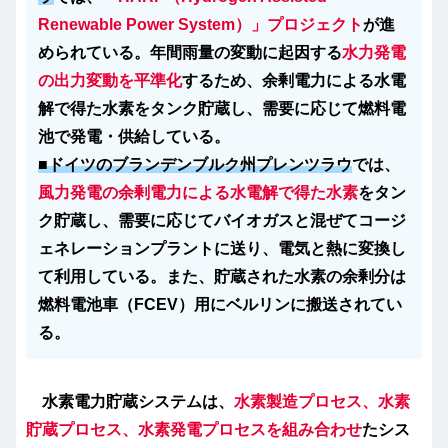
Renewable Power System）」プロジェクト
が進
められている。年間雨量の変動に起因する
水力発電
の出力変動を平準化
するため、余剰電力による水電
解で得た水素をタンク貯蔵し、需要に応じて燃料電
池で発電・供給している。
■ドイツのブランデンブルク州プレンツラウ
では、
風力発電の余剰電力による水電解で得た水素
をタン
ク貯蔵し、需要に応じてバイオガスと混ぜてコージ
ェネレーションプラントに送り、電気と熱に変換し
て利用している。また、貯蔵された水素の余剰分は
燃料電池車（FCEV）用にベルリンに搬送されてい
る。
水素電力貯蔵システムは、
水素製造プロセス、水素
貯蔵プロセス、水素発電プロセスを組み合わせ
たシス