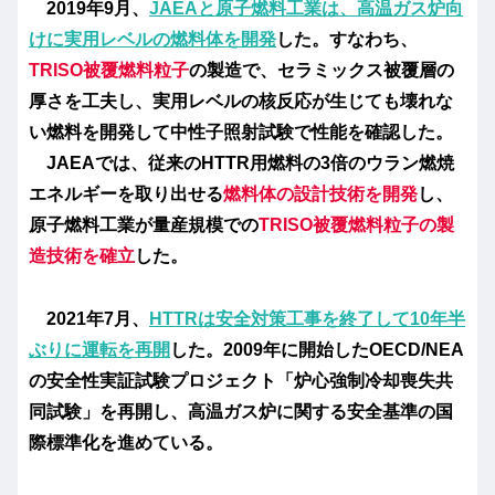
2019年9月、
JAEAと原子燃料工業は、高温ガス炉向
けに実用レベルの燃料体を開発
した。すなわち、
TRISO被覆燃料粒子
の製造で、セラミックス被覆層の
厚さを工夫し、実用レベルの核反応が生じても壊れな
い燃料を開発して中性子照射試験で性能を確認した。
JAEAでは、従来のHTTR用燃料の3倍のウラン燃焼
エネルギーを取り出せる
燃料体の設計技術を開発
し、
原子燃料工業が量産規模での
TRISO被覆燃料粒子の製
造技術を確立
した。
2021年7月、
HTTRは安全対策工事を終了して10年半
ぶりに運転を再開
した。2009年に開始したOECD/NEA
の安全性実証試験プロジェクト「炉心強制冷却喪失共
同試験」を再開し、高温ガス炉に関する安全基準の国
際標準化を進めている。