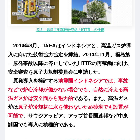
図３ 高温工学試験研究炉「HTTR」の仕様
2014年8月、JAEAはインドネシアと、高温ガス炉導
入に向けた技術協力協定を締結。2014年11月、福島第
一原発事故以降に停止していたHTTRの再稼働に向け、
安全審査を原子力規制委員会に申請した。
原発導入を検討する
地震国インドネシアでは、事故
などで炉心冷却が働かない場合でも、自然に冷える高
温ガス炉は安全面から魅力的
である。また、高温ガス
炉は
原子炉冷却材に水を使わないため砂漠でも設置が
可能で
、サウジアラビア、アラブ首長国連邦など中東
諸国でも導入に積極的である。