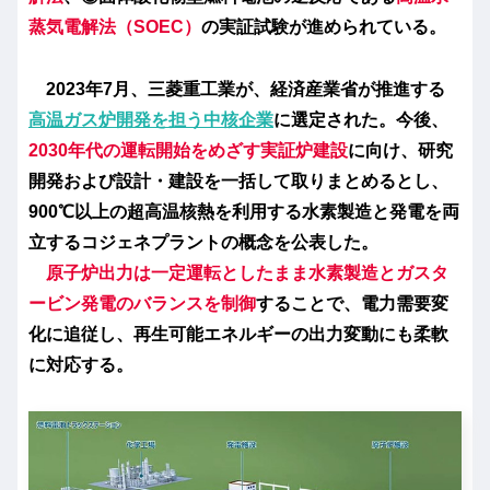
蒸気電解法（SOEC）
の実証試験が進められている。
2023年7月、三菱重工業が、経済産業省が推進する
高温ガス炉開発を担う中核企業
に選定された。今後、
2030年代の運転開始をめざす実証炉建設
に向け、研究
開発および設計・建設を一括して取りまとめるとし、
900℃以上の超高温核熱を利用する水素製造と発電を両
立するコジェネプラントの概念を公表した。
原子炉出力は一定運転としたまま水素製造とガスタ
ービン発電のバランスを制御
することで、電力需要変
化に追従し、再生可能エネルギーの出力変動にも柔軟
に対応する。