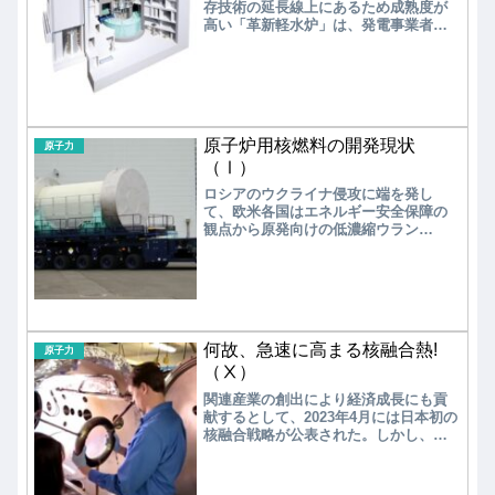
存技術の延長線上にあるため成熟度が
した。
高い「革新軽水炉」は、発電事業者が
廃炉跡地への早期導入に向けて選択す
る可能性が高いと考えられる。次は、
沸騰水型軽水炉（PWR）をベースに開
発を進めている日立GEベルノバニュー
クリア・エナジーの「HI-ABWR」を見
てみよう。
原子炉用核燃料の開発現状
原子力
（Ⅰ）
ロシアのウクライナ侵攻に端を発し
て、欧米各国はエネルギー安全保障の
観点から原発向けの低濃縮ウラン
（LEU）燃料の脱ロシア化を進めてい
る。また、非軽水炉型の新型炉の多く
では従来の軽水炉用よりウラン濃縮度
の高い「HALEU燃料」の使用が検討さ
れているが、HALEU燃料でも脱ロシア
化が始まっている。
何故、急速に高まる核融合熱!
原子力
（Ⅹ）
関連産業の創出により経済成長にも貢
献するとして、2023年4月には日本初の
核融合戦略が公表された。しかし、夢
のエネルギー核融合については以前に
も話題になったことがある。過去を振
り返ってみると、何かが見えてくるか