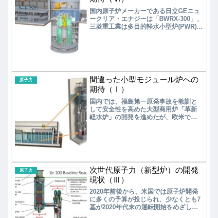
海外燃料メーカーの情報収集に基づく
国内原子炉メーカーである日立GEニュ
開発加速が重要である。
ークリア・エナジーは「BWRX-300」、
三菱重工業は多目的軽水小型炉(PWR)
と、いずれも早期に市場投入が可能な
軽水炉タイプの小型モジュール炉
（SMR）の概念設計を進め、海外市場
をめざしているのが現状である。 近
い将来に標準化されたSMRが大量生産
され、国内に広がる可能性は極めて低
間違った小型モジュール炉への
いと考えられる。
原子力
期待（Ⅰ）
国内では、福島第一原発事故を教訓と
して安全性を高めた大型商用炉「革新
軽水炉」の開発を進めたが、欧米では
「小型モジュール炉」に注目が集まっ
た。すなわち、原子炉をモジュール化
して工場内で組み立て、ユニットとし
て輸送・設置することで、安全性と経
済性を両立させ、多目的用途をめざし
ている。しかし、多くのSMRは設計段
次世代原子力（新型炉）の開発
階～実証段階にあり、技術的には未成
原子力
熟な段階にある。
現状（Ⅲ）
2020年前後から、米国では原子炉開発
に多くの予算が投じられ、少なくとも7
基が2020年代末の運転開始をめざして
開発を加速している。実績のある小軽