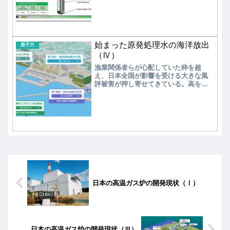
水炉（SMR）から、各種の新型炉に至
るまで、いずれも大手原子炉メーカー
やスタートアップによる民間企業中心
の開発である。
始まった原発処理水の海洋放出
原子力
（Ⅳ）
漁業関係者らが心配していた枠を超
え、日本全国が影響を受ける大きな風
評被害が押し寄せてきている。高を括
くくっていた政府は批判されて当然
で、なぜ想定以上の風評被害に至った
のかを反省し、煽あおるのではなく、
風評被害の沈静化に向けた対策を強化
する必要がある。一方、タンタンクが
減れば、廃炉作業で発生する放射性廃
棄物の保管などの敷地が確保できる。
次は、遅れ気味となっている核燃料デ
ブリの取り出しである。並行して膨大
な量の放射線廃棄物の処理と、高レベ
ル放射性廃棄物（核のゴミ）の最終処
分場を決める必要がある。まだまだ、
日本の高温ガス炉の開発現状（Ⅰ）
先は見えない。
日本の高温ガス炉の開発現状（Ⅲ）