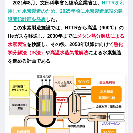
2021年8月、文部科学省と経済産業省は、
HTTRを利
用した水素製造のため、2025年頃に水素製造施設の建
設開始計画を発表
した。
この水素製造施設では、HTTRから高温（900℃）の
Heガスを移送し、2030年までに
メタン熱分解法による
水素製造
を検証し、その後、2050年以降に向けて
熱化
学分解法（IS法）
や
高温水蒸気電解法
による水素製造
を進める計画である。