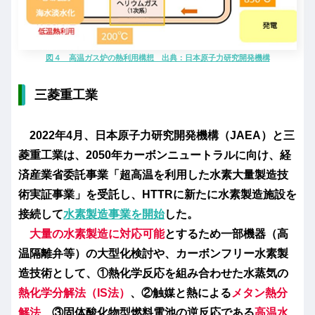
図４ 高温ガス炉の熱利用構想 出典：日本原子力研究開発
機構
三菱重工業
2022年4月、日本原子力研究開発機構（JAEA）と三
菱重工業は、2050年カーボンニュートラルに向け、経
済産業省委託事業「超高温を利用した水素大量製造技
術実証事業」を受託し、HTTRに新たに水素製造施設を
接続して
水素製造事業を開始
した。
大量の水素製造に対応可能
とするため一部機器（高
温隔離弁等）の大型化検討や、カーボンフリー水素製
造技術として、①熱化学反応を組み合わせた水蒸気の
熱化学分解法（IS法）
、②触媒と熱による
メタン熱分
解法
、③固体酸化物型燃料電池の逆反応である
高温水