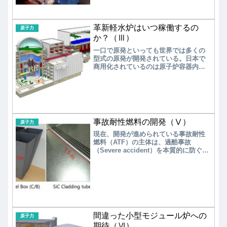
もしれない。
革新軽水炉はいつ稼働するの
原子力
か？（Ⅲ）
一口で原発といっても世界では多くの
型式の原発が開発されている。日本で
商用化されているのは原子炉容器内で
原子炉冷却材である軽水が沸騰状態で
使用される沸騰水型軽水炉（BWR）
と、沸騰しないように加圧して使用さ
れる加圧水型軽水炉（PWR）の2種類で
ある。
事故耐性燃料の開発（Ⅴ）
原子力
現在、開発が進められている事故耐性
燃料（ATF）の主体は、過酷事故
（Severe accident）を本質的に防ぐも
のではない。福島第一原発事故を顧み
て、ジルカロイ燃料被覆管に起きた事
象を遅らせる対策であることを忘れて
はならない。今後、この遅らせる効果
を定量的に把握し、耐環境コーティン
グ開発に反映させる必要がある。加え
て、燃料自体に課せられた「燃料中心
温度の低下や、放射性物質の保持性能
間違った小型モジュール炉への
原子力
を向上させる」概念の開発についても
期待（Ⅵ）