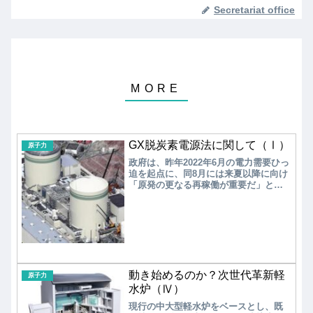
Secretariat office
GX脱炭素電源法に関して（Ⅰ）
原子力
政府は、昨年2022年6月の電力需要ひっ
迫を起点に、同8月には来夏以降に向け
「原発の更なる再稼働が重要だ」との
認識を示し、岸田文雄首相は第2回GX
会議（2022年8月24日）で「これまでに
再稼働した原発10基に加え、来夏以降
に追加で7基の再稼働を進める方針」を
表明した。その半年後、2023年2月に、
GX（グリーントランスフォーメーショ
ン）基本方針が閣議決定され、2023年5
月にはカーボンプライシングの導入を
動き始めるのか？次世代革新軽
原子力
含むGX推進法、原子力発電所の運転期
水炉（Ⅳ）
間の60年超への延長を盛り込んだGX脱
現行の中大型軽水炉をベースとし、既
炭素電源法のGX関連法が相次いで成立