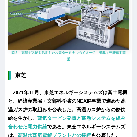
図５ 高温ガス炉を活用した水素ターミナルのイメージ 出典：三菱重工業
業
東芝
2021年11月、東芝エネルギーシステムズは富士電機
と、経済産業省・文部科学省のNEXIP事業で進めた高
温ガス炉の取組みを公表した。高温ガス炉からの熱供
給を生かし、
蒸気タービン発電と蓄熱システムを組み
合わせた電力供給
である。東芝エネルギーシステムズ
は、
高温水蒸気電解プラントとの接続
も公表した。