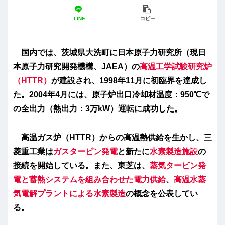
LINE
コピー
国内では、茨城県大洗町に日本原子力研究所（現日
本原子力研究開発機構、JAEA）の
高温工学試験研究炉
（HTTR）
が建設され、1998年11月に初臨界を達成し
た。2004年4月には、原子炉出口冷却材温度：950℃で
の全出力（熱出力：3万kW）運転に成功した。
高温ガス炉（HTTR）からの高温熱供給を生かし、三
菱重工業は
ガスタービン発電
と新たに
水素製造施設
の
接続を開始している。また、東芝は、
蒸気タービン発
電と蓄熱システムを組み合わせた電力供給
、
高温水蒸
気電解プラントによる水素製造
の概念を公表してい
る。