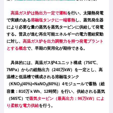
高温ガス炉は熱出力一定で運転
を行い、太陽熱発電
で実績のある
溶融塩タンクに一端蓄熱
し、蒸気発生器
により必要な量の蒸気を蒸気タービンに供給して発電
する。普及が進む再生可能エネルギーの電力需給変動
に対し、
高温ガス炉を出力調整力を持つ発電プラント
とする概念
で、早期の実用化が期待できる。
具体的には、高温ガス炉4ユニット構成（750℃、
7MPa）からの総熱出力（240万kW）を一定とし、高
温槽と低温槽で構成される溶融塩タンク
（KNO
(40%)+NaNO
(60%)）4モジュールで蓄熱（総
3
3
容量：810万ｋWh、12時間）を行い、供給される蒸気
（565℃）で
蒸気タービン（最高出力：96万kW）によ
り柔軟な電力供給
を行う。