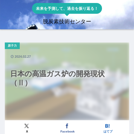
未来を予測して、過去を振り返る！
脱炭素技術センター
原子力
2024.02.27
日本の高温ガス炉の開発現状
（Ⅱ）
X
Facebook
はてブ