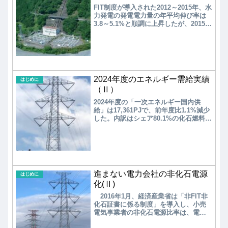
FIT制度が導入された2012～2015年、水
力発電の発電電力量の年平均伸び率は
3.8～5.1%と順調に上昇したが、2015年
あたりでピークを示し、2017年以降はｰ
1.7%と明らかな減少傾向を示してい
る。このまま-1.7%で発電電力量が減少
を続けた場合、2030年には670億kWhに
減少すると予測される。これは、第6次
エネルギー基本計画で目標とした総発
2024年度のエネルギー需給実績
電電力量（9300～9400億kWh）の11%
はじめに
とする水力発電の電力量（1023～1034
（Ⅱ）
憶kWh）の65.5～64.8%にまで低下する
2024年度の「一次エネルギー国内供
ことになる。
給」は17,361PJで、前年度比1.1%減少
した。内訳はシェア80.1%の化石燃料が
13.903PJで1.9%減少し、残りの原子力
を含むシェア19.9%の非化石燃料が
3.458PJで2.2%増加した。二次エネル
ギーへの加工・転換には、この「一次
エネルギー国内供給」の一部が使われ
る。
進まない電力会社の非化石電源
はじめに
化(Ⅱ)
2016年1月、経済産業省は「非FIT非
化石証書に係る制度」を導入し、小売
電気事業者の非化石電源比率は、電源
構成ではなく非化石証書の使用量で定