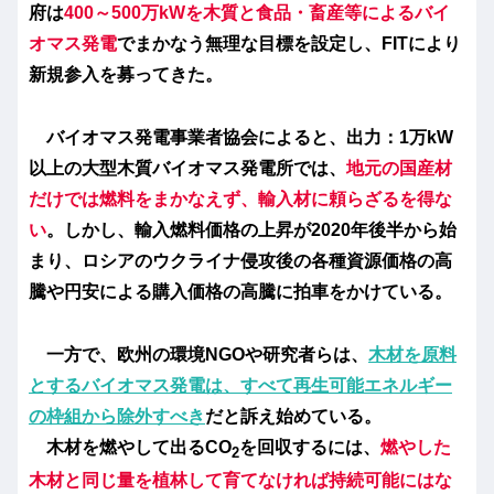
府は
400～500万kWを木質と食品・畜産等によるバイ
オマス発電
でまかなう無理な目標を設定し、FITにより
新規参入を募ってきた。
バイオマス発電事業者協会によると、出力：1万kW
以上の大型木質バイオマス発電所では、
地元の国産材
だけでは燃料をまかなえず、輸入材に頼らざるを得な
い
。しかし、輸入燃料価格の上昇が2020年後半から始
まり、ロシアのウクライナ侵攻後の各種資源価格の高
騰や円安による購入価格の高騰に拍車をかけている。
一方で、欧州の環境NGOや研究者らは、
木材を原料
とするバイオマス発電は、すべて再生可能エネルギー
の枠組から除外すべき
だと訴え始めている。
木材を燃やして出るCO
を回収するには、
燃やした
2
木材と同じ量を植林して育てなければ持続可能にはな