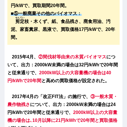
円/kWで、買取期間20年間。
■⑤
一般廃棄その他
のバイオマス：
せんてい
剪定
枝・木くず、紙、食品残さ、廃食用油、汚
泥、家畜糞尿、黒液で、買取価格17円/kWで、20年
間。
2015年4月、
②間伐材等由来の木質バイオマス
につ
いて、出力：2000kW未満の場合は32円/kWhで20年間
と従来通りで、
2000kW以上の大容量機の場合は40
円/kWhで20年間
と高めの買取価格が設定された。
2017年4月の「
改正FIT法」の施行
で、
③一般木質・
農作物残さ
について、出力：2000kW未満の場合は24
円/kWhで20年間
と従来通りで、
2000kW以上の大容量
機の場合は､10月以降に21円/kWhで20年間と買取価格