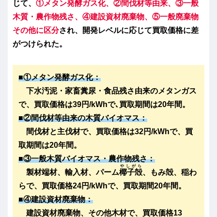
じて
、
①メタン発酵ガス化、②
間伐材
等由来、③一般
木質・農作物残さ、④建設資材廃棄物、⑤一般廃棄物
その他
に区分
され、開発レベルに応じて買取価格に差
がつけられた。
■①
メタン発酵ガス化
：
下水汚泥・家畜糞尿・食品残さ由来のメタンガス
で、買取価格は39円/kWhで､買取期間は20年間。
■②
間伐材等由来
の木質バイオマス：
間伐材と主伐材で、買取価格は32円/kWhで、買
取期間は20年間。
■③
一般木質バイオマス・農作物残さ
：
やしがら
製材端材、輸入材、パーム
椰子殻
、もみ殻、稲わ
らで、買取価格24円/kWhで、買取期間20年間。
■④
建設資材廃棄物
：
建設資材廃棄物、その他木材で、買取価格13