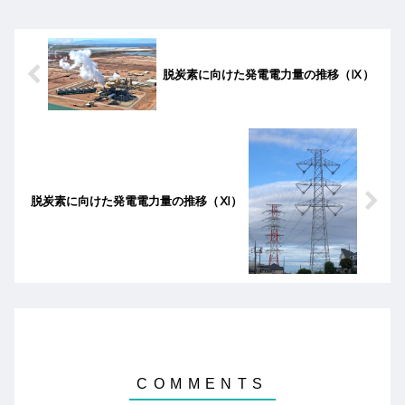
がグリーン水素生産の拡大に向け新連
合を結成した。一方、トランプ政権下
の米国は水素ハブへの資金拠出が一時
停止されグリーン水素製造は失速。
IRA（インフレ抑制法）改正案の成立で
脱炭素に向けた発電電力量の推移（Ⅸ）
CCS等の税額控除が継続され、ブルー
水素へと移行している。
脱炭素に向けた発電電力量の推移（Ⅺ）