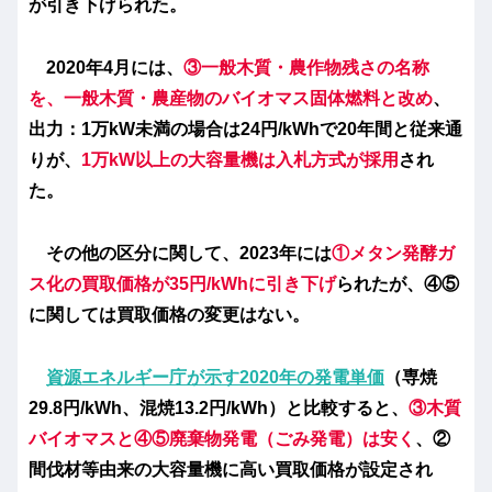
が引き下げられた。
2020年4月には、
③一般木質・農作物残さの名称
を、一般木質・農産物のバイオマス固体燃料と改め
、
出力：1万kW未満の場合は24円/kWhで20年間
と従来通
りが、
1万kW以上の大容量機は入札方式が採用
され
た。
その他の区分に関して、2023年には
①メタン発酵ガ
ス化の買取価格が35円/kWhに引き下げ
られたが、
④⑤
に関しては買取価格の変更はない。
資源エネルギー庁が示す2020年の発電単価
（専焼
29.8円/kWh、混焼13.2円/kWh）
と比較すると、
③木質
バイオマスと④⑤廃棄物発電（ごみ発電）
は
安く
、②
間伐材等由来の大容量機に高い買取価格が設定され