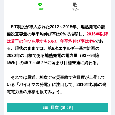
LINE
コピー
FIT制度が導入された
2012～2015年、地熱発電の設
備設置容量の年平均伸び率は0%で推移し、
2016年以降
は若干の伸びを示すものの、年平均伸び率は4%
であ
る
。現状のままでは
、第6次エネルギー基本計画の
2030年の目標である地熱発電の電力量（93～94憶
kWh）の45.7～46.2%に留まり目標未達に終わる。
それでは最近、相次ぐ火災事故で注目度が上昇して
いる「バイオマス発電」に注目して、2010年以降の発
電電力量の推移を観てみよう。
目次