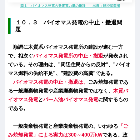
図１ バイオマス発電の発電電力量の推移 出典：経済産業省
１０．３ バイオマス発電の中止・撤退問
題
順調に木質系バイオマス発電所の建設が進む一方
で、相次ぐ
バイオマス発電所の中止・撤退
が発表され
ている。その理由は、”周辺住民からの反対”、”バイオ
マス燃料の供給不足”、”建設費の高騰”である。
バイオマス発電の中止・撤退は、
ごみ焼却発電であ
る一般廃棄物発電や産業廃棄物発電ではなく、
木質バ
イオマス発電
と
パーム油バイオマス発電
に関するもの
である。
一般廃棄物発電と産業廃棄物発電の、いわゆる
「ご
み焼却発電」による実力は300～400万kW
である。政