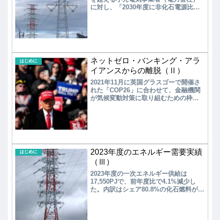
に対し、「2030年度に非化石電源比率
（再エネ＋原子力）を44%以上」とす
る中間目標値が定められた。もちろ
ん、めざす最終目標は2050年に非化石
電源比率100%である。この進捗はどう
なっているのであろうか？また、2030
年度が迫る中で、2031年度以降の非化
ネットゼロ・バンキング・アラ
石電源比率の目標を定める必要が出て
はじめに
きている。
イアンスからの離脱（Ⅱ）
2021年11月に英国グラスゴーで開催さ
れた「COP26」に合わせて、金融機関
が気候変動対策に取り組むための枠組
みとして、同年4月にグラスゴー金融同
盟「GFANZ」が発足した。「GFANZ」
は傘下に9セクターの業態別連合を保有
しており、「NZBA」はそのうちの一つ
で銀行・投資銀行アライアンスであ
る。実は、他のアライアンスである
2023年度のエネルギー需要実績
「NZIA」や「NZAMI」でも、メンバー
はじめに
の離脱が進んだ。
（Ⅲ）
2023年度の一次エネルギー供給は
17,550PJで、前年度比で4.1%減少し
た。内訳はシェア80.8%の化石燃料が
14.186PJで7.0%減少し、シェア19.2%
の非化石燃料が3.364PJで10.6%増加し
た。2023年度の最終エネルギー消費は