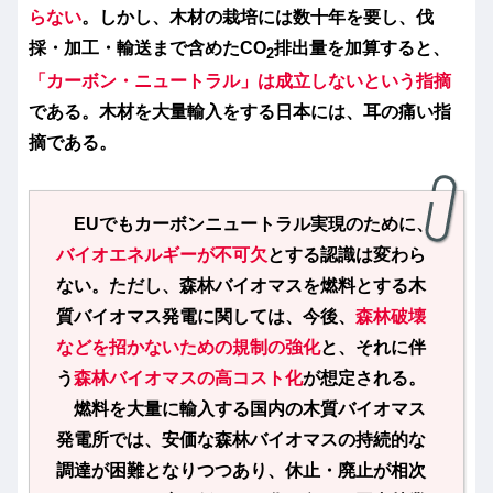
らない
。しかし、木材の栽培には数十年を要し、伐
採・加工・輸送まで含めたCO
排出量を加算すると、
2
「カーボン・ニュートラル」は成立しないという指摘
である。木材を大量輸入をする日本には、耳の痛い指
摘である。
EUでもカーボンニュートラル実現のために、
バイオエネルギーが不可欠
とする認識は変わら
ない。ただし、森林バイオマスを燃料とする木
質バイオマス発電に関しては、今後、
森林破壊
などを招かないための規制の強化
と、それに伴
う
森林バイオマスの高コスト化
が想定される。
燃料を大量に輸入する国内の木質バイオマス
発電所では、安価な森林バイオマスの持続的な
調達が困難となりつつあり、休止・廃止が相次