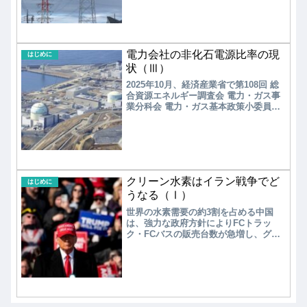
まるとした。「エネルギー供給構造高
度化法」の目的は、小売電気事業者の
非化石電源比率を高めることである。
しかし、小売電気事業者の非化石電源
比率が順調に伸びているとはいえな
電力会社の非化石電源比率の現
い。
はじめに
状（Ⅲ）
2025年10月、経済産業省で第108回 総
合資源エネルギー調査会 電力・ガス事
業分科会 電力・ガス基本政策小委員会
制度検討作業部会が開催された。今年
度は第2フェーズの最終年度であり、
2026年度からの第3フェーズに向け、中
間目標値の達成状況等の確認と、今後
の運用等について検討を行われた。
クリーン水素はイラン戦争でど
はじめに
うなる（Ⅰ）
世界の水素需要の約3割を占める中国
は、強力な政府方針によりFCトラッ
ク・FCバスの販売台数が急増し、グリ
ーン水素の大規模製造プロジェクトも
稼働を開始しており、世界をけん引し
ている。水素ブームが若干トーンダウ
ンの欧州であるが、グリーン水素製造
の長期的な政策支援は着実に進めら
れ、2026年2月、大手電解装置メーカー