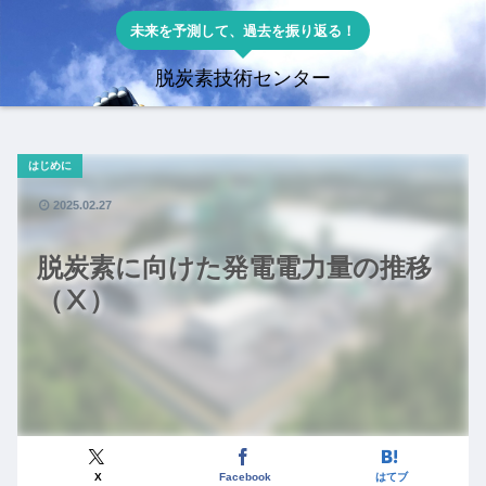
未来を予測して、過去を振り返る！
脱炭素技術センター
はじめに
2025.02.27
脱炭素に向けた発電電力量の推移
（Ⅹ）
X
Facebook
はてブ