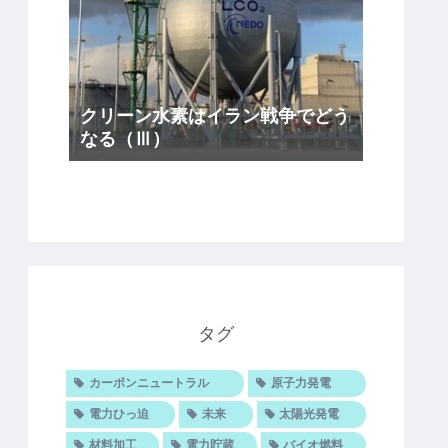
クリーン水素はイラン戦争でどう
なる（Ⅲ）
タグ
カーボンニュートラル
原子力発電
電力ひっ迫
未来
太陽光発電
材料加工
電力貯蔵
バイオ燃料