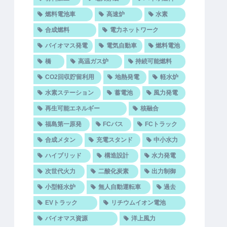
燃料電池車
高速炉
水素
合成燃料
電力ネットワーク
バイオマス発電
電気自動車
燃料電池
橋
高温ガス炉
持続可能燃料
CO2回収貯留利用
地熱発電
軽水炉
水素ステーション
蓄電池
風力発電
再生可能エネルギー
核融合
福島第一原発
FCバス
FCトラック
合成メタン
充電スタンド
中小水力
ハイブリッド
構造設計
水力発電
次世代火力
二酸化炭素
出力制御
小型軽水炉
無人自動運転車
過去
EVトラック
リチウムイオン電池
バイオマス資源
洋上風力