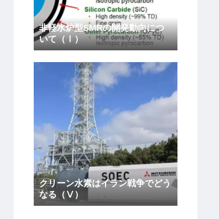
非軽水炉型SMRの開発動向につ
いて（Ⅰ）
クリーン水素はイラン戦争でどう
なる（Ⅴ）