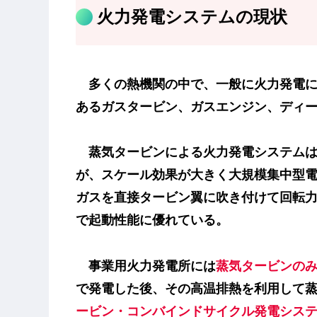
火力発電システムの現状
多くの熱機関の中で、一般に火力発電に
ある
ガスタービン
、
ガスエンジン
、
ディ
蒸気タービン
による火力発電システム
が、スケール効果が大きく大規模集中型
ガスを直接タービン翼に吹き付けて回転
で起動性能に優れている。
事業用火力発電所には
蒸気タービンの
で発電した後、その高温排熱を利用して
ービン・コンバインドサイクル発電シス