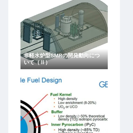
非軽水炉型SMRの開発動向につ
いて（Ⅱ）