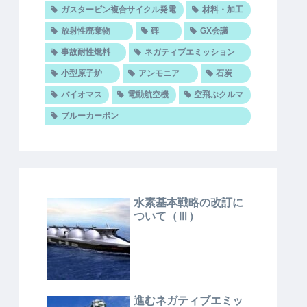
ガスタービン複合サイクル発電
材料・加工
放射性廃棄物
碑
GX会議
事故耐性燃料
ネガティブエミッション
小型原子炉
アンモニア
石炭
バイオマス
電動航空機
空飛ぶクルマ
ブルーカーボン
水素基本戦略の改訂に
ついて（Ⅲ）
進むネガティブエミッ