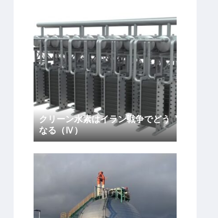
クリーン水素はイラン戦争でどう
なる（Ⅳ）