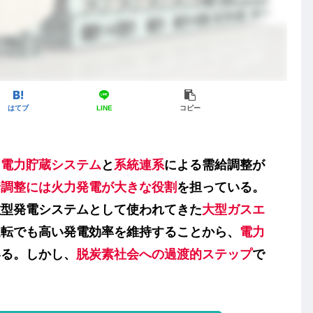
はてブ
LINE
コピー
、
電力貯蔵システム
と
系統連系
による需給調整が
給調整には火力発電が大きな役割
を担っている。
型発電システムとして使われてきた
大型ガスエ
運転でも高い発電効率を維持することから、
電力
いる。しかし、
脱炭素社会への過渡的ステップ
で