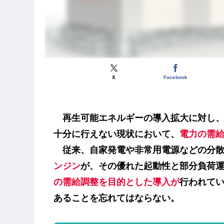
X
Facebook
再生可能エネルギーの導入拡大に対し
十分に行えない現状において、
電力の需
従来、自家発電や非常用電源などの分散
ンジン
が、その優れた起動性と部分負荷
の需給調整を目的とした導入が
行われて
あることを忘れてはならない。