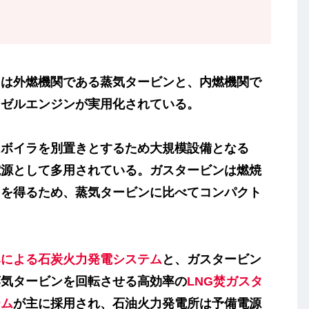
は外燃機関である
蒸気タービン
と、内燃機関で
ーゼルエンジン
が実用化されている。
はボイラを別置きとするため大規模設備となる
電源として多用されている。
ガスタービン
は燃焼
力を得るため、蒸気タービンに比べてコンパクト
みによる石炭火力発電システム
と、ガスタービン
蒸気タービンを回転させる高効率の
LNG焚ガスタ
テム
が主に採用され、石油火力発電所は予備電源