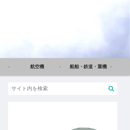
航空機
船舶・鉄道・重機