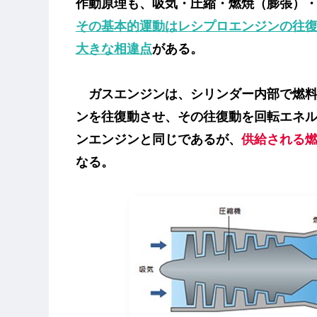
作動原理も、吸気・圧縮・燃焼（膨張）
その基本的運動はレシプロエンジンの往
大きな相違点
がある。
ガスエンジンは、シリンダー内部で燃料
ンを往復動させ、その往復動を回転エネ
ンエンジンと同じであるが、
供給される
なる。