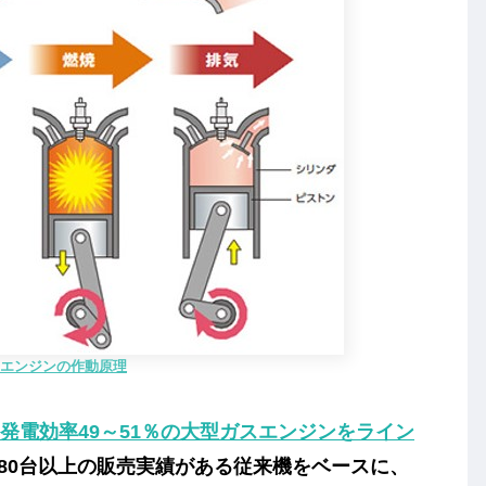
エンジンの作動原理
kW、発電効率49～51％の大型ガスエンジンをライン
180台以上の販売実績がある従来機をベースに、