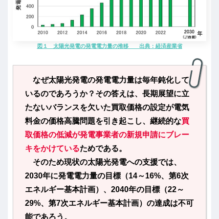
図１ 太陽光発電の発電電力量の推移 出典：経済産業省
なぜ太陽光発電の発電電力量は毎年鈍化して
いるのであろうか？その答えは、長期展望に立
たないバランスを欠いた買取価格の設定が電気
料金の価格高騰問題を引き起こし、継続的な
買
取価格の低減が発電事業者の新規申請にブレー
キをかけている
ためである。
そのため現状の太陽光発電への支援では、
2030年に発電電力量の目標（14～16%、第6次
エネルギー基本計画）、2040年の目標（22～
29%、第7次エネルギー基本計画）の達成は不可
能であろう。