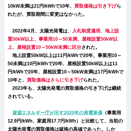
10kW未満は21円/kWhで10年、
買取価格は引き下げ
ら
れたが、買取期間に変更はなかった。
2022年4月、
太陽光発電は、
入札制度適用、地上設
置50kW以上、事業用10～50未満、屋根設置50kW以
上、屋根設置10～50kW未満に区分
された。
地上設置50kW以上は11円/kWhで20年、事業用10～
50未満は10円/kWhで20年、屋根設置50kW以上は11
円/kWhで20年、屋根設置10～50kW未満は17円/kWhで
10年と、
買取価格はさらに引き下げ
られた。
2023年も、太陽光発電の買取価格の引き下げは継続
されている。
資源エネルギー庁が示す2020年の発電単価
（事業用
12.9円/kWh、家庭用17.7円/kWh）
と比較して、当初の
太陽光発電の買取価格は破格の高値であった。しか