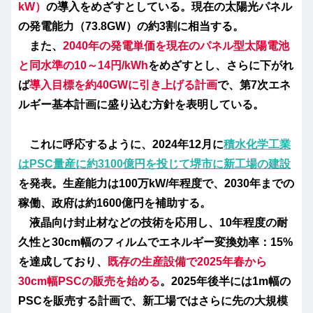
kW）
の導入をめざすとしている。現在の太陽光パネル
の発電能力（73.8GW）の約3割に相当する。
また、
2040年の発電単価を現在のパネル型太陽電池
と同水準の10～14円/kWh
をめざすとし、さらに下がれ
ば
導入目標を約40GWに引き上げる計画
で、第7次エネ
ルギー基本計画に盛り込む方針を表明している。
これに呼応するように、2024年12月に
積水化学工業
はPSC量産に約3100億円を投じて堺市に新工場の建設
を発表。生産能力は100万kW/年程度で、2030年までの
稼働、政府は約1600億円を補助する。
液晶向け封止材などの技術を応用し、10年程度の耐
久性と30cm幅のフィルムでエネルギー変換効率：15%
を達成しており、
既存の生産設備で2025年春から
30cm幅PSCの販売を始める
。2025年後半には1m幅の
PSCを販売する計画で、新工場ではさらに先の大規模