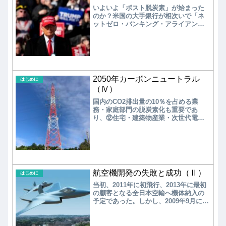
いよいよ「ポスト脱炭素」が始まった
のか？米国の大手銀行が相次いで「ネ
ットゼロ・バンキング・アライアンス
（NZBA）」からの脱退を発表した。
2025年1月、トランプ氏の米国大統領返
り咲きで高まる政治的圧力を受け、米
国の大手銀行が我が身を守るための行
動とも報じられている。
2050年カーボンニュートラル
はじめに
（Ⅳ）
国内のCO2排出量の10％を占める業
務・家庭部門の脱炭素化も重要であ
り、⑫住宅・建築物産業・次世代電力
マネージメント産業、⑬資源循環関連
産業、⑭ライフスタイル関連産業がリ
ストアップされている。2023年時点
で、水素の大規模サプライチェーン構
築、水素の水電解装置、次世代船舶、
次世代航空機、ベロブスカイト型太陽
航空機開発の失敗と成功（Ⅱ）
電池、洋上風力など17件の開発プロジ
はじめに
ェクトが進行中である。
当初、2011年に初飛行、2013年に最初
の顧客となる全日本空輸へ機体納入の
予定であった。しかし、2009年9月に型
式証明（TC）取得に絡む設計変更を理
由に納入延期、2015年11月に実験機で
の初飛行に成功するが、設計変更、検