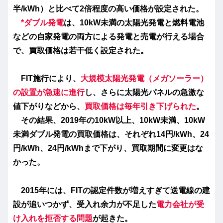
半/kWh）と比べて2倍程度の高い価格が設定された。
*ダブル発電
は、10kW未満の太陽光発電と燃料電池
などの自家発電の両方による発電と売電が行える場合
で、買取価格は若干低く設定された。
FIT施行により、
大規模太陽光発電（メガソーラー）
の設置が急速に進行
し、さらに
太陽光パネルの急激な
値下がり
などから、
買取価格は毎年引き下げられた
。
その結果、2019年の10kW以上、10kW未満、10kW
未満ダブル発電の買取価格は、それぞれ14円/kWh、24
円/kWh、24円/kWhまで下がり、買取期間に変更はな
かった。
2015年には、FITの認定件数が増えすぎて送電線の建
設が追いつかず、受入れ余力が不足した
電力会社が受
け入れを拒否する問題
が起きた。