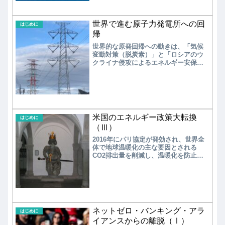
に需要量を供給できる体制の整備が必
要である。 しかし、2050年時点の
SAFの想定必要量は、国内で2,300万kL/
世界で進む原子力発電所への回
年、全世界では5.5億kL/年と推計されて
はじめに
おり、バイオ燃料だけでは原材料の確
帰
保に限界があり、合成燃料の安定供給
世界的な原発回帰への動きは、「気候
が不可欠と考えられている。
変動対策（脱炭素）」と「ロシアのウ
クライナ侵攻によるエネルギー安保保
障」、加えて「AI普及に伴うデータセ
ンター増設による電力需要増」が大き
な要因となり、欧州（フランス、ベル
ギー、イタリア、スイス、英国等）を
始めとして、米国、中国で加速してい
る。2011年3月の福島第一原発事故が世
米国のエネルギー政策大転換
界的な原発撤退の流れを作ったが、そ
はじめに
の日本が2023年5月に原発の60年超運転
（Ⅲ）
を可能とする「GX脱炭素電源法」を成
2016年にパリ協定が発効され、世界全
立させたことも、原発回帰に大きな影
体で地球温暖化の主な要因とされる
響を与えた。
CO2排出量を削減し、温暖化を防止す
る枠組みが発足し、多くの国々の科学
者と民衆がこれを支持した。その後も
一部の科学者がこれに異論を唱えてい
るのも事実である。トランプ政権は異
論を唱える科学者の作成した報告書を
大義名分として政策を展開してい
ネットゼロ・バンキング・アラ
る。
はじめに
イアンスからの離脱（Ⅰ）