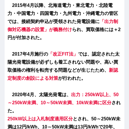
2015年4月以降、北海道電力・東北電力・北陸電
力・中国電力・四国電力・九州電力・沖縄電力の管区
では、接続契約申込が受領された発電設備に
「出力制
御対応機器の設置」が義務付け
られ、
買取価格には＋2
円が付加
された。
2017年4月施行の
「
改正FIT法」
では、
認定された太
陽光発電設備が必ずしも着工されない問題や、高い買
取価格の権利を転売する問題などが生じたため、
新認
定制度の創設による
対策
が行われた。
2020年4月、
太陽光発電は、
出力：250kW以上、50
～250kW未満、10～50kW未満、10kW未満に区分
され
た。
250kW以上は入札制度適用区分
とされ、50～250kW未
満は12円/kWh、10～50kW未満は13円/kWhで20年、