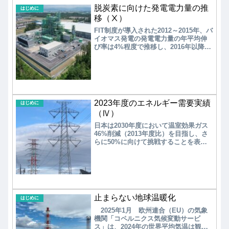
脱炭素に向けた発電電力量の推
はじめに
移（Ⅹ）
FIT制度が導入された2012～2015年、バ
イオマス発電の発電電力量の年平均伸
び率は4%程度で推移し、2016年以降
は、年平均伸び率は14.8%と高い値を示
している。バイオマス発電の買取実績
は太陽光発電、風力発電に次いで多
く、堅調な導入が進められている。年
平均伸び率14.8%で発電電力量が増加を
続けた場合、2030年には1054億kWhに
2023年度のエネルギー需要実績
到達する。これは、第6次エネルギー基
はじめに
本計画で目標とした総発電電力量
（Ⅳ）
（9300～9400億kWh）の5％とするバイ
日本は2030年度において温室効果ガス
オマス発電の電力量（465～470億
46%削減（2013年度比）を目指し、さ
kWh）の2.2～2.3倍になる。
らに50%に向けて挑戦することを表明
した。2013年度のCO2排出量は12.35億
トンであり、46%削減の目標値は6.67億
トン、50%削減の目標値は6,18億トンで
ある。2023年度のCO2排出量は前年度
比4.8%減少し、2013年度比で25.9%減
少となる9.2億トンとなり、1990年度以
止まらない地球温暖化
降の最小を更新した。
はじめに
2025年1月 欧州連合（EU）の気象
機関「コペルニクス気候変動サービ
ス」は、2024年の世界平均気温は観測