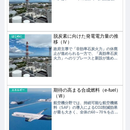
史上最高となり、産業革命前（1850～
1900年の平均）と比べて1.6℃上昇した
ことを公表した。気候変動対策の国際
枠組み「パリ協定」で掲げる気温上昇
幅の抑制目標である1.5℃を初めて単年
で超えた。
脱炭素に向けた発電電力量の推
はじめに
移（Ⅳ）
政府主導で「非効率石炭火力」の休廃
止が進められる一方で、「高効率石炭
火力」へのリプレースと新設が進めら
れた結果、火力発電の総発電電力量は
漸減傾向にあるものの、第6次エネルギ
ー基本計画で示された2030年の目標に
はまだまだ遠いのが現状である。2011
年の東日本大震災以降の国内の火力発
電の抑制状況について、より詳しくエ
期待の高まる合成燃料（e-fuel）
ネルギー事情を観てみよう。
エネルギー
（Ⅶ）
航空機分野では、持続可能な航空機燃
料（SAF）の導入によるCO2削減効果
が最も大きく、全体の60～70％を占め
ると推計されている。今後、経済安全
保障の観点からも、SAFの国内生産、
サプライチェーン構築により、安定的