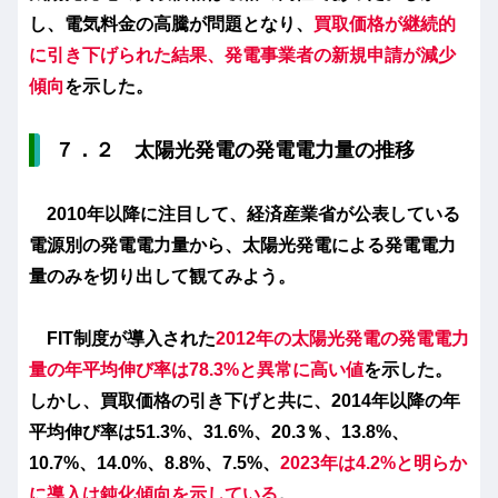
し、電気料金の高騰が問題となり、
買取価格が継続的
に引き下げられた結果、発電事業者の新規申請が減少
傾向
を示した。
７．２ 太陽光発電の発電電力量の推移
2010年以降に注目して、経済産業省が公表している
電源別の発電電力量から、太陽光発電による発電電力
量のみを切り出して観てみよう。
FIT制度が導入された
2012年の太陽光発電の発電電力
量の年平均伸び率は78.3%と異常に高い値
を示した。
しかし、買取価格の引き下げと共に、2014年以降の年
平均伸び率は51.3%、31.6%、20.3％、13.8%、
10.7%、14.0%、8.8%、7.5%、
2023年は4.2%と明らか
に導入は鈍化傾向を示している
。