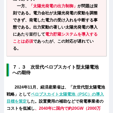
一方、
「太陽光発電の出力制御」
が問題は深
刻である。電力会社が太陽光発電の変動を調整
できず、発電した電力の受け入れを中断する事
態である。出力変動の著しい太陽光発電の導入
にあたり並行して
電力貯蔵システムを導入する
ことは必須
であったが、この対応が遅れてい
る。
７．３ 次世代ベロブスカイト型太陽電池
への期待
2024年11月、経済産業省は、「次世代型太陽電池
戦略」として
ペロブスカイト太陽電池（PSC）の導入
目標を策定
した。設置費用の補助などで発電事業者の
コストを低減し
、2040年に国内で約20GW（2000万