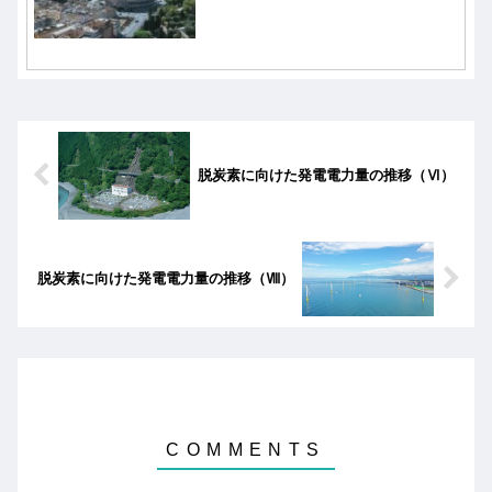
査態勢の不備、試験機の完成遅れが相
次ぎ、合計6度の納期延期を繰り返した
結果、2023年2月にMSJの開発中止に至
った。
脱炭素に向けた発電電力量の推移（Ⅵ）
脱炭素に向けた発電電力量の推移（Ⅷ）