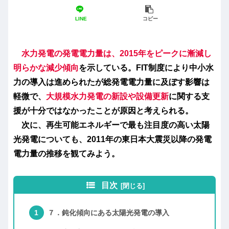
LINE
コピー
水力発電の発電電力量は、2015年をピークに漸減し
明らかな減少傾向
を示している。FIT制度により中小水
力の導入は進められたが総発電電力量に及ぼす影響は
軽微で、
大規模水力発電の新設や設備更新
に関する支
援が十分ではなかったことが原因と考えられる。
次に、再生可能エネルギーで
最も注目度の高い太陽
光発電
についても、2011年の東日本大震災以降の発電
電力量の推移を観てみよう。
目次
７．鈍化傾向にある太陽光発電の導入