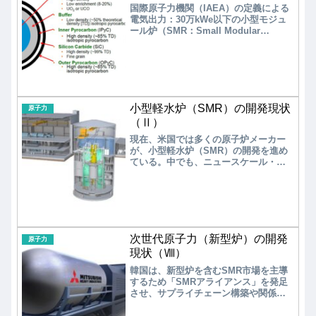
国際原子力機関（IAEA）の定義による
電気出力：30万kWe以下の小型モジュ
ール炉（SMR：Small Modular
Reactor）が、世界で注目を集めてい
る。小型高速炉、小型軽水炉、小型高
温ガス炉など様々な炉型がSMRと呼ば
れているが、モジュール化により工場
内で組み立て、ユニットとして輸送・
設置する炉の総称である
小型軽水炉（SMR）の開発現状
原子力
（Ⅱ）
現在、米国では多くの原子炉メーカー
が、小型軽水炉（SMR）の開発を進め
ている。中でも、ニュースケール・パ
ワーの「VOYGR」、ホルテック・イン
ターナショナルの「SMR-160」、GE日
立・ニュークリアエナジーの「BWRX-
300」は、国内外において様々な実現可
能性の検討が進められている。しか
し、小型軽水炉（SMR）開発で先頭を
次世代原子力（新型炉）の開発
走るニュースケール・パワーは、2023
原子力
年11月にアイダホ国立研究所（INL）で
現状（Ⅷ）
2029年の稼働を計画していた初号基
韓国は、新型炉を含むSMR市場を主導
「VOYGR-6」について、経済性が見込
するため「SMRアライアンス」を発足
めないとの理由で建設中止を発表し
させ、サプライチェーン構築や関係事
た。
業への参加を推進している。日本は、
小型軽水炉について2030年代から国内