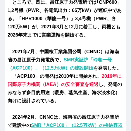
ところで、既に、昌江原子力発電所では｢CNP600」
1,2号機（PWR、各電気出力：65万kW）が運転中であ
る。「HPR1000（華龍一号）」3,4号機（PWR、各
120万kW）が、2021年3月と12月に着工し、両機とも
2026年末までに営業運転を開始する。
2021年7月、中国核工業集団公司（CNNC）は海南
省の昌江原子力発電所で、
SMR実証炉「玲瓏一号
（ACP100）」（12.5万kW）の建設開始
を発表した。
「ACP100」の開発は2010年に開始され、
2016年に
国際原子力機関（IAEA）の安全審査を通過
し、発電の
みならず多目的用途（暖房、蒸気生産、海水淡水化）
向けに設計されている。
2024年2月、CNNCは、海南省の昌江原子力発電所
で建設中の
SMR「ACP100」（12.5万kW）の格納容器