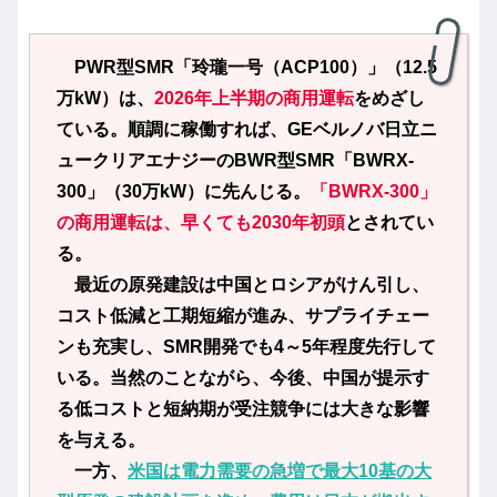
PWR型SMR「玲瓏一号（ACP100）」（12.5
万kW）は、
2026年上半期の商用運転
をめざし
ている。順調に稼働すれば、GEベルノバ日立ニ
ュークリアエナジーのBWR型SMR「BWRX-
300」（30万kW）に先んじる。
「BWRX-300」
の商用運転は、早くても2030年初頭
とされてい
る。
最近の原発建設は中国とロシアがけん引し、
コスト低減と工期短縮が進み、サプライチェー
ンも充実し、SMR開発でも4～5年程度先行して
いる。当然のことながら、今後、中国が提示す
る低コストと短納期が受注競争には大きな影響
を与える。
一方、
米国は電力需要の急増で最大10基の大