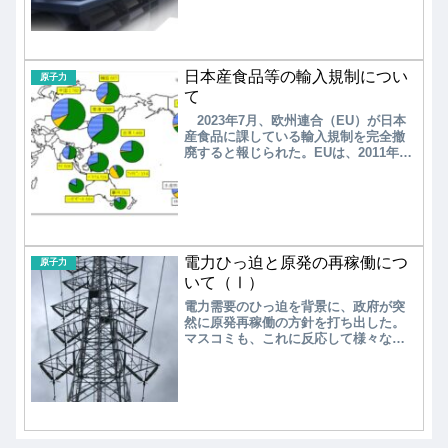
で実証炉の製造・建設を始め、2040年
代に運転を開始する目標を掲げてい
る。また、新型炉（高速炉、高温ガス
炉、核融合）についても、実証炉の製
日本産食品等の輸入規制につい
造・建設・運転について、おおよその
原子力
目標を示した。
て
2023年7月、欧州連合（EU）が日本
産食品に課している輸入規制を完全撤
廃すると報じられた。EUは、2011年3
月の東京電力福島第一原子力発電所の
事故を契機に、日本産食品の規制を導
入した。日本の食品安全性確保が進み
規制は段階的に緩和されてきたが、現
在も福島県産の魚や野生のキノコ類な
ど計10県の一部食品を対象に放射性物
電力ひっ迫と原発の再稼働につ
質の検査証明書の添付を義務付け、そ
原子力
のほかの都道府県の産品でも一部に同
いて（Ⅰ）
様の証明書を求めるほか、規制地域外
電力需要のひっ迫を背景に、政府が突
で生産したことを示す証明書が必要で
然に原発再稼働の方針を打ち出した。
ある。
マスコミも、これに反応して様々な報
道をおこなっているが、総じて原発再
稼働に賛成の意見が多いようである。
本当に、原発の再稼働が最近の電力ひ
っ迫対策として有効なのかを探ってみ
る。