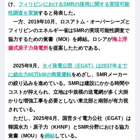
け、
フィリピンにおけるSMRの採用に関する実現可能
性調査を実施
すると発表した。
一方、2019年10月、ロスアトム・オーバーシーズと
フィリピンのエネルギー省はSMRの実現可能性調査で
協力するための覚書（MOI）を締結。ロシアが
海上浮
揚式原子力発電所
を提案したためである。
2025年9月、
タイ発電公団（EGAT）は2037年まで
に総出力60万kWの商業運転
をめざし、SMRメーカー
の絞り込みを進めている。SMRは
建設にかかる時間や
コストが抑えられ、立地は中規模の送電網が多く大掛
かりな増強工事を必要としない東北部と南部が有力視
されている。
ただし、2025年6月、国営タイ電力公社（EGAT）は
韓国水力・原子力（KHNP）とSMR分野における協力
覚書（MOU）を
締結
している。