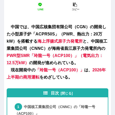
LINE
コピー
中国では、中国広核集団有限公司（CGN）の開発し
た小型原子炉「
ACPR50S
」（PWR、熱出力：20万
kW）を搭載する
海上浮揚式原子力発電所
と、中国核工
業集団公司（CNNC）が海南省昌江原子力発電所内の
PWR型SMR「玲龍一号（ACP100）」（電気出力：
12.5万kW）
の開発が進められている。
現在開発中の
「玲龍一号（ACP100）」
は、
2026年
上半期の商用運転
をめざしている。
目次
中国核工業集団公司（CNNC）の「玲瓏一号
（ACP100）」