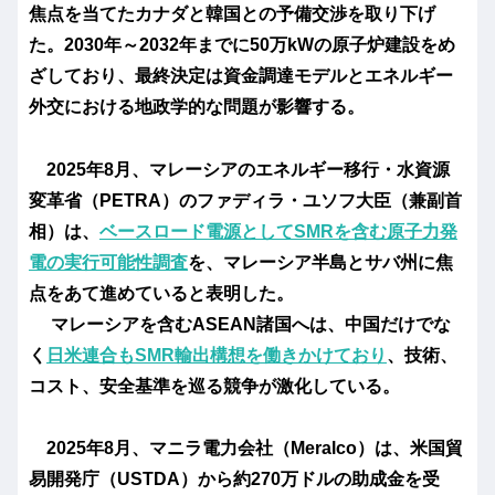
焦点を当てたカナダと韓国との予備交渉を取り下げ
た。
2030年～2032年までに50万kWの原子炉建設
をめ
ざしており、最終決定は資金調達モデルとエネルギー
外交における地政学的な問題が影響する。
2025年8月、マレーシアのエネルギー移行・水資源
変革省（PETRA）のファディラ・ユソフ大臣（兼副首
相）は、
ベースロード電源としてSMRを含む原子力発
電の実行可能性調査
を、マレーシア半島とサバ州に焦
点をあて進めていると表明した。
マレーシアを含むASEAN諸国へは、中国だけでな
く
日米連合もSMR輸出構想を働きかけており
、技術、
コスト、安全基準を巡る競争が激化している。
2025年8月、マニラ電力会社（Meralco）は、米国貿
易開発庁（USTDA）から約270万ドルの助成金を受