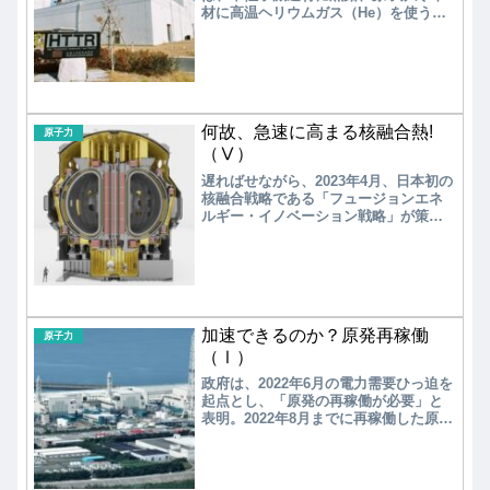
材に高温ヘリウムガス（He）を使う熱
中性子炉である。ウラン燃料を黒鉛な
どで被覆するため、燃料温度が高くな
ると自然に中性子を吸収して核反応が
減衰する。また、化学的に安定なHeガ
スを使うため、水素爆発や水蒸気爆発
の危険性が無い。原子炉出口のHeガス
何故、急速に高まる核融合熱!
温度が700〜950℃と高く、直接にガス
原子力
タービンに導いて発電できるほか、熱
（Ⅴ）
の多用途展開（熱化学法水素製造、高
遅ればせながら、2023年4月、日本初の
温熱供給による原子力製鉄、地域暖
核融合戦略である「フュージョンエネ
房、海水淡水化）が可能とされてい
ルギー・イノベーション戦略」が策定
る。中でも、水素社会の実現に向け
された。先行する欧米の動きに触発さ
て、水を原料としたカーボンフリーの
れての核融合戦略の策定であり、民間
高効率水素製造が注目を集めている。
企業の参入を促進する狙いは理解でき
るが、後追い感は免れない。具体的な
戦略は記述されず、今後に設立される
「核融合産業協議会」に任せるとした
加速できるのか？原発再稼働
中身の薄い内容であり、核融合に関す
原子力
る政府方針とすべきであろう。
（Ⅰ）
政府は、2022年6月の電力需要ひっ迫を
起点とし、「原発の再稼働が必要」と
表明。2022年8月までに再稼働した原発
は10基であったが、2025年11月現在で
再稼働した原発は14基に達している。
2025年11月21日、新潟県知事が柏崎刈
羽6,7号機、2025年11月29日、北海道知