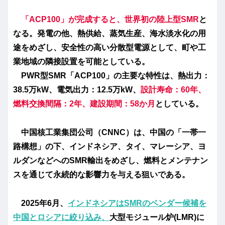
「ACP100」が完成すると、世界初の陸上型SMR
と
なる。発電の他、熱供給、蒸気生産、海水淡水化の用
途をめざし、安全性の高い分散型電源として、町や工
業地域の隣接設置を可能としている。
PWR型SMR「ACP100」の主要な特性は、熱出力：
38.5万kW、電気出力：12.5万kW、
設計寿命：60年、
燃料交換間隔：2年、建設期間：58か月
としている。
中国核工業集団公司（CNNC）は、中国の「一帯一
路構想」の下、インドネシア、タイ、マレーシア、ヨ
ルダンなどへのSMR輸出をめざし、燃料とメンテナン
スを通じて永続的な影響力を与える狙いである。
2025年6月、
インドネシアはSMRのベンダー候補を
中国とロシアに絞り込み、
大型モジュール炉(LMR)に