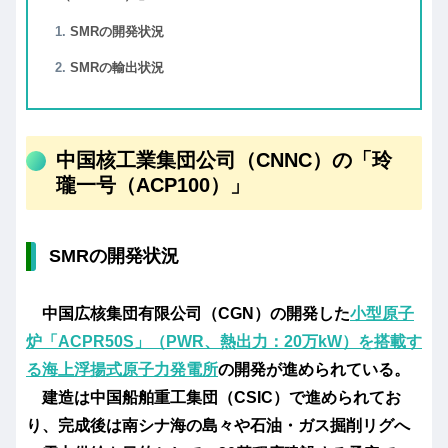
SMRの開発状況
SMRの輸出状況
中国核工業集団公司（CNNC）の「玲
瓏一号（ACP100）」
SMRの開発状況
中国広核集団有限公司（CGN）の開発した
小型原子
炉「
ACPR50S
」（PWR、熱出力：20万kW）を搭載す
る海上浮揚式原子力発電所
の開発が進められている。
建造は中国船舶重工集団（CSIC）で進められてお
り、完成後は南シナ海の島々や石油・ガス掘削リグへ