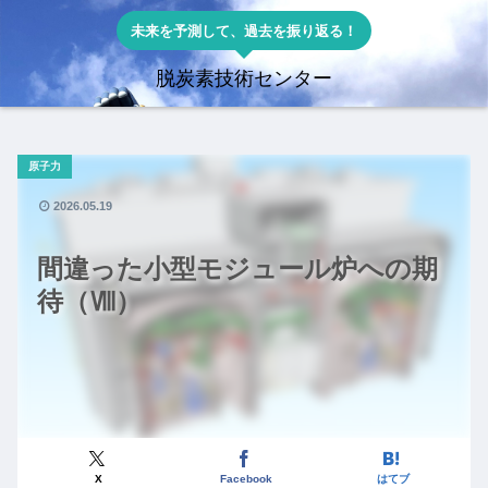
未来を予測して、過去を振り返る！
脱炭素技術センター
原子力
2026.05.19
間違った小型モジュール炉への期
待（Ⅷ）
X
Facebook
はてブ