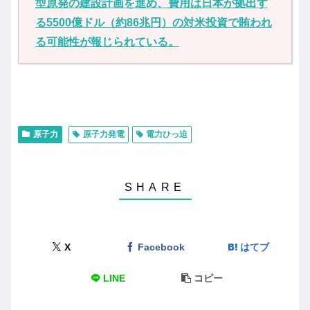
型原発の建設計画を進め、費用は日本が拠出す
る5500億ドル（約86兆円）の対米投資で賄われ
る可能性が報じられている。
原子力
原子力発電
電力ひっ迫
X
Facebook
はてブ
LINE
コピー