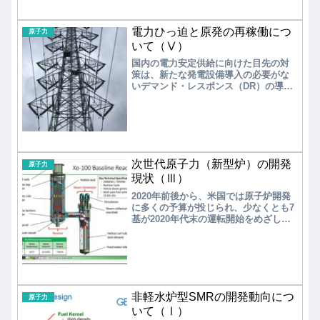
事が泊原発3号機の再稼働を容認した。
震災後、1基/年で再稼働が進められたき
電力ひっ迫と原発の再稼働につ
たが、今後加速できるのか？
原子力
いて（Ⅴ）
国内の電力安定供給に向けた目先の対
策は、新たな発電設備導入の必要がな
いデマンド・レスポンス（DR）の導入
である。将来的には仮想発電所
（VPP）の構築である。また、再生可
能エネルギーの拡大状況とリンクし
て、政府が火力発電の休廃止を制御す
ることも重要な対策である。
次世代原子力（新型炉）の開発
原子力
現状（Ⅲ）
2020年前後から、米国では原子炉開発
に多くの予算が投じられ、少なくとも7
基が2020年代末の運転開始をめざして
開発を加速している。実績のある小軽
水炉（SMR）から、各種の新型炉に至
るまで、いずれも大手原子炉メーカー
やスタートアップによる民間企業中心
の開発である。
非軽水炉型SMRの開発動向につ
原子力
いて（Ⅰ）