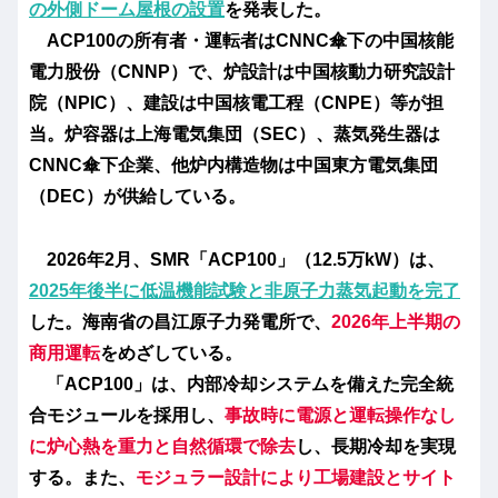
の外側ドーム屋根の設置
を発表した。
ACP100の所有者・運転者はCNNC傘下の中国核能
電力股份（CNNP）で、炉設計は中国核動力研究設計
院（NPIC）、建設は中国核電工程（CNPE）等が担
当。炉容器は上海電気集団（SEC）、蒸気発生器は
CNNC傘下企業、他炉内構造物は中国東方電気集団
（DEC）が供給している。
2026年2月、SMR「ACP100」（12.5万kW）は、
2025年後半に低温機能試験と非原子力蒸気起動を完了
した。海南省の昌江原子力発電所で、
2026年上半期の
商用運転
をめざしている。
「ACP100」は、内部冷却システムを備えた完全統
合モジュールを採用し、
事故時に電源と運転操作なし
に炉心熱を重力と自然循環で除去
し、長期冷却を実現
する。また、
モジュラー設計により工場建設とサイト