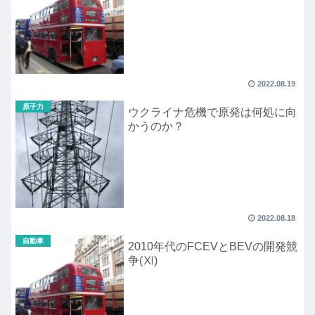
2022.08.19
原子力
ウクライナ危機で原発は何処に向
かうのか？
2022.08.18
自動車
2010年代のFCEVとBEVの開発競
争(Ⅺ)