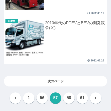
2022.08.17
自動車
2010年代のFCEVとBEVの開発競
争(Ⅹ)
2022.08.16
次のページ
前
次
1
56
57
58
61
へ
へ