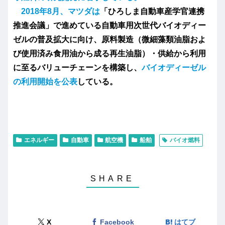
2018年8月、マツダは
「ひろしま自動車産学官連携
推進会議」で進めている自動車用次世代バイオディー
ゼルの普及拡大に向け、原料製造（微細藻類油脂およ
び使用済み食用油から成る再生油脂）・供給から利用
に至るバリューチェーンを構築し、
バイオディーゼル
の利用開始を公表
している。
エネルギー
自動車
航空機
船舶
バイオ燃料
X
Facebook
はてブ