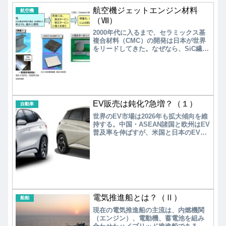
航空機ジェットエンジン材料
航空機
（Ⅷ）
2000年代に入るまで、セラミックス基
複合材料（CMC）の開発は日本が世界
をリードしてきた。なぜなら、SiC繊維
の開発・供給メーカーは日本カーボン
とUBE（元宇部興産）の2社のみであっ
た。しかし、2000年代に入り、政府か
らの開発支援が先細る中で、IHIと日本
カーボンを除く多く国内企業がCMC開
発から撤退した。しかし、米国ではGE
EV販売は鈍化?急増？（１）
が粛々とCMC開発を継続していた。
自動車
世界のEV市場は2026年も拡大傾向を維
持する。中国・ASEAN諸国と欧州はEV
普及率を伸ばすが、米国と日本のEV普
及率は停滞する。すなわち、世界のEV
導入について2極化が起きる。EV普及率
アップに関しては技術的な課題もある
が、2極化の最大の原因は政府の電動化
に向けた政策の違いにある。HVはガソ
リン車からEVへのつなぎであり、HVの
成功体験から抜け出ないと、日本の自
動車産業の没落を早々に迎えることに
電気推進船とは？（Ⅱ）
船舶
なる。
現在の電気推進船の主流は、内燃機関
（エンジン）、電動機、蓄電池を組み