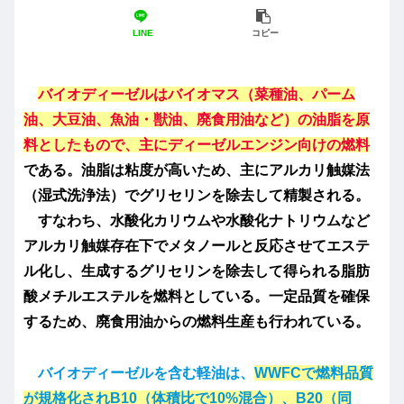
LINE
コピー
バイオディーゼルはバイオマス（菜種油、パーム
油、大豆油、魚油・獣油、廃食用油など）の油脂を原
料としたもので、主にディーゼルエンジン向けの燃料
である。油脂は粘度が高いため、主にアルカリ触媒法
（湿式洗浄法）でグリセリンを除去して精製される。
すなわち、水酸化カリウムや水酸化ナトリウムなど
アルカリ触媒存在下でメタノールと反応させてエステ
ル化し、生成するグリセリンを除去して得られる脂肪
酸メチルエステルを燃料としている。一定品質を確保
するため、廃食用油からの燃料生産も行われている。
バイオディーゼルを含む軽油は、
WWFCで燃料品質
が規格化されB10（体積比で10%混合）、B20（同