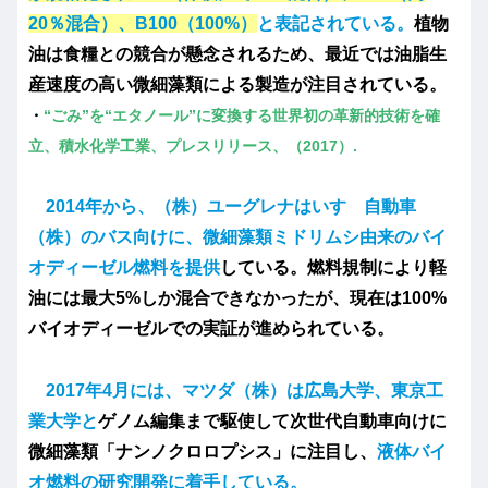
20％混合）、B100（100%）
と表記されている。
植物
油は食糧との競合が懸念されるため、最近では油脂生
産速度の高い微細藻類による製造が注目されている。
・
“ごみ”を“エタノール”に変換する世界初の革新的技術を確
立、積水化学工業、プレスリリース、（2017）.
2014年から、（株）ユーグレナはいすゞ自動車
（株）のバス向けに、微細藻類ミドリムシ由来のバイ
オディーゼル燃料を提供
している。燃料規制により軽
油には最大5%しか混合できなかったが、現在は100%
バイオディーゼルでの実証が進められている。
2017年4月には、マツダ（株）は広島大学、東京工
業大学と
ゲノム編集まで駆使して次世代自動車向けに
微細藻類「ナンノクロロプシス」に注目し、
液体バイ
オ燃料の研究開発に着手している。