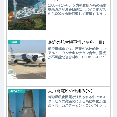
1990年代から、火力発電所からの温室
効果ガス削減を目的に、ボイラ排ガス
からCO2を分離回収して貯留する技術
（CCS: Carbon dioxide capture and
storage）の開発が進められてきた。
CO2回収システム搭載船は、火力発電
用に開発されてきたCCSシステムを船
舶用にカスタマイズして搭載すること
で、エンジン排ガスからのCO2を分離
最近の航空機事情と材料（Ⅲ）
回収することを目的としている。
航空機
航空機構造では、溶接が比較的難しい
アルミニウム合金やチタン合金、溶接
が不可能な複合材料（CFRP、GFRP）
などが多用されているため、胴体外板
同士の締結や外板と補強部材の締結な
どに、リベットやボルトによる機械継
手が多く採用されているのが現状であ
る。 これら航空機構造の機械継手部
や溶接継手部では安全率を高く設定す
る必要があり、機体の軽量化の障害と
なっている。そのため摩擦撹拌接合
火力発電所の仕組み(Ⅴ)
エネルギー
（FSW）、線形摩擦接合（LFW）、積
地球温暖化問題が注目される中でガス
層造形（AM）などの高い信頼性を保持
タービンの高温化による高効率化が進
できる新しい製造技術の開発が進めら
められ、ガスタービン・コンバインド
れている。
サイクル発電システム（GTCC）の導入
が進められた。ガスタービン高温部品