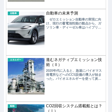
ニア、カーボンリサイクル製品）を重
要戦略分野とし、重点的に取り組む。
自動車の未来予測
自動車
ゼロエミッション自動車の実現に向
け、現行の蓄電池性能の観点から、ガ
ソリン車・ディーゼル車はハイブリッ
ド車（HEV）を経て、小中型車（小型
バス、小型トラックを含む）は電気自
動車（BEV）に向かい、バス・トラッ
クなどの大型車は燃料電池車（FCEV）
化の方向が見えてきた。超大型車に関
しては、水素エンジン車の可能性があ
るが、性能と経済性の両面から燃料電
池車との比較が必要である。
進むネガティブエミッション技
エネルギー
術（Ⅱ）
2020年代に入ると、急速にバイオマス
発電所などへのCCS設備の導入が始ま
った。バイオエネルギーを使って炭素
を回収・貯留するBECCSの１種であ
る。基本的にバイオマス発電所はCO2
排出量が実質ゼロとみなされるため、
付帯されたCO2分離・回収（CCS）設
備が稼働すれば、大気中のCO2を減ら
すネガティブ・エミッション（負の排
CO2回収システム搭載船とは？
出）発電所となる。具体的な、貯留・
船舶
固定化については、様々である。
（Ⅰ）