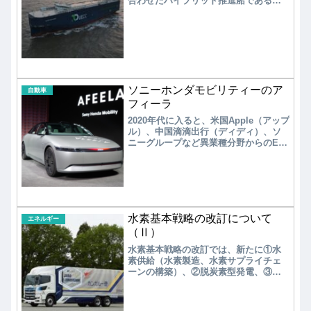
合わせたハイブリッド推進船である。
現時点で、船舶用蓄電池の容量とコス
トがディーゼルエンジンのレベルに達
していないため、船種に応じてエンジ
ンと蓄電池を組み合わせることでエネ
ルギー効率の高効率化が図られてい
る。
ソニーホンダモビリティーのア
自動車
フィーラ
2020年代に入ると、米国Apple（アップ
ル）、中国滴滴出行（ディディ）、ソ
ニーグループなど異業種分野からのEV
参入が始まった。従来のEVの延長線上
ではない、新たな変革が期待される。
ソニーはデザイン・センサー・音響シ
ステム・第5世代通信（5G）・エンター
テインメントなど車載システムのほ
か、次世代型移動サービス「ＭaaS（マ
水素基本戦略の改訂について
ース）」のソフト分野に集中する。
エネルギー
（Ⅱ）
水素基本戦略の改訂では、新たに①水
素供給（水素製造、水素サプライチェ
ーンの構築）、②脱炭素型発電、③燃
料電池、④水素の直接利用（脱炭素型
鉄鋼、脱炭素型化学製品、水素燃料
船）、⑤水素化合物活用（燃料アンモ