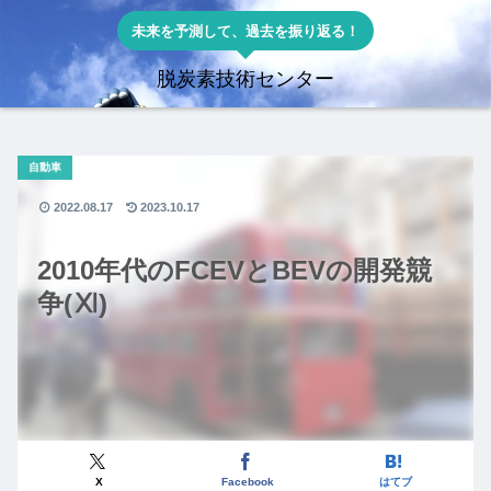
未来を予測して、過去を振り返る！
脱炭素技術センター
自動車
2022.08.17
2023.10.17
2010年代のFCEVとBEVの開発競
争(Ⅺ)
X
Facebook
はてブ