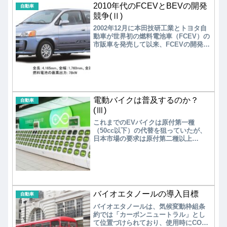
2010年代のFCEVとBEVの開発
自動車
競争(Ⅱ)
2002年12月に本田技研工業とトヨタ自
動車が世界初の燃料電池車（FCEV）の
市販車を発売して以来、FCEVの開発は
日本が世界をリードした。2015年12月
には、FCEV「MIRAI（ミライ）」の国
内販売を実現し、2020年12月、新型
MIRAIを発売した。一方、本田技研工業
は2016年3月に量産型の
FCEV「CLARITY FUEL CELL（クラリ
電動バイクは普及するのか？
ティフューエルセル）」を発売した。
自動車
(Ⅲ)
これまでのEVバイクは原付第一種
（50cc以下）の代替を狙っていたが、
日本市場の要求は原付第二種以上
（51cc以上）に変化している。EVバイ
クの普及には、高性能蓄電池（容量：
1.0kW以上）の搭載によるラインアップ
が必須である。ユーザーが用途に応じ
て選択できるよう認知度を上げる。一
方、バッテリー交換サービスは、商用
バイオエタノールの導入目標
車を中心にEVバイクの普及には一定の
自動車
役割を果たすが、ツーリングを求める
バイオエタノールは、気候変動枠組条
ユーザーには高性能蓄電池の搭載や水
約では「カーボンニュートラル」とし
素エンジン車による対応が重要であ
て位置づけられており、使用時にCO2