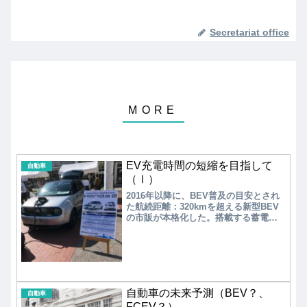
Secretariat office
EV充電時間の短縮を目指して
自動車
（Ⅰ）
2016年以降に、BEV普及の目安とされ
た航続距離：320kmを超える新型BEV
の市販が本格化した。搭載する蓄電池
の大容量化が進められ順調に航続距離
を伸ばす一方で、欧米を中心に充電時
間の短縮化を図るために高出力の急速
充電スタンドの設置が加速されてい
る。欧米のEVメーカーは高コスト化と
はなるが、充電時間をエンジン車の給
自動車の未来予測（BEV？、
油時間並みに短縮化して利便性を増す
自動車
方向を目指している。
FCEV？）