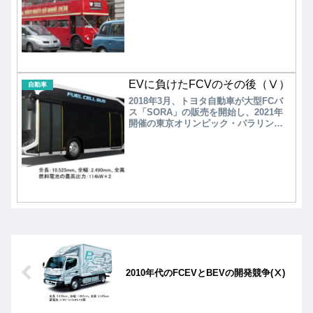
る。
排出量には計上されない。そのため自
動車用ガソリンの代替燃料としてバイ
オエタノールを使用できれば、CO2排
出量の削減につながる。
EVに負けたFCVのその後（Ⅴ）
自動車
2018年3月、トヨタ自動車が大型FCバ
ス「SORA」の販売を開始し、2021年
開催の東京オリンピック・パラリンピ
ックに向けて東京都に納入されて以
降、国内ではFCバスに関する大きな動
きは見られない。「SORA」は、いすゞ
自動車と日野自動車の合弁会社である
ジェイ・バスの小松事業所で生産され
ている。
2010年代のFCEVとBEVの開発競争(Ⅹ)