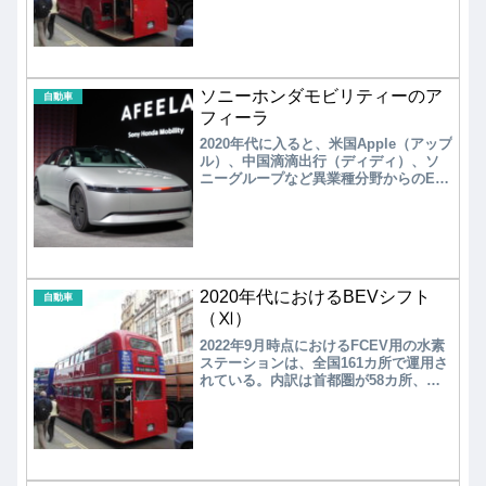
ーゲングループはシェア10.1%である。
残念ながら、日本は5位の日産・ルノ
ー・三菱自動車連合がシェア5.5%で、
27位の本田技研工業と29位のトヨタ自
動車加えてもシェア6.2%と低迷してい
ソニーホンダモビリティーのア
る
自動車
フィーラ
2020年代に入ると、米国Apple（アップ
ル）、中国滴滴出行（ディディ）、ソ
ニーグループなど異業種分野からのEV
参入が始まった。従来のEVの延長線上
ではない、新たな変革が期待される。
ソニーはデザイン・センサー・音響シ
ステム・第5世代通信（5G）・エンター
テインメントなど車載システムのほ
か、次世代型移動サービス「ＭaaS（マ
2020年代におけるBEVシフト
ース）」のソフト分野に集中する。
自動車
（Ⅺ）
2022年9月時点におけるFCEV用の水素
ステーションは、全国161カ所で運用さ
れている。内訳は首都圏が58カ所、中
京圏が49カ所、関西圏が19カ所、九州
圏が14カ所、その他21カ所と、四大都
市圏と四大都市圏を結ぶ幹線沿いを中
心に整備が進められている。