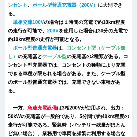
ンセント
、
ポール型普通充電器（200V）
に大別でき
る。
単相交流100V
の場合は１時間の充電で約10km程度
の走行が可能で、
200V
を使用した場合は30分の充電で
約10km程度の走行が可能となる。
ポール型普通充電器
は、
コンセント型（ケーブル無
し）
の充電器と
ケーブル型
の充電器の2種類がある。コ
ンセント型充電器では、コンセントの種類により充電
できる車種が限られる場合がある。また、ケーブル型
のポール型普通充電器では、充電できない車種があ
る。
一方、
急速充電設備
は3相200Vが使用され、出力：
50kWの充電器が一般的であり、5分間で約40km程度の
走行が可能である。緊急時（バッテリー残量がほとん
ど無い場合）、業務用で車両を頻繁に利用する場合な