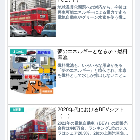
地球温暖化問題への対応から、今後は
再生可能エネルギーによる電力で走る
電気自動車やグリーン水素を使う燃料
電池自動車などが主要な位置を占め
る。加えて、液体バイオ燃料が低価格
で供給できるようになれば、従来の内
燃機関自動車の復活も夢ではない。
夢のエネルギーとなるか？燃料
はじめに
電池
燃料電池も、いろいろな用途がある
「夢のエネルギー」と喧伝され、水素
を燃料として水しか排出しないことか
ら「究極のエコエネルギー」と表され
てきた。果たして、実用化は進むので
あろうか？
2020年代におけるBEVシフト
自動車
（Ⅰ）
2021年の電気自動車（BEV）の総販売
台数は448万台。ランキング1位のテス
ラはシェア20.9%、2位の上海汽車集団
のシェアは13.3%、3位のフォルクスワ