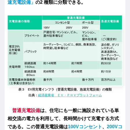
速充電設備」
の2 種類に分類できる。
表３ EV用充電インフラ（普通充電設備、急速充電設備）の種類
出典：
経済産業省 ＥＶ・ＰＨＶプラットフォーム
普通充電設備
は、住宅にも一般に施設されている単
相交流の電力を利用して、長時間かけて充電する方式
である。この普通充電設備は
100Vコンセント
、
200Vコ