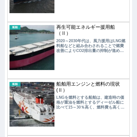
していないため、船種に応じてエンジ
ンと蓄電池を組み合わせることでエネ
ルギー効率の高効率化が図られてい
る。
再生可能エネルギー援用船
船舶
（Ⅱ）
2020～2030年代は、風力援用はLNG燃
料船などと組み合わされることで燃費
改善によりCO2排出量の抑制が進めら
れる。将来的には、水素・アンモニア
燃料やバイオ燃料などの使用によるゼ
ロエミッション船が実用化され、燃費
改善のために風力援用が搭載される。
船舶用エンジンと燃料の現状
船舶
(Ⅱ）
LNGを燃料とする船舶は、建造時の価
格が重油を燃料とするディーゼル船に
比べて15～30％高く、燃料費も高くな
る。しかし、環境規制の厳しさが増す
中で、高価な低硫黄重油の採用に比べ
てLNGは価格競争力があると考えられ
ている。世界的に2010年に竣工済18隻
だったLNG燃料船が、2020年には就航
中が175隻、発注済みが200隻を超える