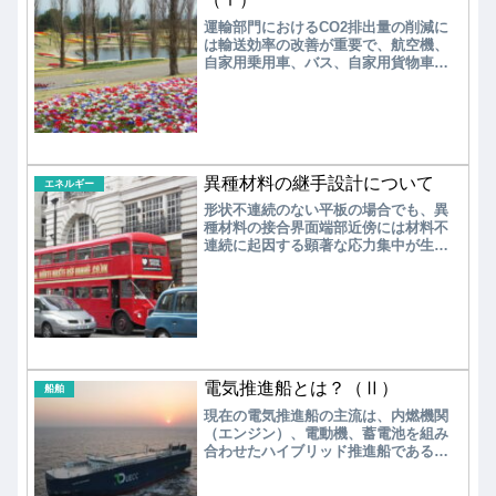
運輸部門におけるCO2排出量の削減に
は輸送効率の改善が重要で、航空機、
自家用乗用車、バス、自家用貨物車が
対象として有効である。 現在、自家
用乗用車、短距離用のバスや自家用貨
物車は、EV化が急速に進められてい
る。また、長距離用のバスや自家用貨
物車のFCEV化が検討されている。一
方、長距離用のバスや自家用貨物車、
異種材料の継手設計について
EV化やFCEV化が困難な航空機につい
エネルギー
ては、液体燃料の脱炭素化が選択肢の
形状不連続のない平板の場合でも、異
一つと考えられる。
種材料の接合界面端部近傍には材料不
連続に起因する顕著な応力集中が生じ
る。そのためアルミ合金ー炭素鋼や
CFRPー炭素鋼などの異種材料継手の設
計法の概念を構築し、継手設計指針と
して体系的にまとめる必要がある。
電気推進船とは？（Ⅱ）
船舶
現在の電気推進船の主流は、内燃機関
（エンジン）、電動機、蓄電池を組み
合わせたハイブリッド推進船である。
現時点で、船舶用蓄電池の容量とコス
トがディーゼルエンジンのレベルに達