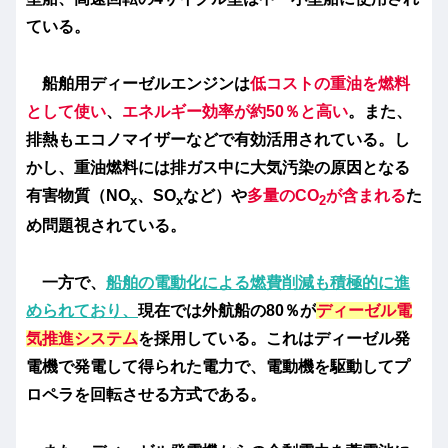
ている。
船舶用ディーゼルエンジンは
低コストの重油を燃料
として使い
、
エネルギー効率が約50％と高い
。また、
排熱もエコノマイザーなどで有効活用されている。し
かし、重油燃料には排ガス中に大気汚染の原因となる
有害物質（NO
、SO
など）や
多量のCO
が含まれる
た
x
x
2
め問題視されている。
一方で、
船舶の電動化による燃費削減も積極的に進
められており、
現在では外航船の80％が
ディーゼル電
気推進システム
を採用している。これはディーゼル発
電機で発電して得られた電力で、電動機を駆動してプ
ロペラを回転させる方式である。