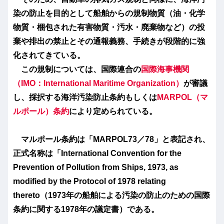
染の防止を目的として船舶からの規制物質（油・化学
物質・梱包された有害物質・汚水・廃棄物など）の投
棄や排出の禁止とその通報義務、手続きが段階的に強
化されてきている。
この規制については、国際連合の
国際海事機関
（IMO：International Maritime Organization）
が審議
し、採択する海洋汚染防止条約もしくは
MARPOL
（
マ
ルポール
）条約
により定められている。
マルポール条約は「MARPOL73／78」と表記され、
正式名称は「International Convention for the
Prevention of Pollution from Ships, 1973, as
modified by the Protocol of 1978 relating
thereto（1973年の船舶による汚染の防止のための国際
条約に関する1978年の議定書）である。