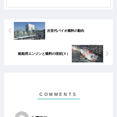
る。
次世代バイオ燃料の動向
船舶用エンジンと燃料の現状(Ⅱ）