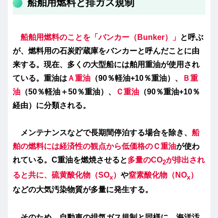
船舶用燃料と排ガス規制
船舶用燃料のことを「バンカー（Bunker）」
と呼ぶ
が、燃料用の石炭貯蔵庫をバンカーと呼んだことに由
来する。現在、多くの大型船には舶用重油が使用され
ている。重油は
Ａ重油
（90％軽油+10％重油）、
Ｂ重
油
（50％軽油＋50％重油）、
Ｃ重油
（90％重油+10％
経由）に分類される。
メンテナンスなどで長期間停泊する場合を除き、
船
舶の燃料には経済性の観点から低価格のＣ重油
が使わ
れている。C重油を燃焼させると
多量のCO
が排出され
2
ると共に、
硫黄酸化物（SO
）
や
窒素酸化物（NO
）
x
x
などの大気汚染物質が多量に発生する。
そのため、自動車の排気ガス規制と同様に、海洋汚