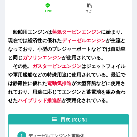
LINE
コピー
船舶用エンジンは
蒸気タービンエンジン
に始まり、
現在では経済性に優れた
ディーゼルエンジン
が主流と
なっており、小型のプレジャーボートなどでは自動車
と同じ
ガソリンエンジン
が使用されている。
その他、
ガスタービンエンジン
はジェットフォイル
や軍用艦船などの特殊用途に使用されている。最近で
は静粛性に優れた
電
動
気推進
が大型客船などに使用さ
れており、用途に応じてエンジンと蓄電池を組み合わ
せた
ハイブリッド推進船
が実用化されている。
目次
ディーゼルエンジンと電動化