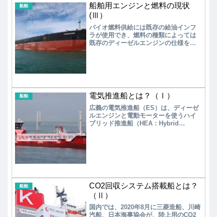
船舶用エンジンと燃料の現状
までに急増している。
船舶
(Ⅲ）
バイオ燃料供給には既存の給油インフ
ラが使用でき、燃料の種類によっては
既存のディーゼルエンジンの仕様を変
更せずに、船舶用燃料として使用が可
能（ドロップイン燃料）である。ただ
し、バイオ燃料の導入拡大には低コス
トと共に供給可能量が課題であり、現
時点では船舶への供給方式の検討やバ
イオ燃料による試験走行に留まってい
電気推進船とは？（Ⅰ）
る。
船舶
広義の電気推進船（ES）は、ディーゼ
ルエンジンと電動モーターを使うハイ
ブリッド推進船（HEA：Hybrid
Electric Ship）、蓄電池の電気のみで
航行する完全電気推進船（PEA：Pure
Electric Ship）、燃料電池を使った燃
料電池推進船（FCES：Fuel Cell
Electric Ship）に分類される。
CO2回収システム搭載船とは？
船舶
（Ⅱ）
国内では、2020年8月に三菱造船、川崎
汽船、日本海事協会が、陸上用のCO2