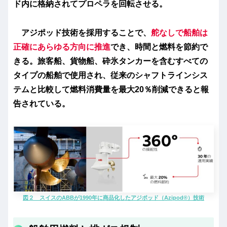
ド内に格納されてプロペラを回転させる。
アジポッド技術を採用することで、
舵なしで船舶は
正確にあらゆる方向に推進
でき、時間と燃料を節約で
きる。旅客船、貨物船、砕氷タンカーを含むすべての
タイプの船舶で使用され、従来のシャフトラインシス
テムと比較して燃料消費量を最大20％削減できると報
告されている。
図２ スイスのABBが1990年に商品化したアジポッド（Azipod®）技術