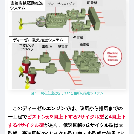
図１ 現在主流となっている船舶の推進システム
このディーゼルエンジンでは、吸気から排気までの
一工程で
ピストンが2回上下する2サイクル型
と
4回上下
する4サイクル型
があり、低速回転の2サイクル型は大
型船、高速回転の4サイクル型は中・小型船に使用され