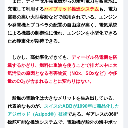
また、ディーゼル発電機からの余剰電力を蓄電池に
充電して利用する
ハイブリッド推進システム
も、電力
需要の高い大型客船などで採用されている。エンジン
や発電機とプロペラの配置の自由度が高く、電気系統
による機器の制御性に優れ、エンジンを小型化できる
ため静粛化が期待できる。
しかし、高効率化できても、
ディーゼル発電機を搭
載するかぎり、燃料に重油を使うことで排ガス中に大
気汚染の原因となる有害物質（NOx、SOxなど）や多
量のCO
が含まれることに変わりはない。
2
船舶の電動化は大きなメリットを生み出している。
代表的なものが、
スイスのABBが1990年に商品化した
アジポッド（Azipod®）技術
である。ギアレスの360°
操舵可能な推進システムで、電動機が船外の海中ポッ