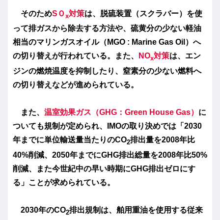
そのため
SＯ
対策
は、脱硫装置（スクラバー）を使
x
って排ガスから除去する方法や、硫黄分の少ない軽油
相当のマリンガスオイル（MGO : Marine Gas Oil）へ
の切り替えが行われている。また、
NO
対策
は、エン
x
ジンの燃焼温度を抑制したり、窒素分の少ない燃料へ
の切り替えなどが進められている。
また、
温室効果ガス（GHG：Green House Gas）
に
ついても規制が定められ、IMOの取り決めでは「2030
年までに単位輸送量当たりのCO
排出量を2008年比
2
40%削減、2050年までにGHG排出総量を2008年比50%
削減、また今世紀中の早い時期にGHG排出ゼロにす
る」ことが求められている。
2030年のCO
排出規制は、舶用重油を使用する従来
2