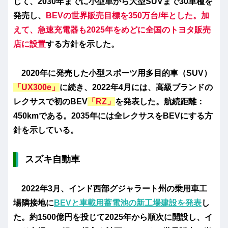
じて、2030年までに小型車から大型SUVまで30車種を
発売し、
BEVの世界販売目標を350万台/年とした。加
えて、急速充電器も2025年をめどに全国のトヨタ販売
店に設置
する方針を示した。
2020年に発売した小型スポーツ用多目的車（SUV）
「UX300e」
に続き、2022年4月には、高級ブランドの
レクサスで初のBEV
「RZ」
を発表した。航続距離：
450kmである。2035年には全レクサスをBEVにする方
針を示している。
スズキ自動車
2022年3月、インド西部グジャラート州の乗用車工
場隣接地に
BEVと車載用蓄電池の新工場建設を発表
し
た。約1500億円を投じて2025年から順次に開設し、イ