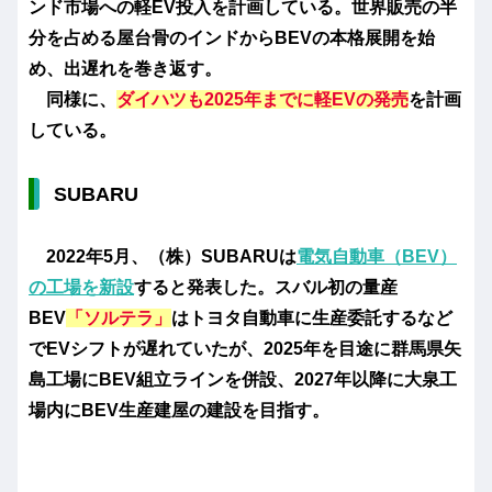
ンド市場への軽EV投入を計画している。世界販売の半
分を占める屋台骨のインドからBEVの本格展開を始
め、出遅れを巻き返す。
同様に、
ダイハツも2025年までに軽EVの発売
を計画
している。
SUBARU
2022年5月、（株）SUBARUは
電気自動車（BEV）
の工場を新設
すると発表した。スバル初の量産
BEV
「ソルテラ」
はトヨタ自動車に生産委託するなど
でEVシフトが遅れていたが、2025年を目途に群馬県矢
島工場にBEV組立ラインを併設、2027年以降に大泉工
場内にBEV生産建屋の建設を目指す。