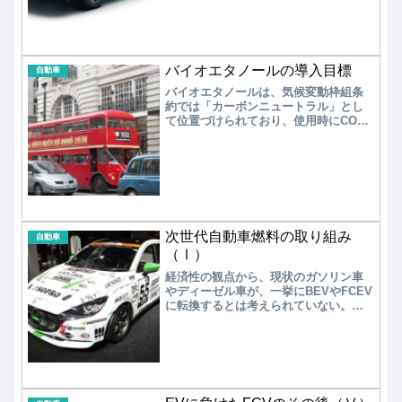
最大の原因は政府の電動化に向けた政
策の違いにある。HVはガソリン車から
EVへのつなぎであり、日本はHVの成功
体験から抜け出さないと自動車産業の
没落を迎えることになる。
バイオエタノールの導入目標
自動車
バイオエタノールは、気候変動枠組条
約では「カーボンニュートラル」とし
て位置づけられており、使用時にCO2
排出量には計上されない。そのため自
動車用ガソリンの代替燃料としてバイ
オエタノールを使用できれば、CO2排
出量の削減につながる。
次世代自動車燃料の取り組み
自動車
（Ⅰ）
経済性の観点から、現状のガソリン車
やディーゼル車が、一挙にBEVやFCEV
に転換するとは考えられていない。特
に、新興国を中心として従来のガソリ
ン車やディーゼル車を利用しつつ、低
環境負荷のバイオ燃料（Biofuel）や合
成燃料（e-fuel）を使用する移行期間が
存在するであろう。一方、米国、ブラ
ジル、EUを中心にバイオ燃料の生産量