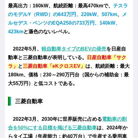
最高出力：160kW、航続距離：最高470kmで、
テスラ
のモデルY（RWD）の643万円、220kW、507km
、
メ
ルセデス・ベンツのEQA250の733万円、140kW、
423km
と遜色のないレベル。
2022年5月、
軽自動車タイプのBEVの発売
を日産自
動車と三菱自動車が表明している。
日産自動車「サク
ラ」
と
三
菱自動車「eKクロスEV」
は、航続距離：最大
180km、価格：230～290万円台（国からの補助金：最
大55万円）と低コストである。
三菱自動車
2022年3月、2030年に世界販売に占める
電動車の割
合を50%にする目標を掲げる三菱自動車
は、2024年か
らタイ工場（年産能力：約40万台）で生産する乗用車