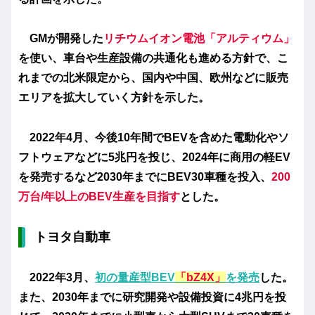
GMが開発した
リチウムイオン電池「アルティウム」
を使い、車台や生産設備の共通化も進める方針で、こ
れまでの北米限定から、国内や中国、欧州などに販売
エリアを拡大していく方針を示した。
2022年4月、今後10年間でBEVを含めた電動化やソ
フトウェアなどに5兆円を投じ、2024年に商用の軽EV
を発売するなど2030年までにBEV30車種を投入、
200
万台/年以上のBEV生産を目指す
とした。
トヨタ自動車
2022年3月、
初の量産型BEV
「bZ4X」
を発売
した。
また、2030年までに研究開発や設備投資に4兆円を投