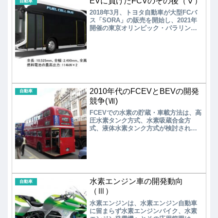
EVに負けたFCVのその後（Ⅴ）
は急速に伸びているが、現状は製造原
自動車
料が食料と競合する「第一世代のバイ
2018年3月、トヨタ自動車が大型FCバ
オエタノール」が主流である。食料と
ス「SORA」の販売を開始し、2021年
競合しない第二世代のセルロース、第
開催の東京オリンピック・パラリンピ
三世代の藻類の開発が始まっている
ックに向けて東京都に納入されて以
が、合成燃料e-fuelと共に低コスト化が
降、国内ではFCバスに関する大きな動
大きな課題である。
きは見られない。「SORA」は、いすゞ
自動車と日野自動車の合弁会社である
ジェイ・バスの小松事業所で生産され
ている。
2010年代のFCEVとBEVの開発
自動車
競争(Ⅶ)
FCEVでの水素の貯蔵・車載方法は、高
圧水素タンク方式、水素吸蔵合金方
式、液体水素タンク方式が検討された
が、2001年4月に自動車への水素タンク
積載が解禁され、水素吸蔵合金方式か
ら高圧水素タンク方式が主流となって
いる。これに合わせて水素ステーショ
ンの開設が進められているが。ステー
ション内に水素製造装置を有し、都市
水素エンジン車の開発動向
ガス、LPG、ナフサなどから水素を製
自動車
造するオンサイト型と、外部で製造さ
（Ⅲ）
れた水素を圧縮水素、液体水素
水素エンジンは、水素エンジン自動車
（-253℃）の形で、カードル、トレーラ
に留まらず水素エンジンバイク、水素
ーでステーションまで輸送するオフサ