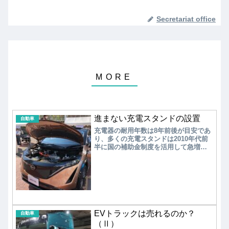
Secretariat office
進まない充電スタンドの設置
自動車
充電器の耐用年数は8年前後が目安であ
り、多くの充電スタンドは2010年代前
半に国の補助金制度を活用して急増し
たもので、現在は耐用年数を迎えてお
り、充電器設置総数は3万基で頭打ちの
状態にある。政府の掲げる「2030年に
15万基」の目標には遠く及ばない。現
在、さらなる充電スタンド増設には国
の補助金制度による後押しが不可欠な
状況にある。今後、ガソリンスタンド
への併設など、安全対策を含めた法制
EVトラックは売れるのか？
自動車
化も必要である。
（Ⅱ）