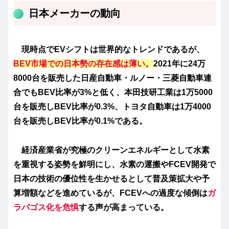
日本メーカーの動向
現時点でEVシフトは世界的なトレンドであるが、
BEV市場での日本勢の存在感は薄い。
2021年に24万
8000台を販売した日産自動車・ルノー・三菱自動車連
合でもBEV比率が3%と低く、本田技研工業は1万5000
台を販売しBEV比率が0.3%、トヨタ自動車は1万4000
台を販売しBEV比率が0.1%である。
経済産業省が究極のクリーンエネルギーとして水素
を重視する姿勢を鮮明にし、水素の運搬やFCEV開発で
日本の技術の優位性を生かせるとして普及策拡大や予
算増額などを進めているが、FCEVへの過度な傾倒は
ガ
ラパゴス化を危惧
する声が高まっている。