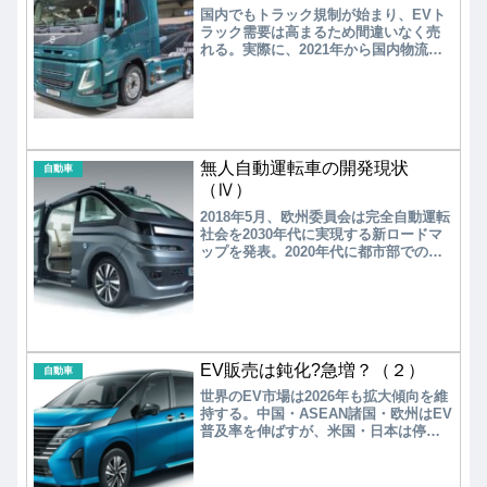
国内でもトラック規制が始まり、EVト
ラック需要は高まるため間違いなく売
れる。実際に、2021年から国内物流大
手のEVトラック導入が始まったことか
らも明らかである。ラストワンマイル
輸送でのEVトラック導入に始まり、用
途に応じて中・長距離輸送、FCEVトラ
ックにまで市場は拡大する。日本はト
ラック規制が遅れたこともあり、ダイ
無人自動運転車の開発現状
ムラー・トラック傘下の三菱ふそうト
自動車
ラック・バスを除けば、EVトラックの
（Ⅳ）
ラインアップは圧倒的に遅れている。
2018年5月、欧州委員会は完全自動運転
今後、海外トラックメーカーとのEVト
社会を2030年代に実現する新ロードマ
ラック、FCEVトラックの技術提携や製
ップを発表。2020年代に都市部での低
品輸入が進むであろう。国内トラック
速自動運転を可能にし、2030年代に完
メーカーの奮起を期待したい。
全自動運転が標準となる社会を目指
す。欧州の無人自動運転車はドイツと
フランスが牽引している。
EV販売は鈍化?急増？（２）
自動車
世界のEV市場は2026年も拡大傾向を維
持する。中国・ASEAN諸国・欧州はEV
普及率を伸ばすが、米国・日本は停滞
する。すなわち、世界のEV導入は2極化
が起きる。EV普及率アップに関しては
各国の技術的な課題も多いが、2極化の