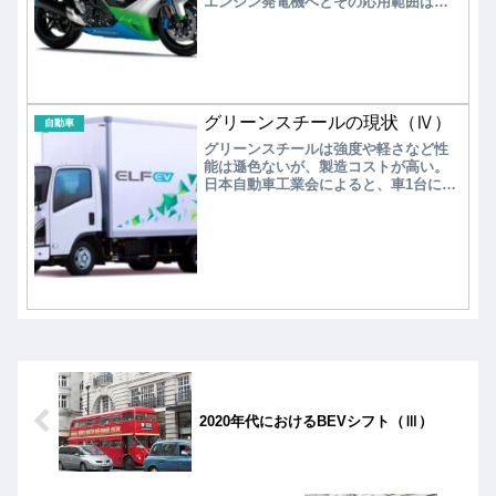
エンジン発電機へとその応用範囲は広
イト型に分けられる。最近では、再生
い。しかし、水素エンジンは単に燃料
可能エネルギーを使ってグリーン水素
のガソリンを水素に置き換えるだけで
を供給するオンサイト型水素ステーシ
なく、水素タンクを含めた幾つかの開
ョンも開設が行われている。
発課題が内在している。持続可能な真
のカーボンニュートラルを目指すため
には、エネルギー効率は重要課題であ
グリーンスチールの現状（Ⅳ）
る。競合する水素エンジン、燃料電
自動車
池、合成燃料（e-fuel）について使い分
グリーンスチールは強度や軽さなど性
けは可能であろうか？
能は遜色ないが、製造コストが高い。
日本自動車工業会によると、車1台に必
要な鋼材は1.5トンで、CO2を3割削減す
るには3万円/台のコスト増になる。現
状、自動車メーカーへの導入はゆっく
と進んでいるのが実情である。
2020年代におけるBEVシフト（Ⅲ）