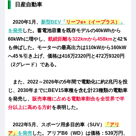
日産自動車
2020年1月、
新型BEV「
リーフe+（イープラス）
」
を発売
した。蓄電池容量を既存モデルの40kWhから
60kWhに増やし、
航続距離を322kmから458km
と42％
も伸ばした。モーターの最高出力は110kWから160kW
へ45％引き上げ、価格は416万2320円と472万9320円
（2グレード）である。
また、2022～2026年の5年間で電動化に約2兆円を投
じ、2030年までにBEV15車種を含む計23種類の電動車
を発売し、
販売車種に占める電動車割合を全世界で半
分以上に高める方針
を表明した。
2022年5月、スポーツ用多目的車（SUV）
「アリ
ア」
を発売
した。アリアB6（WD）は価格：539万円、