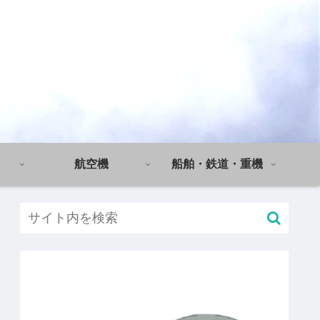
航空機
船舶・鉄道・重機