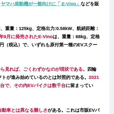
、
ヤマハ発動機が一般向けに「 E-Vino」
などを販
、重量：125kg、定格出力:0.58kW、航続距離：
0年9月に発売されたE-Vino
は、重量：68kg、定格
.46万円（税込）で、いずれも原付第一種のEVスクー
から見れば、ごくわずかなのが現状である。
四輪
フトが進み始めているのとは対照的である。
2021
万台で、その内EVバイクは数千台
に留まってい
自動車とは異なる難しさ
がある。これは市販EVバ