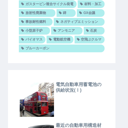
ガスタービン複合サイクル発電
材料・加工
放射性廃棄物
碑
GX会議
事故耐性燃料
ネガティブエミッション
小型原子炉
アンモニア
石炭
バイオマス
電動航空機
空飛ぶクルマ
ブルーカーボン
電気自動車用蓄電池の
供給状況(Ⅰ)
最近の自動車用構造材