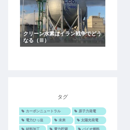
クリーン水素はイラン戦争でどう
なる（Ⅲ）
タグ
カーボンニュートラル
原子力発電
電力ひっ迫
未来
太陽光発電
材料加工
電力貯蔵
バイオ燃料