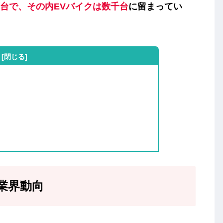
万台で、その内EVバイクは数千台
に留まってい
業界動向