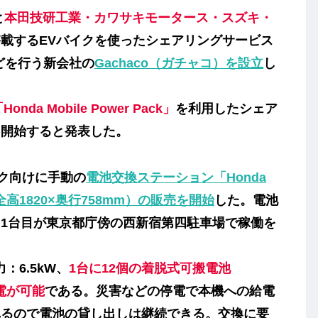
と
本田技研工業・カワサキモータース・スズキ・
載するEVバイクを使ったシェアリングサービス
どを行う新会社の
Gachaco（ガチャコ）を設立
し
「
Honda Mobile Power Pack
」
を利用したシェア
ら開始すると発表した。
イク向けに手動の
電池交換ステーション「Honda
960×全高1820×奥行758mm）の販売を開始
した。電池
1台目が東京都庁傍の西新宿第四駐車場で稼働を
：6.5kW、
1台に12個の着脱式可搬電池
電が可能
である。災害などの停電で本機への給電
れるので電池の貸し出しは継続できる。交換に要