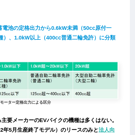
電池の定格出力から0.6kW未満（50cc原付一
二種）、1.0kW以上（400cc普通二輪免許）に分類
モーター定格出力による区分
る主要メーカーのEVバイクの機種は多くはない。
2022年5月生産終了モデル）のリースのみと
法人向