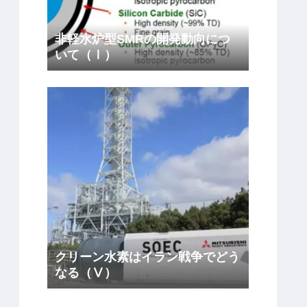
非軽水炉型SMRの開発動向につ
いて（Ⅰ）
クリーン水素はイラン戦争でどう
なる（Ⅴ）