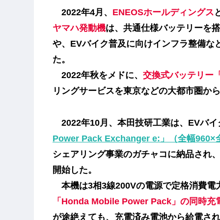
2022年4月、
ENEOSホールディングス
ヤマハ発動機
は、共通仕様バッテリーを搭
や、EVバイク普及に向けインフラ整備な
た。
2022年秋をメドに、
交換式バッテリー
リングサービスを東京などの大都市圏か
2022年10月、本田技研工業は、EVバ
Power Pack Exchanger e:」（全幅
シェアリング事業のガチャコに納品され、
開始した。
本機は3相3線200Vの電源で定格消費電力
「
Honda Mobile Power Pack
」の同時充
が途絶えても、充電済み電池から給電さ