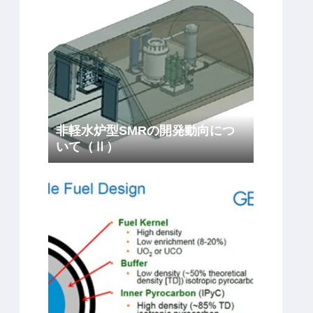
非軽水炉型SMRの開発動向につ
いて（Ⅱ）