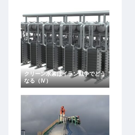
クリーン水素はイラン戦争でどう
なる（Ⅳ）