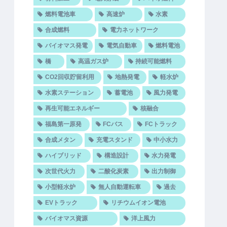
燃料電池車
高速炉
水素
合成燃料
電力ネットワーク
バイオマス発電
電気自動車
燃料電池
橋
高温ガス炉
持続可能燃料
CO2回収貯留利用
地熱発電
軽水炉
水素ステーション
蓄電池
風力発電
再生可能エネルギー
核融合
福島第一原発
FCバス
FCトラック
合成メタン
充電スタンド
中小水力
ハイブリッド
構造設計
水力発電
次世代火力
二酸化炭素
出力制御
小型軽水炉
無人自動運転車
過去
EVトラック
リチウムイオン電池
バイオマス資源
洋上風力