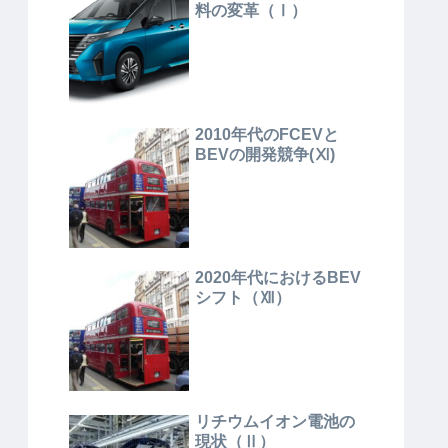
料の変革（Ⅰ）
2010年代のFCEVと
BEVの開発競争(Ⅺ)
2020年代におけるBEV
シフト（Ⅻ）
リチウムイオン電池の
現状（Ⅱ）