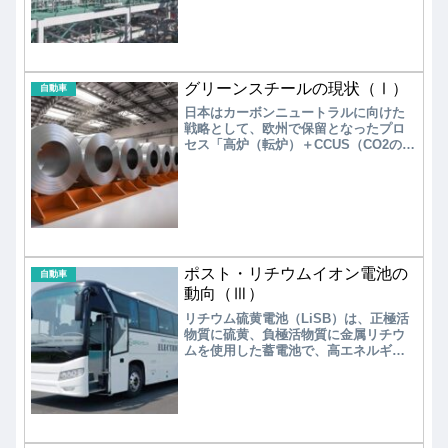
代替となる「バイオジェット燃料
（SAF）」がある。現在、自動車、航
空機、船舶、鉄道などでの実証試験が
進められているが、継続して使用する
ためには低コスト化が大きな課題であ
る。脱炭素化をリードするために、日
グリーンスチールの現状（Ⅰ）
自動車
本が持つ数少ないキー技術の一つであ
日本はカーボンニュートラルに向けた
り、将来に向けて公的支援などによる
戦略として、欧州で保留となったプロ
育成が不可欠である。
セス「高炉（転炉）＋CCUS（CO2の回
収・貯留・有効利用）」を追求した。
その結果、2013年にNEDO事業「環境
調和型製鉄プロセス技術開発」で開始
し、2016年にはパイロットプラントを
完成した。しかし、世界のトレンドが
水素還元製鉄に向っており見直しが行
われ、グリーンイノベーション（GI）
基金による開発が始められている。
ポスト・リチウムイオン電池の
自動車
動向（Ⅲ）
リチウム硫黄電池（LiSB）は、正極活
物質に硫黄、負極活物質に金属リチウ
ムを使用した蓄電池で、高エネルギー
密度と低コストを両立できることで注
目されている。しかし、充放電サイク
ル特性（サイクル寿命）が短いという
課題があり、様々な対策が検討されて
いるが、実用化には至っていない。ま
た、全固体リチウム硫黄電池は、液体