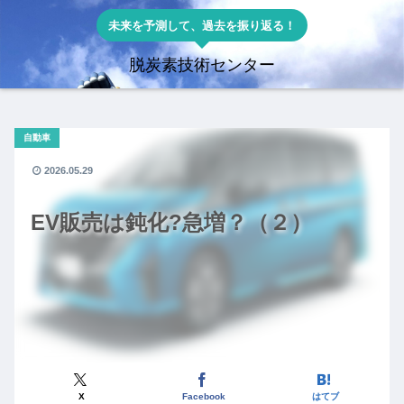
未来を予測して、過去を振り返る！
脱炭素技術センター
自動車
2026.05.29
EV販売は鈍化?急増？（２）
X
Facebook
はてブ