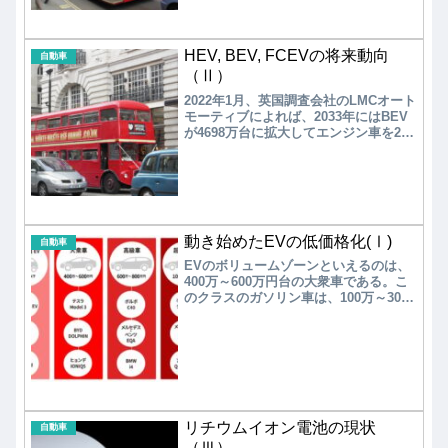
よる車載用蓄電池のサプライチェーン
の再構築を早急に行う必要がある。
HEV, BEV, FCEVの将来動向
自動車
（Ⅱ）
2022年1月、英国調査会社のLMCオート
モーティブによれば、2033年にはBEV
が4698万台に拡大してエンジン車を2割
上回り、BEVの市場規模は12年間で10
倍に拡大する。しかし、2033年には
FCEVの影は薄い。また、2033年時点で
ガソリン/ディーゼル車＋HV＋PHVで
60%程度が存在すると予測している。
動き始めたEVの低価格化(Ⅰ)
自動車
EVのボリュームゾーンといえるのは、
400万～600万円台の大衆車である。こ
のクラスのガソリン車は、100万～300
万円である。EVの新車購入時には国・
地方自治体による補助金などの優遇制
度があるが、EVの価格はガソリン車の2
～3倍と割高であなる。この高価格が一
般消費者へのEV普及の妨げとなってい
る。そのため、米国・中国・韓国の大
手EVメーカーは、ボリュームゾーンで
ある大衆車の低価格化を推進してお
リチウムイオン電池の現状
自動車
り、今後の競争激化が予測される。一
（Ⅲ）