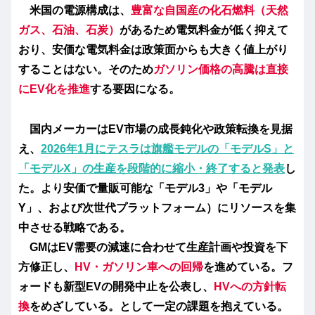
米国の電源構成は、
豊富な自国産の化石燃料（天然
ガス、石油、石炭）
があるため電気料金が低く抑えて
おり、安価な電気料金は政策面からも大きく値上がり
することはない。そのため
ガソリン価格の高騰は直接
にEV化を推進
する要因になる。
国内メーカーはEV市場の成長鈍化や政策転換を見据
え、
2026年1月にテスラは旗艦モデルの「モデルS」と
「モデルX」の生産を段階的に縮小・終了すると発表
し
た。より安価で量販可能な「モデル3」や「モデル
Y」、および次世代プラットフォーム）にリソースを集
中させる戦略である。
GMは
EV需要の減速に合わせて
生産計画や投資を下
方修正し
、
HV・ガソリン車への回帰
を進めている。フ
ォードも新型EVの開発中止を公表し、
HVへの方針転
換
をめざしている。として一定の課題を抱えている。