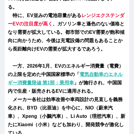
る。
特に、EV並みの電池容量がある
レンジエクステンダ
ーEVの注目度が高く
、ガソリン車と遜色のない価格と
なり需要が拡大している。都市部でのEV需要が飽和傾
向に向かうため、今後は充電設備の問題もあることか
ら長距離向けEVの需要が拡大するであろう。
一方、2026年1月、EVの
エネルギー消費量（電費）
の上限を定めた
中国国家標準の「
電気自動車のエネル
ギー消費量限値 第1部：乗用車
」が施行され、中国国
内で生産・販売されるEVに適用される。
メーカー各社は効率改善や車両設計の見直しを義務
化され、BYD（比亜迪）を中心に、NIO（
蔚来汽
車
）、Xpeng（小鵬汽車）、Li Auto（理想汽車）、新
たにXiaomi（小米）なども加わり、開発競争が激化し
ている。