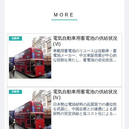
電気自動車用蓄電池の供給状況
自動車
(Ⅵ)
車載用蓄電池のリユースは自動車・蓄
電池メーカー、中古車販売業が中心的
な役割を果たし、蓄電池の劣化状況を
評価してセルを再アレンジする新事業
が発足する。車載用蓄電池のリサイク
ルは電池解体や原材料抽出を専門とす
るリサイクル企業が主導し、蓄電池メ
ーカーへの供給を行うと考えられる。
電気自動車用蓄電池の供給状況
自動車
(Ⅳ)
日本勢は電池材料の品質面での優位性
を武器に、中国企業との連携による原
材料の安定供給と低コスト化による市
場拡大を目指している。しかし、国内
のBEV市場の立ち遅れで、増産に向け
た設備投資が遅れており、政府主導に