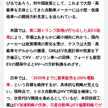
びるであろう。対中国政策として、これまで大型・高
級車を主体としてきた自動車メーカーには小型・低価
格車への開発方針見直しを迫られている。
米国では、
第二期トランプ政権が打ち出した反EV政
策
により、市場はあきらかに縮小傾向に向かう。国内
メーカーは政策環境の変化を受け、テスラは大型・高
級車モデルからの撤退、GMは
EV
生産計画や投資を下
方修正し
て
HV・ガソリン車への回帰
、フォードも新型
EVの開発中止とHVへの方針転換をめざす。
日本では、
「2035年までに新車販売を100%電動
車」
という目標を維持するが、具体的な戦略が見えな
い。現時点で、トヨタ自動車はHVで利益を確保しつ
つ、次世代EV開発を進めるとしているが、本田技研工
業は
EV加速戦略の失敗
、
日産自動車はEV偏重戦略でガ