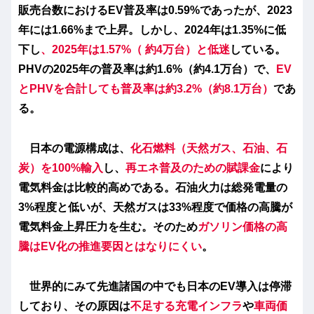
販売台数におけるEV普及率は0.59%であったが、2023
年には1.66%まで上昇。しかし、2024年は1.35%に低
下し
、2025年は1.57%（ 約
4万台
）と低迷
している。
PHVの2025年の普及率は約1.6%（約4.1万台）
で、
EV
とPHVを合計しても普及率は約3.2%（約8.1万台）
であ
る。
日本の電源構成は、
化石燃料（天然ガス、石油、石
炭）を100%輸入
し、
再エネ普及のための賦課金
により
電気料金は比較的高めである。
石油火力は総発電量の
3%程度と低いが、天然ガスは33%程度で価格の高騰が
電気料金上昇圧力を生む。そのため
ガソリン価格の高
騰はEV化の推進要因
とはなりにくい
。
世界的にみて先進諸国の中でも日本のEV導入は停滞
しており、その原因は
不足する充電インフラ
や
車両価