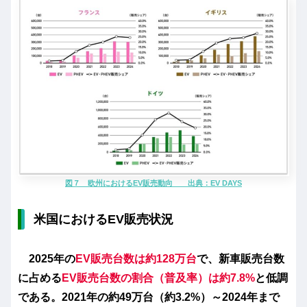
図７ 欧州におけるEV販売動向 出典：EV DAYS
米国におけるEV販売状況
2025年の
EV販売台数は約128万台
で、
新車販売台数
に占める
EV販売台数の割合（普及率）は約7.8%
と低調
である。2021年の約49万台（約3.2%）～2024年まで