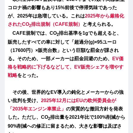
コロナ禍の影響もあり15%前後で停滞気味であった
が、2025年は急増している。これは
2025年から厳格化
されたCO
排出規制（CAFE規制）
と考えられる。
2
CAFE規制では、CO
排出基準を1gでも超えると、
2
販売したすべての車に対して「超過分(g)×95ユーロ
（17600円）×販売台数」という巨額な罰金が課され
る。そのため、一部メーカーは罰金回避のため、
EV価
格を戦略的に下げるなどして、EV販売シェアを増やす
戦略
をとった。
その後、世界的なEV導入の鈍化とメーカーからの強
い批判を受け、
2025年12月にはEUの欧州委員会が
「2035年エンジン車禁止」
の実質的な撤回方針を発表
した。ただし、CO
排出量を2021年比で100%削減から
2
90%削減への修正に留まるため、大きな影響は及ぼさ