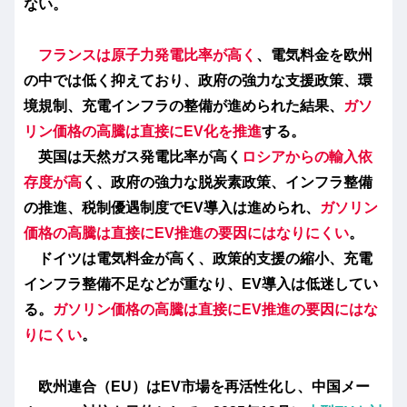
ない。
フランスは原子力発電比率が高く
、電気料金を欧州
の中では低く抑えており、政府の強力な支援政策、環
境規制、充電インフラの整備が進められた結果、
ガソ
リン価格の高騰は直接にEV化を推進
する。
英国は天然ガス発電比率が高く
ロシアからの輸入依
存度が高
く、政府の強力な脱炭素政策、インフラ整備
の推進、税制優遇制度でEV導入は進められ、
ガソリン
価格の高騰は
直接に
EV推進の要因にはなりにくい
。
ドイツは電気料金が高く、
政策的支援の縮小、充電
インフラ整備不足などが重なり、
EV導入は低迷してい
る。
ガソリン価格の高騰は
直接に
EV推進の要因にはな
りにくい
。
欧州連合（EU）はEV市場を再活性化し、中国メー