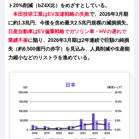
ト20%削減（bZ4X比）をめざすとしている。
本田技研工業はEV加速戦略の失敗
で、2026年3月期
に約1.3兆円、今後を含め最大2.5兆円規模の減損損失。
日産自動車はEV偏重戦略でガソリン車・HVの遅れで
業績不振
に陥り、2026年3月期は2年連続で巨額の純損
失（約6,500億円の赤字）を見込み、人員削減や生産能
力縮小などのリストラを進めている。