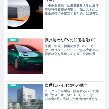
方、国内では軽EVに注目が集まり、自
「全樹脂電池」は慶應義塾大学の堀江
動車メーカーは配送業のラストワンマ
英明特任教授が考案し、低コストの大
イル向け商用軽EVの商品化を推進して
量生産技術を確立するため、2018年10
おり、2024年には各社の軽EVが出揃う
月にAPBを設立した。集電体に樹脂を
状況にある。
採用し、活物質を特殊な樹脂でコーテ
ィングすることで電解液を不要とした
全樹脂リチウムイオン電池は、低コス
トで安全性に優れている。2023年4月、
APBは、サウジアラビア国営石油会社
動き始めたEVの低価格化(Ⅱ)
サウジアラムコと、同電池の共同開発
自動車
に向けて連携することで基本合意し
米国・中国・韓国の大手EVメーカー
た。国内に留まっていた全樹脂電池の
は、ボリュームゾーンである大衆車の
技術開発を、海外企業との連携により
低価格化を推進しており、今後の競争
加速するのが狙いである。
激化が予測される。一方、国内では軽
EVに注目が集まり、自動車メーカーは
配送業のラストワンマイル向け商用軽
EVの商品化を推進しており、2024年に
は各社の軽EVが出揃う状況にある。
次世代バイオ燃料の動向
自動車
ユーグレナが製造・販売するバイオ燃
料『サステオ（SUSTEO）』には、
2020年3月に完成した軽油の代替となる
「次世代バイオディーゼル燃料」と、
2021年３月に完成したジェット燃料の