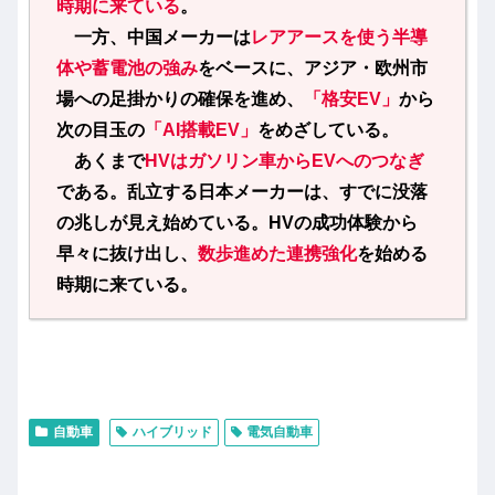
時期に来ている
。
一方、中国メーカーは
レアアースを使う半導
体や蓄電池の強み
をベースに、アジア・欧州市
場への足掛かりの確保を進め、
「格安EV」
から
次の目玉の
「AI搭載EV」
をめざしている。
あくまで
HVはガソリン車からEVへのつなぎ
である。乱立する日本メーカーは、すでに没落
の兆しが見え始めている。HVの成功体験から
早々に抜け出し、
数歩進めた連携強化
を始める
時期に来ている。
自動車
ハイブリッド
電気自動車