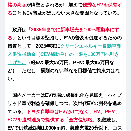
格の高さ
が障壁とされるが、加えて
優秀なHVを保有す
る
こともEV普及が進まない大きな要因となっている。
政府は
「2035年までに新車販売を100%電動車にす
る」
という目標を堅持し、EVの普及を促進するための
措置として、2025年末に
クリーンエネルギー自動車導
入促進補助金（CEV補助金）の上限を130万円へ引き
上げた。
（軽EV:
最大
58万円
、
PHV:
最大
85万円
な
ど） ただし、罰則のない単なる目標値で拘束力はな
い。
国内メーカーはEV市場の成長鈍化を見据え、ハイブ
リッド車で利益を確保しつつ、次世代EVの開発を進め
ている。
トヨタ自動車はEVだけでなく、HV、PHV、
FCVを適材適所で提供する「全方位戦略」
を継続し、
EVでは
航続距離1,000km超、急速充電20分以下、コス