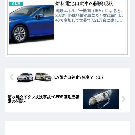
燃料電池自動車の開発現状
電解質の課題（樹脂状組織形成、漏
自動車
液、可燃性など）を固体電解質に置き
国際エネルギー機関（IEA）によると、
換えることで軽減でき、エネルギー密
2022年の燃料電池車普及台数は前年比
度をさらに高くできる可能性がある。
40％増加して世界で7.21万台に達し
しかし、研究は未だ初期段階にあり、
た。国別シェアは首位が韓国で41％
実用化は2030年以降との見方が強い。
で、2位米国（21％）、3位中国
（19％）、残念ながら商品化で先行し
たは日本（11％）は4位で、5位ドイツ
は日本の約1/3に留まる。 また、燃料
電池車の普及台数の約80%は普通乗用
車（FCEV）で、10% がFCトラック、
10% 弱がFCバスである。2022年には、
FCトラックはFCEVやFCバスを上回る
ペースで成長し、60%増加する。
EV販売は鈍化?急増？（１）
潜水艇タイタン沈没事故ｰCFRP製耐圧容
器の問題ｰ