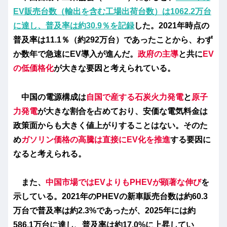
EV販売台数（輸出を含む工場出荷台数）は
1062.2万台
に達し、
普及率は約30.9％
を記録
した。2021年時点の
普及率は11.1％（約292万台）であったことから、わず
か数年で急速にEV導入が進んだ。
政府の主導
と共に
EV
の低価格化
が大きな要因と考えられている。
中国の電源構成は
自国で産する石炭
火力発電
と
原子
力発電
が大きな割合を占めており、安価な電気料金は
政策面からも大きく値上がりすることはない。そのた
め
ガソリン価格の高騰は直接にEV化を推進
する要因に
なると考えられる。
また、
中国市場ではEVよりもPHEVが顕著な伸び
を
示している。2021年のPHEVの新車販売台数は約60.3
万台で普及率は約2.3%であったが、2025年には約
586.1万台に達し、普及率は約17.0%に上昇してい