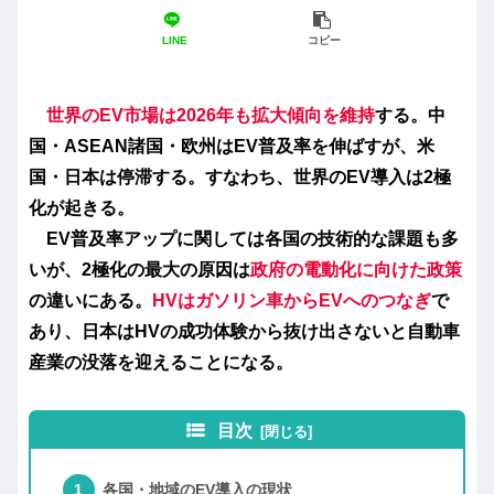
LINE
コピー
世界のEV市場は2026年も拡大傾向を維持
する。中
国・ASEAN諸国・欧州はEV普及率を伸ばすが、米
国・日本は停滞する。すなわち、世界のEV導入は2極
化が起きる。
EV普及率アップに関しては各国の技術的な課題も多
いが、2極化の最大の原因は
政府の電動化に向けた政策
の違いにある。
HVはガソリン車からEVへのつなぎ
で
あり、日本はHVの成功体験から抜け出さないと自動車
産業の没落を迎えることになる。
目次
各国・地域のEV導入の現状