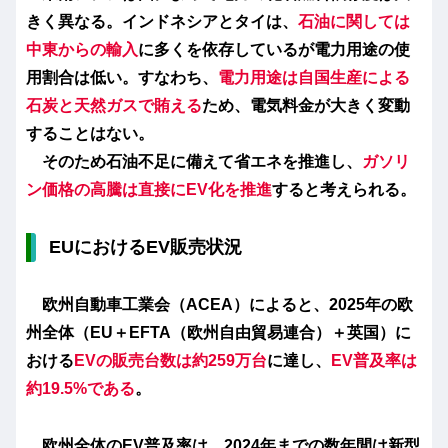
きく異なる。インドネシアとタイは、
石油に関しては
中東からの輸入
に多くを依存しているが電力用途の使
用割合は低い。すなわち、
電力用途は自国生産による
石炭と天然ガスで賄える
ため、電気料金が大きく変動
することはない。
そのため石油不足に備えて省エネを推進し、
ガソリ
ン価格の高騰は直接にEV化を推進
すると考えられる。
EUにおけるEV販売状況
欧州自動車工業会（ACEA）によると、
2025年の欧
州全体（EU＋EFTA（欧州自由貿易連合）＋英国）に
おける
EVの
販売台数は約259万台
に達し、
EV
普及率は
約19.5%
である
。
欧州全体のEV普及率は、2024年までの数年間は新型