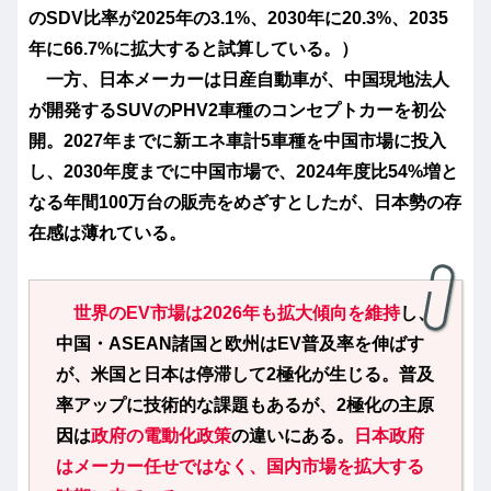
のSDV比率が2025年の3.1%、2030年に20.3%、2035
年に66.7%に拡大すると試算している。）
一方、日本メーカーは日産自動車が、中国現地法人
が開発するSUVのPHV2車種のコンセプトカーを初公
開。2027年までに新エネ車計5車種を中国市場に投入
し、2030年度までに中国市場で、2024年度比54%増と
なる年間100万台の販売をめざすとしたが、日本勢の存
在感は薄れている。
世界のEV市場は2026年も拡大傾向を維持
し、
中国・ASEAN諸国と欧州はEV普及率を伸ばす
が、米国と日本は停滞して2極化が生じる。普及
率アップに技術的な課題もあるが、2極化の主原
因は
政府の電動化政策
の違いにある。
日本政府
はメーカー任せではなく、国内市場を拡大する