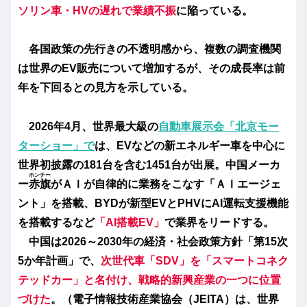
ソリン車・HVの遅れで業績不振
に陥っている。
各国政策の先行きの不透明感から、複数の調査機関
は世界のEV販売について増加するが、その成長率は前
年を下回るとの見方を示している。
2026年4月、世界最大級の
自動車展示会「北京モー
ターショー」で
は、EVなどの新エネルギー車を中心に
世界初披露の181台を含む1451台が出展。中国メーカ
ホンチー
ー
赤旗
がＡＩが自律的に業務をこなす「ＡＩエージェ
ント」を搭載、BYDが新型EVとPHVにAI運転支援機能
を搭載するなど
「AI搭載EV」
で業界をリードする。
中国は2026～2030年の経済・社会政策方針「第15次
5か年計画」で、
次世代車「SDV」を「スマートコネク
テッドカー」と名付け、戦略的新興産業の一つに位置
づけた
。（電子情報技術産業協会（JEITA）は、世界