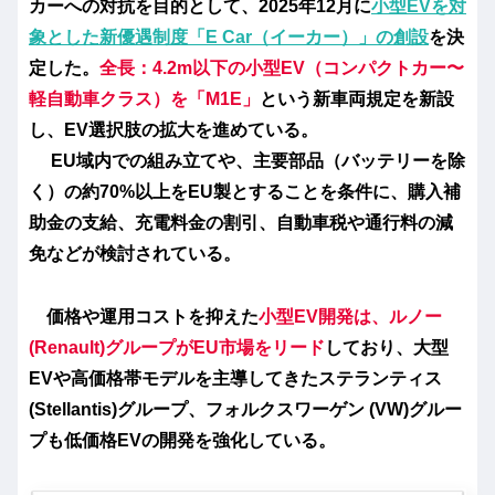
カーへの対抗を目的として、2025年12月に
小型EVを対
象とした新優遇制度「E Car（イーカー）」の創設
を決
定した。
全長：4.2m以下の小型EV
（コンパクトカー〜
軽自動車クラス）を「
M1E
」
という新車両規定を新設
し、EV選択肢の拡大を進めている。
EU域内での組み立てや、主要部品（バッテリーを除
く）の約70%以上をEU製とすることを条件に、購入補
助金の支給、充電料金の割引、自動車税や通行料の減
免などが検討されている。
価格や運用コストを抑えた
小型EV開発は、
ルノー
(Renault)グループ
がEU市場をリード
しており、大型
EVや高価格帯モデルを主導してきた
ステランティス
(Stellantis)グループ
、
フォルクスワーゲン (VW)グルー
プ
も低価格EVの開発を強化している。