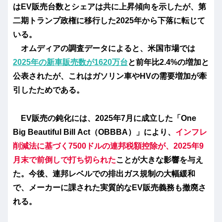
はEV販売台数とシェアは共に上昇傾向を示したが、第
二期トランプ政権に移行した2025年から下落に転じて
いる。
オムディアの調査データによると、米国市場では
2025年の新車販売数が1620万台
と前年比2.4%の増加と
公表されたが、これはガソリン車やHVの需要増加が牽
引したためである。
EV販売の鈍化には、2025年7月に成立した「One
Big Beautiful Bill Act（OBBBA）」により、
インフレ
削減法に基づく7500ドルの連邦税額控除が、
2025年9
月末で前倒しで打ち切られた
ことが大きな影響を与え
た。今後、連邦レベルでの排出ガス規制の大幅緩和
で、メーカーに課された実質的なEV販売義務も撤廃さ
れる。