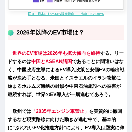
図９ 日本におけるEV販売動向 出典：EV DAYS
2026年以降のEV市場は？
世界のEV市場は2026年も拡大傾向を維持
する。リー
ドするのは
中国とASEAN諸国
であることに間違いはな
く、中国政府主導によるEV導入政策と安価EVの輸出戦
略が決め手となる。米国とイスラエルのイラン攻撃に
始まるホルムズ海峡の封鎖や中東石油施設への被害が
継続すれば、世界のEV導入が一層進むであろう。
欧州では
「2035年エンジン車禁止」
を実質的に撤回
するなど現実路線に向けた動きが進む中で、基本的
に”ぶれないEV化推進方針”により、EV導入は堅実に伸