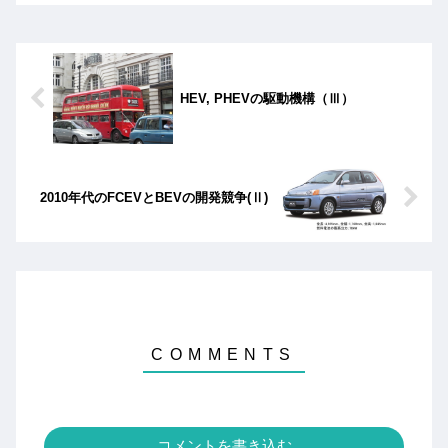
はクリアし、2023年2月時点で124台に
達している。しかし、2030年の目標で
ある1200台の普及の見通しは立ってい
ない。
HEV, PHEVの駆動機構（Ⅲ）
2010年代のFCEVとBEVの開発競争(Ⅱ)
コメントを書き込む