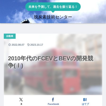
未来を予測して、過去を振り返る！
脱炭素技術センター
自動車
2022.08.07
2023.10.17
2010年代のFCEVとBEVの開発競
争(Ⅰ)
X
Facebook
はてブ