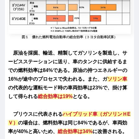
図１ 優れた燃料電池自動車の総合効率（トヨタ自動車試算）
原油を採掘、輸送、精製してガソリンを製造し、サ
ービスステーションに送り、車のタンクに供給するま
での燃料効率は84%である。原油の持つエネルギーの
16%が途中のプロセスで失われる。また、ガ
ソリン車
の代表的な運転モード時の車両効率は23%で、掛け算
して得られる
総合効率は19%
となる。
プリウスに代表される
ハイブリッド車（ガソリンＨE
Ｖ）
の場合は、燃料効率は同じ84%であるが、車両効
率が40%と高いため、
総合効率は34%
に改善される。