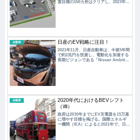
置目標の160カ所はクリアし、2023年3
月現在、全国で運用されている水素ス
テーションの数は179カ所に達してい
る。ただし、2025年の設置目標の320カ
所を達成するには、一層の努力が必要
である。水素ステーションの設置は37
都道府県にわたり、稼働中は167カ所で
ある。内訳は首都圏：54カ所、中京
圏：51カ所、関西圏：20カ所、九州
日産のEV戦略に注目！
自動車
圏：15カ所、その他：27カ所で、今後
2021年11月、日産自動車は、今後5年間
も四大都市圏とそれらを結ぶ幹線沿い
で約2兆円を投資し、電動化を加速する
を中心に整備される予定である。
長期ビジョンである「Nissan Ambition
2030」を発表した。また、2023年2月に
は、この電動化戦略をさらに加速する
取り組みを発表している。トヨタ自動
車の基本方針である「全方位戦略」と
は異なり、EVシフトを明確に意識した
顧客目線での戦略である。日産とルノ
ー、三菱自動車の3社によるアライアン
スの2030年に向けた目標が示された。
2020年代におけるBEVシフト
自動車
（Ⅷ）
政府は2030年までにEV充電器を15万基
に増やす目標を掲げる。国際エネルギ
ー機関（IEA）によると2021年で、日本
の設置数は29,193基。米国の113,527
基、EUの333,204基、中国の1,147,000
基であり、人口1人当たりでも米国は日