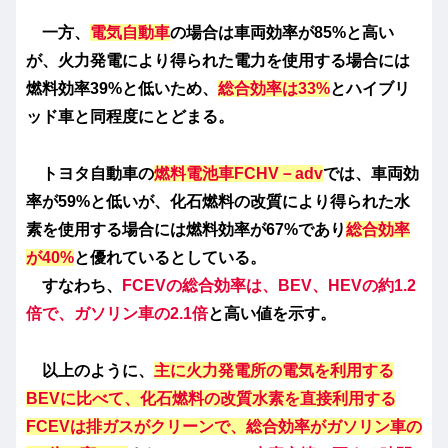
一方、
電気自動車
の場合は車両効率が85%と高い
が、火力発電により得られた電力を使用する場合には
燃料効率39%と低いため、
総合効率は33%
とハイブリ
ッド車と同程度にとどまる。
トヨタ自動車の
燃料電池車FCHV－adv
では、車両効
率が59%と低いが、化石燃料の改質により得られた水
素を使用する場合には燃料効率が67%であり
総合効率
が40%
と優れているとしている。
すなわち、
FCEVの総合効率は、BEV、HEVの約1.2
倍で、ガソリン車の2.1倍
と高い値を示す。
以上のように、
主に火力発電所の電気を利用する
BEVに比べて、化石燃料の改質水素を直接利用する
FCEVは排ガスがクリーンで、総合効率がガソリン車の