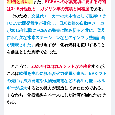
2.1倍と高い。
また、
FCEVへの水素充填に要する時間
は3～5分程度と、ガソリン車の充填と同程度
である。
そのため、
次世代エコカーの大本命として世界中で
FCEVの開発競争が激化し、日米欧韓の自動車メーカー
が2015年以降にFCEVの発売に踏み切ると共に、普及
に不可欠な水素ステーションなどのインフラ整備計画
が発表された。
繰り返すが、化石燃料を使用すること
を前提とした判断であった。
ところで、
2020年代にはEVシフトが本格化
するが、
これは
欧州を中心に脱石炭火力発電が進み、EVシフト
の先には風力発電や太陽光発電などの再生可能エネル
ギーが拡大
するとの見方が浸透してきたためである。
すなわち、化石燃料をベースにした計算が崩れたので
ある。