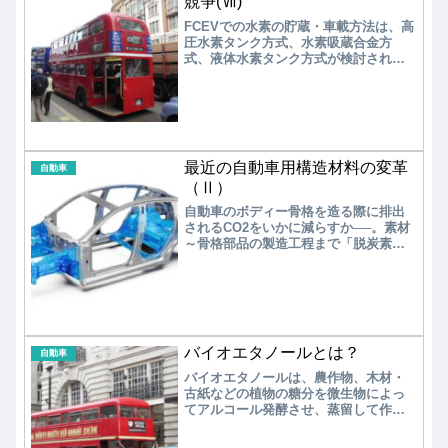
競争(Ⅶ)
FCEVでの水素の貯蔵・車載方法は、高
圧水素タンク方式、水素吸蔵合金方
式、液体水素タンク方式が検討された
が、2001年4月に自動車への水素タンク
積載が解禁され、水素吸蔵合金方式か
ら高圧水素タンク方式が主流となって
いる。これに合わせて水素ステーショ
ンの開設が進められているが。ステー
ション内に水素製造装置を有し、都市
最近の自動車用構造材料の変革
ガス、LPG、ナフサなどから水素を製
自動車
造するオンサイト型と、外部で製造さ
（Ⅱ）
れた水素を圧縮水素、液体水素
自動車のボディー骨格を造る際に排出
（-253℃）の形で、カードル、トレーラ
されるCO2をいかに減らすか──。素材
ーでステーションまで輸送するオフサ
～骨格部品の製造工程まで「脱炭素」
イト型に分けられる。最近では、再生
観点からの変革が進められている。今
可能エネルギーを使ってグリーン水素
後、高張力鋼板（グリーンスチール）
を供給するオンサイト型水素ステーシ
の冷間プレス材が主体となる方向が見
ョンも開設が行われている。
えてきた。一方、米国テスラが「モデ
ルY」のリアボディー部品への採用を公
表したことから、アルミニウム合金で
バイオエタノールとは？
一体成型するギガプレスが注目を集め
自動車
ている。今後、溶接組み立てから溶湯
バイオエタノールは、農作物、木材・
加圧成型による低コスト化がEVトレン
古紙などの植物の糖分を微生物によっ
ドとなる可能性が出てきた。
てアルコール発酵させ、蒸留して作ら
れる液体アルコール（C2H5OH）であ
り、ガソリン代替、またはガソリンと