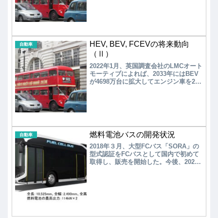
の任意の濃度での混合利用が可能であ
る。
HEV, BEV, FCEVの将来動向
自動車
（Ⅱ）
2022年1月、英国調査会社のLMCオート
モーティブによれば、2033年にはBEV
が4698万台に拡大してエンジン車を2割
上回り、BEVの市場規模は12年間で10
倍に拡大する。しかし、2033年には
FCEVの影は薄い。また、2033年時点で
ガソリン/ディーゼル車＋HV＋PHVで
60%程度が存在すると予測している。
燃料電池バスの開発状況
自動車
2018年３月、大型FCバス「SORA」の
型式認証をFCバスとして国内で初めて
取得し、販売を開始した。今後、2020
年の東京オリンピック・パラリンピッ
クに向けて、東京都を中心に100台以上
のFCバス導入が予定されていること
も、併せて公表した。価格は1億円/台で
ある。FCバスに関しては、2021年開催
の東京オリンピック・パラリンピック
対応もあり、2020年の目標である100台