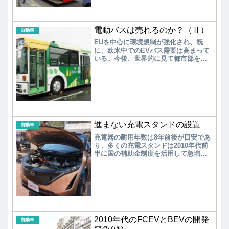
本の1.5倍、欧州は3.2倍、中国は3.5倍
と、日本の出遅れが目立つ。
電動バスは売れるのか？（Ⅱ）
自動車
EUを中心に環境規制が強化され、既
に、欧米中でのEVバス需要は高まって
いる。今後、世界的に見て都市部を中
心にEVバスの普及は拡大する。しか
し、国内では大手バスメーカーの市場
投入が遅れたことで、安価な中国系メ
ーカーのEVバスの普及が進んでいるの
が現状である。 EVバスは都市部の市
内循環に始まり、蓄電池の性能向上に
合わせて中・長距離運行用のEVバス/充
電スタンドの整備が進であろう。
進まない充電スタンドの設置
自動車
充電器の耐用年数は8年前後が目安であ
り、多くの充電スタンドは2010年代前
半に国の補助金制度を活用して急増し
たもので、現在は耐用年数を迎えてお
り、充電器設置総数は3万基で頭打ちの
状態にある。政府の掲げる「2030年に
15万基」の目標には遠く及ばない。現
在、さらなる充電スタンド増設には国
の補助金制度による後押しが不可欠な
状況にある。今後、ガソリンスタンド
への併設など、安全対策を含めた法制
2010年代のFCEVとBEVの開発
自動車
化も必要である。