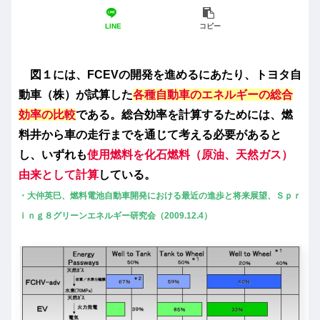
LINE
コピー
図１には、FCEVの開発を進めるにあたり、トヨタ自
動車（株）が試算した
各種自動車のエネルギーの総合
効率の比較
である。総合効率を計算するためには、燃
料井から車の走行までを通じて考える必要があると
し、いずれも
使用燃料を化石燃料（原油、天然ガス）
由来として計算
している。
・大仲英巳、燃料電池自動車開発における最近の進歩と将来展望、Ｓｐｒ
ｉｎｇ８グリーンエネルギー研究会（2009.12.4）